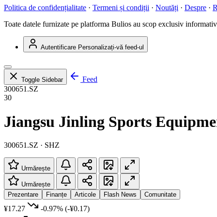
Politica de confidențialitate
·
Termeni și condiții
·
Noutăți
·
Despre
·
R
Toate datele furnizate pe platforma Bulios au scop exclusiv informativ ș
Autentificare
Personalizați-vă feed-ul
Feed
Toggle Sidebar
300651.SZ
30
Jiangsu Jinling Sports Equipme
300651.SZ · SHZ
Urmărește
Urmărește
Prezentare
Finanțe
Articole
Flash News
Comunitate
¥17.27
-0.97%
(-¥0.17)