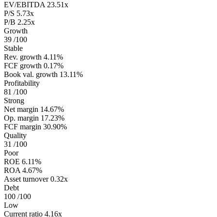
EV/EBITDA
23.51x
P/S
5.73x
P/B
2.25x
Growth
39
/100
Stable
Rev. growth
4.11%
FCF growth
0.17%
Book val. growth
13.11%
Profitability
81
/100
Strong
Net margin
14.67%
Op. margin
17.23%
FCF margin
30.90%
Quality
31
/100
Poor
ROE
6.11%
ROA
4.67%
Asset turnover
0.32x
Debt
100
/100
Low
Current ratio
4.16x