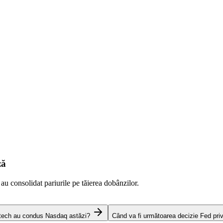
ză
 au consolidat pariurile pe tăierea dobânzilor.
 tech au condus Nasdaq astăzi?
Când va fi următoarea decizie Fed pri