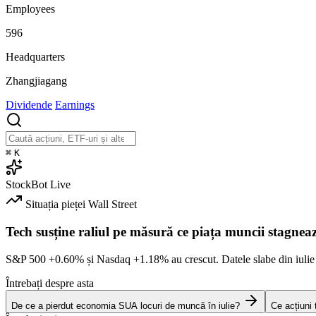
Employees
596
Headquarters
Zhangjiagang
Dividende
Earnings
⌘
K
StockBot
Live
Situația pieței
Wall Street
Tech susține raliul pe măsură ce piața muncii stagnea
S&P 500
+0.60%
și Nasdaq
+1.18%
au crescut. Datele slabe din iulie
Întrebați despre asta
De ce a pierdut economia SUA locuri de muncă în iulie?
Ce acțiuni