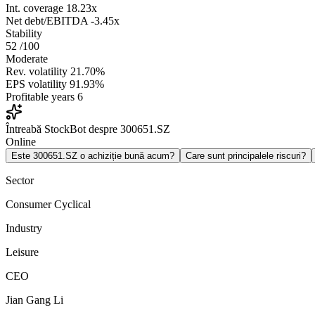
Int. coverage
18.23x
Net debt/EBITDA
-3.45x
Stability
52
/100
Moderate
Rev. volatility
21.70%
EPS volatility
91.93%
Profitable years
6
Întreabă StockBot despre 300651.SZ
Online
Este 300651.SZ o achiziție bună acum?
Care sunt principalele riscuri?
Sector
Consumer Cyclical
Industry
Leisure
CEO
Jian Gang Li