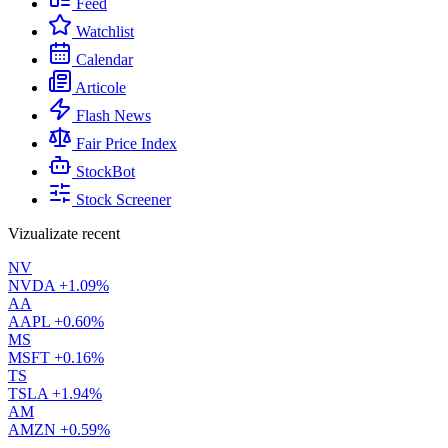
Feed
Watchlist
Calendar
Articole
Flash News
Fair Price Index
StockBot
Stock Screener
Vizualizate recent
NV
NVDA
+1.09%
AA
AAPL
+0.60%
MS
MSFT
+0.16%
TS
TSLA
+1.94%
AM
AMZN
+0.59%