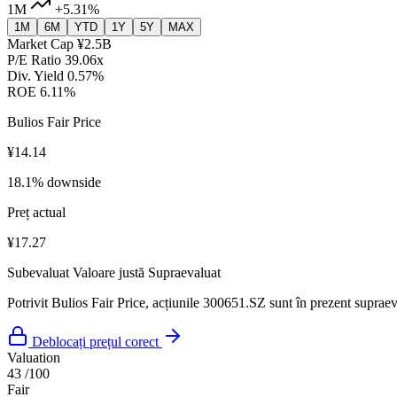
1M
+5.31%
1M
6M
YTD
1Y
5Y
MAX
Market Cap
¥2.5B
P/E Ratio
39.06x
Div. Yield
0.57%
ROE
6.11%
Bulios Fair Price
¥14.14
18.1% downside
Preț actual
¥17.27
Subevaluat
Valoare justă
Supraevaluat
Potrivit Bulios Fair Price, acțiunile 300651.SZ sunt în prezent supraeva
Deblocați prețul corect
Valuation
43
/100
Fair