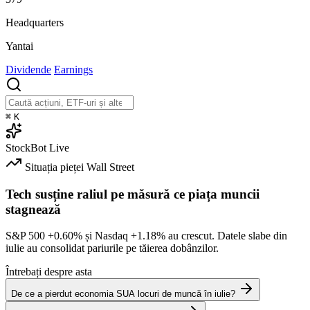
Headquarters
Yantai
Dividende
Earnings
⌘
K
StockBot
Live
Situația pieței
Wall Street
Tech susține raliul pe măsură ce piața muncii
stagnează
S&P 500
+0.60%
și Nasdaq
+1.18%
au crescut. Datele slabe din
iulie au consolidat pariurile pe tăierea dobânzilor.
Întrebați despre asta
De ce a pierdut economia SUA locuri de muncă în iulie?