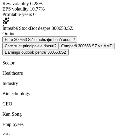
Rev. volatility
6.28%
EPS volatility
10.77%
Profitable years
6
Întreabă StockBot despre 300653.SZ
Online
Este 300653.SZ o achiziție bună acum?
Care sunt principalele riscuri?
Compară 300653.SZ vs AMD
Earnings outlook pentru 300653.SZ
Sector
Healthcare
Industry
Biotechnology
CEO
Kan Song
Employees
379