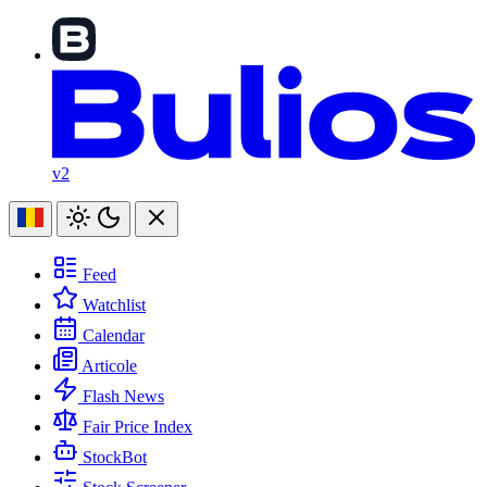
v2
Feed
Watchlist
Calendar
Articole
Flash News
Fair Price Index
StockBot