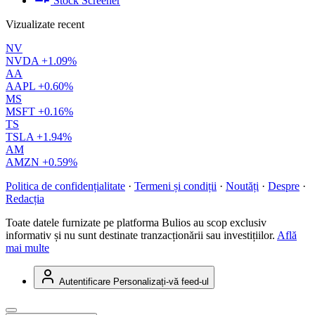
Stock Screener
Vizualizate recent
NV
NVDA
+1.09%
AA
AAPL
+0.60%
MS
MSFT
+0.16%
TS
TSLA
+1.94%
AM
AMZN
+0.59%
Politica de confidențialitate
·
Termeni și condiții
·
Noutăți
·
Despre
·
Redacția
Toate datele furnizate pe platforma Bulios au scop exclusiv
informativ și nu sunt destinate tranzacționării sau investițiilor.
Află
mai multe
Autentificare
Personalizați-vă feed-ul