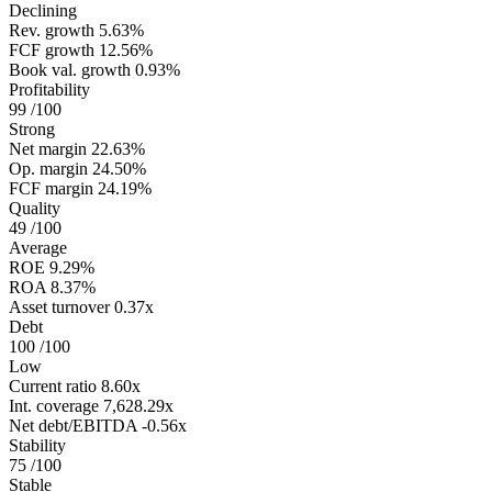
Declining
Rev. growth
5.63%
FCF growth
12.56%
Book val. growth
0.93%
Profitability
99
/100
Strong
Net margin
22.63%
Op. margin
24.50%
FCF margin
24.19%
Quality
49
/100
Average
ROE
9.29%
ROA
8.37%
Asset turnover
0.37x
Debt
100
/100
Low
Current ratio
8.60x
Int. coverage
7,628.29x
Net debt/EBITDA
-0.56x
Stability
75
/100
Stable