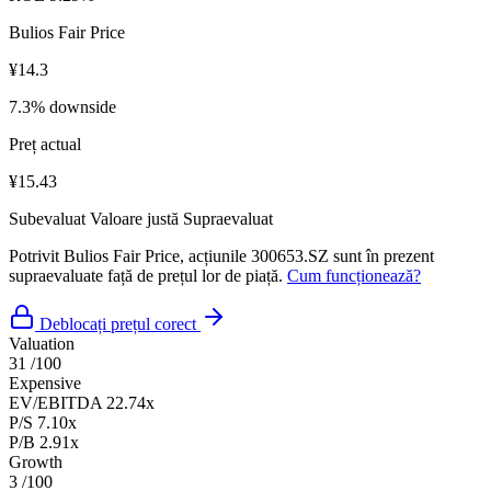
Bulios Fair Price
¥14.3
7.3% downside
Preț actual
¥15.43
Subevaluat
Valoare justă
Supraevaluat
Potrivit Bulios Fair Price, acțiunile 300653.SZ sunt în prezent
supraevaluate față de prețul lor de piață.
Cum funcționează?
Deblocați prețul corect
Valuation
31
/100
Expensive
EV/EBITDA
22.74x
P/S
7.10x
P/B
2.91x
Growth
3
/100