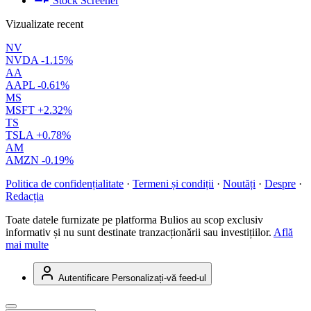
Stock Screener
Vizualizate recent
NV
NVDA
-1.15%
AA
AAPL
-0.61%
MS
MSFT
+2.32%
TS
TSLA
+0.78%
AM
AMZN
-0.19%
Politica de confidențialitate
·
Termeni și condiții
·
Noutăți
·
Despre
·
Redacția
Toate datele furnizate pe platforma Bulios au scop exclusiv
informativ și nu sunt destinate tranzacționării sau investițiilor.
Află
mai multe
Autentificare
Personalizați-vă feed-ul