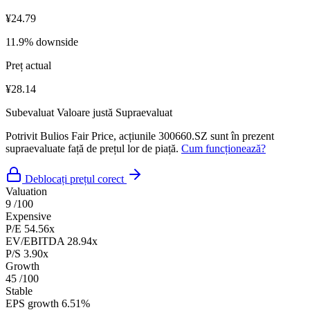
¥24.79
11.9% downside
Preț actual
¥28.14
Subevaluat
Valoare justă
Supraevaluat
Potrivit Bulios Fair Price, acțiunile 300660.SZ sunt în prezent
supraevaluate față de prețul lor de piață.
Cum funcționează?
Deblocați prețul corect
Valuation
9
/100
Expensive
P/E
54.56x
EV/EBITDA
28.94x
P/S
3.90x
Growth
45
/100
Stable
EPS growth
6.51%