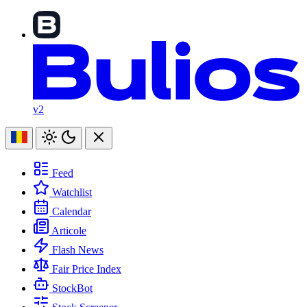
v2
Feed
Watchlist
Calendar
Articole
Flash News
Fair Price Index
StockBot