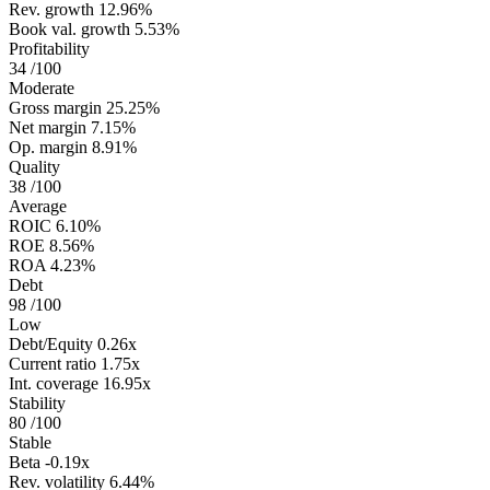
Rev. growth
12.96%
Book val. growth
5.53%
Profitability
34
/100
Moderate
Gross margin
25.25%
Net margin
7.15%
Op. margin
8.91%
Quality
38
/100
Average
ROIC
6.10%
ROE
8.56%
ROA
4.23%
Debt
98
/100
Low
Debt/Equity
0.26x
Current ratio
1.75x
Int. coverage
16.95x
Stability
80
/100
Stable
Beta
-0.19x
Rev. volatility
6.44%