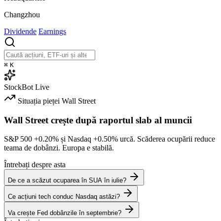
Changzhou
Dividende
Earnings
⌘
K
StockBot
Live
Situația pieței
Wall Street
Wall Street crește după raportul slab al muncii
S&P 500
+0.20%
și Nasdaq
+0.50%
urcă. Scăderea ocupării reduce
teama de dobânzi. Europa e stabilă.
Întrebați despre asta
De ce a scăzut ocuparea în SUA în iulie?
Ce acțiuni tech conduc Nasdaq astăzi?
Va crește Fed dobânzile în septembrie?