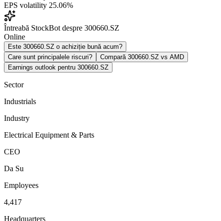
EPS volatility
25.06%
Întreabă StockBot despre 300660.SZ
Online
Este 300660.SZ o achiziție bună acum?
Care sunt principalele riscuri?
Compară 300660.SZ vs AMD
Earnings outlook pentru 300660.SZ
Sector
Industrials
Industry
Electrical Equipment & Parts
CEO
Da Su
Employees
4,417
Headquarters