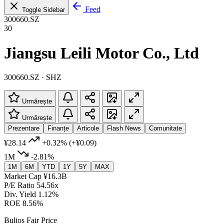
Feed
Toggle Sidebar
300660.SZ
30
Jiangsu Leili Motor Co., Ltd
300660.SZ · SHZ
Urmărește
Urmărește
Prezentare
Finanțe
Articole
Flash News
Comunitate
¥28.14
+0.32%
(+¥0.09)
1M
-2.81%
1M
6M
YTD
1Y
5Y
MAX
Market Cap
¥16.3B
P/E Ratio
54.56x
Div. Yield
1.12%
ROE
8.56%
Bulios Fair Price