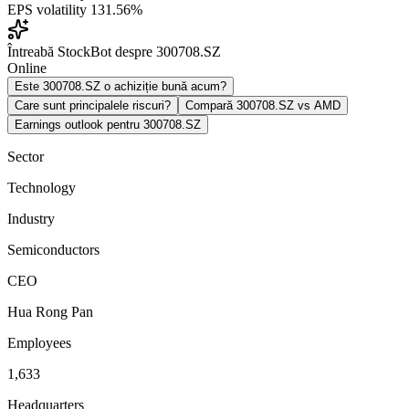
EPS volatility
131.56%
Întreabă StockBot despre 300708.SZ
Online
Este 300708.SZ o achiziție bună acum?
Care sunt principalele riscuri?
Compară 300708.SZ vs AMD
Earnings outlook pentru 300708.SZ
Sector
Technology
Industry
Semiconductors
CEO
Hua Rong Pan
Employees
1,633
Headquarters