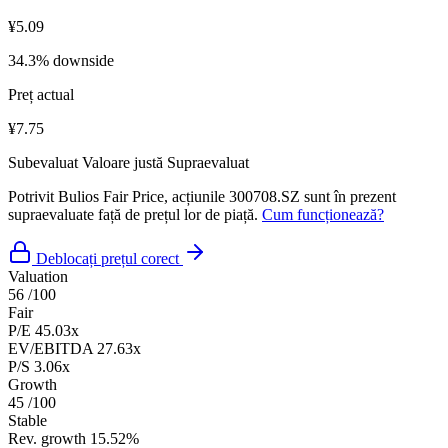
¥5.09
34.3% downside
Preț actual
¥7.75
Subevaluat
Valoare justă
Supraevaluat
Potrivit Bulios Fair Price, acțiunile 300708.SZ sunt în prezent
supraevaluate față de prețul lor de piață.
Cum funcționează?
Deblocați prețul corect
Valuation
56
/100
Fair
P/E
45.03x
EV/EBITDA
27.63x
P/S
3.06x
Growth
45
/100
Stable
Rev. growth
15.52%