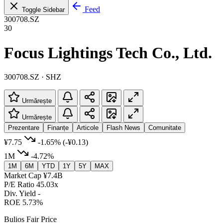
Feed
Toggle Sidebar
300708.SZ
30
Focus Lightings Tech Co., Ltd.
300708.SZ · SHZ
Urmărește
Urmărește
Prezentare
Finanțe
Articole
Flash News
Comunitate
¥7.75
-1.65%
(-¥0.13)
1M
-4.72%
1M
6M
YTD
1Y
5Y
MAX
Market Cap
¥7.4B
P/E Ratio
45.03x
Div. Yield
-
ROE
5.73%
Bulios Fair Price