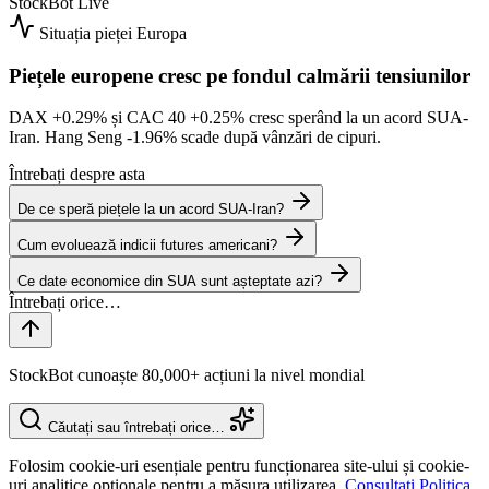
StockBot
Live
Situația pieței
Europa
Piețele europene cresc pe fondul calmării tensiunilor
DAX
+0.29%
și CAC 40
+0.25%
cresc sperând la un acord SUA-
Iran. Hang Seng
-1.96%
scade după vânzări de cipuri.
Întrebați despre asta
De ce speră piețele la un acord SUA-Iran?
Cum evoluează indicii futures americani?
Ce date economice din SUA sunt așteptate azi?
StockBot cunoaște 80,000+ acțiuni la nivel mondial
Căutați sau întrebați orice…
Folosim cookie-uri esențiale pentru funcționarea site-ului și cookie-
uri analitice opționale pentru a măsura utilizarea.
Consultați Politica