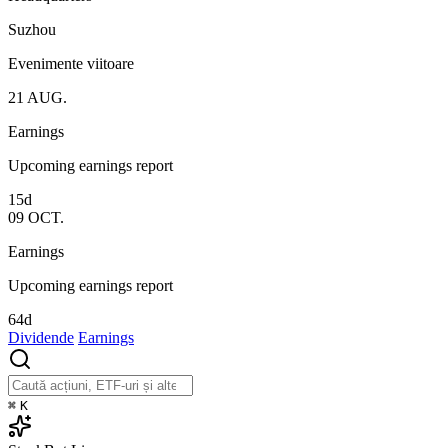
Suzhou
Evenimente viitoare
21
AUG.
Earnings
Upcoming earnings report
15d
09
OCT.
Earnings
Upcoming earnings report
64d
Dividende
Earnings
⌘
K