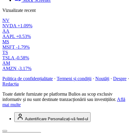
Stock Screener
Vizualizate recent
NV
NVDA
+1.09%
AA
AAPL
+0.53%
MS
MSFT
-1.79%
TS
TSLA
-0.58%
AM
AMZN
-3.17%
Politica de confidențialitate
·
Termeni și condiții
·
Noutăți
·
Despre
·
Redacția
Toate datele furnizate pe platforma Bulios au scop exclusiv
informativ și nu sunt destinate tranzacționării sau investițiilor.
Află
mai multe
Autentificare
Personalizați-vă feed-ul