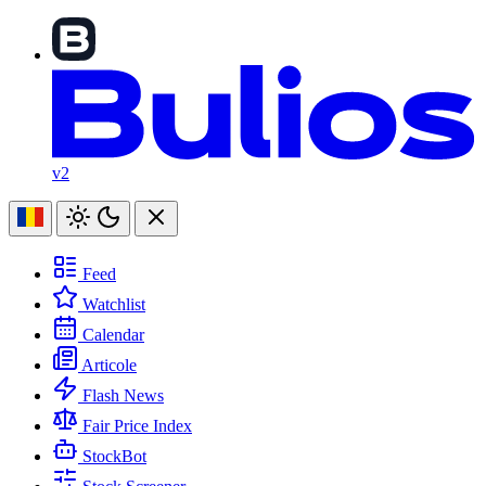
v2
Feed
Watchlist
Calendar
Articole
Flash News
Fair Price Index
StockBot