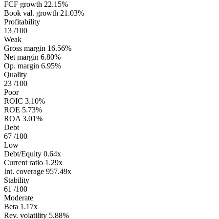
FCF growth
22.15%
Book val. growth
21.03%
Profitability
13
/100
Weak
Gross margin
16.56%
Net margin
6.80%
Op. margin
6.95%
Quality
23
/100
Poor
ROIC
3.10%
ROE
5.73%
ROA
3.01%
Debt
67
/100
Low
Debt/Equity
0.64x
Current ratio
1.29x
Int. coverage
957.49x
Stability
61
/100
Moderate
Beta
1.17x
Rev. volatility
5.88%