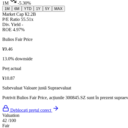
1M
-5.30%
1M
6M
YTD
1Y
5Y
MAX
Market Cap
¥2.2B
P/E Ratio
55.51x
Div. Yield
-
ROE
4.97%
Bulios Fair Price
¥9.46
13.0% downside
Preț actual
¥10.87
Subevaluat
Valoare justă
Supraevaluat
Potrivit Bulios Fair Price, acțiunile 300845.SZ sunt în prezent supraeva
Deblocați prețul corect
Valuation
42
/100
Fair