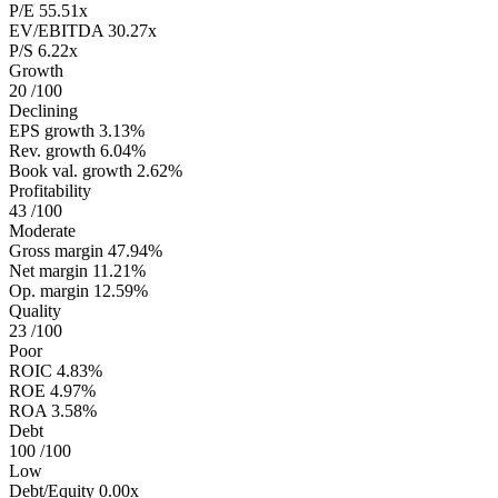
P/E
55.51x
EV/EBITDA
30.27x
P/S
6.22x
Growth
20
/100
Declining
EPS growth
3.13%
Rev. growth
6.04%
Book val. growth
2.62%
Profitability
43
/100
Moderate
Gross margin
47.94%
Net margin
11.21%
Op. margin
12.59%
Quality
23
/100
Poor
ROIC
4.83%
ROE
4.97%
ROA
3.58%
Debt
100
/100
Low
Debt/Equity
0.00x