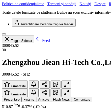
Politica de confidențialitate
·
Termeni și condiții
·
Noutăți
·
Despre
·
R
Toate datele furnizate pe platforma Bulios au scop exclusiv informativ ș
Autentificare
Personalizați-vă feed-ul
Feed
Toggle Sidebar
300845.SZ
30
Zhengzhou Jiean Hi-Tech Co.,L
300845.SZ · SHZ
Urmărește
Urmărește
Prezentare
Finanțe
Articole
Flash News
Comunitate
¥10.87
-0.37%
(-¥0.04)