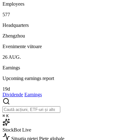
Employees
577
Headquarters
Zhengzhou
Evenimente viitoare
26
AUG.
Earnings
Upcoming earnings report
19d
Dividende
Earnings
⌘
K
StockBot
Live
Situația pieței
Piețe globale