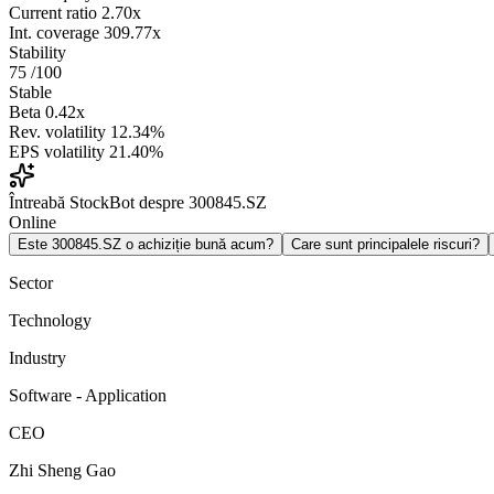
Current ratio
2.70x
Int. coverage
309.77x
Stability
75
/100
Stable
Beta
0.42x
Rev. volatility
12.34%
EPS volatility
21.40%
Întreabă StockBot despre 300845.SZ
Online
Este 300845.SZ o achiziție bună acum?
Care sunt principalele riscuri?
Sector
Technology
Industry
Software - Application
CEO
Zhi Sheng Gao