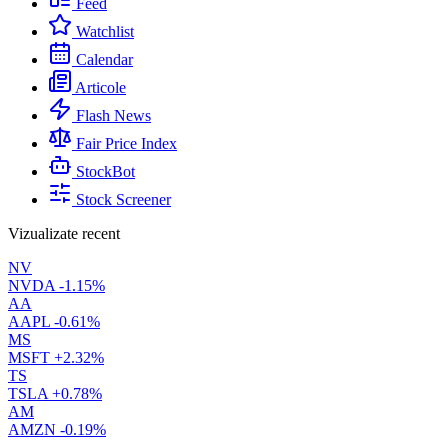
Feed
Watchlist
Calendar
Articole
Flash News
Fair Price Index
StockBot
Stock Screener
Vizualizate recent
NV
NVDA
-1.15%
AA
AAPL
-0.61%
MS
MSFT
+2.32%
TS
TSLA
+0.78%
AM
AMZN
-0.19%