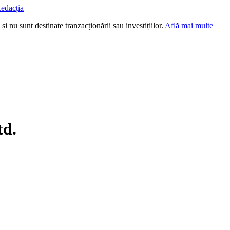
edacția
i nu sunt destinate tranzacționării sau investițiilor.
Află mai multe
td.