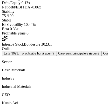
Debt/Equity
0.13x
Net debt/EBITDA
-0.86x
Stability
75
/100
Stable
EPS volatility
10.44%
Beta
0.33x
Profitable years
6
Întreabă StockBot despre 3023.T
Online
Este 3023.T o achiziție bună acum?
Care sunt principalele riscuri?
Co
Sector
Basic Materials
Industry
Industrial Materials
CEO
Kunio Aoi