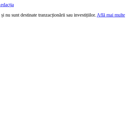
edacția
i nu sunt destinate tranzacționării sau investițiilor.
Află mai multe