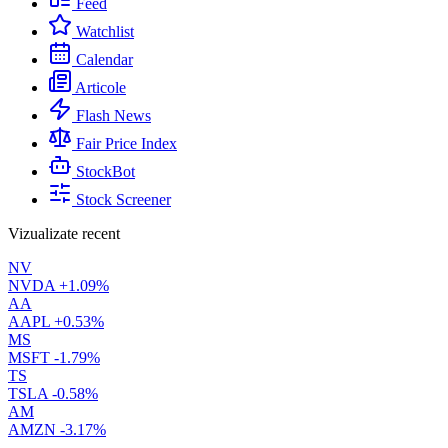
Feed
Watchlist
Calendar
Articole
Flash News
Fair Price Index
StockBot
Stock Screener
Vizualizate recent
NV
NVDA
+1.09%
AA
AAPL
+0.53%
MS
MSFT
-1.79%
TS
TSLA
-0.58%
AM
AMZN
-3.17%