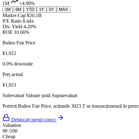
1M
+4.90%
1M
6M
YTD
1Y
5Y
MAX
Market Cap
¥20.1B
P/E Ratio
8.44x
Div. Yield
4.20%
ROE
10.66%
Bulios Fair Price
¥1,922
0.0% downside
Preț actual
¥1,923
Subevaluat
Valoare justă
Supraevaluat
Potrivit Bulios Fair Price, acțiunile 3023.T se tranzacționează în prez
Deblocați prețul corect
Valuation
98
/100
Cheap