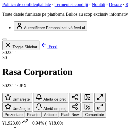
Politica de confidențialitate
·
Termeni și condiții
·
Noutăți
·
Despre
·
R
Toate datele furnizate pe platforma Bulios au scop exclusiv informativ ș
Autentificare
Personalizați-vă feed-ul
Feed
Toggle Sidebar
3023.T
30
Rasa Corporation
3023.T · JPX
Urmărește
Alertă de preț
Urmărește
Alertă de preț
Prezentare
Finanțe
Articole
Flash News
Comunitate
¥1,923.00
+0.94%
(+¥18.00)