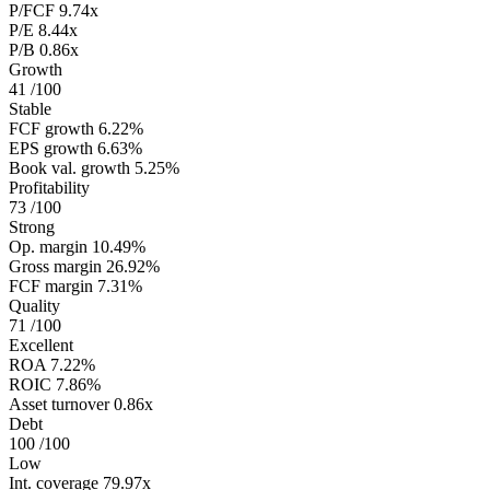
P/FCF
9.74x
P/E
8.44x
P/B
0.86x
Growth
41
/100
Stable
FCF growth
6.22%
EPS growth
6.63%
Book val. growth
5.25%
Profitability
73
/100
Strong
Op. margin
10.49%
Gross margin
26.92%
FCF margin
7.31%
Quality
71
/100
Excellent
ROA
7.22%
ROIC
7.86%
Asset turnover
0.86x
Debt
100
/100
Low
Int. coverage
79.97x