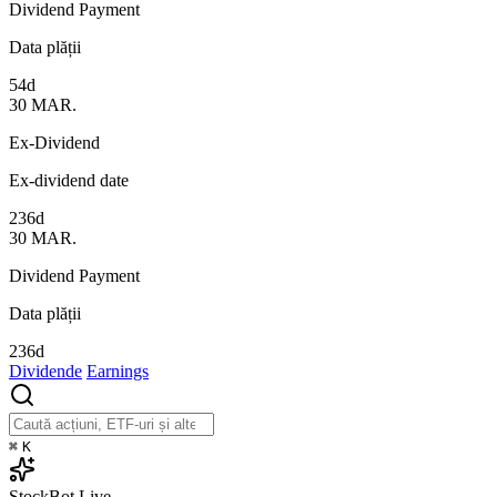
Dividend Payment
Data plății
54d
30
MAR.
Ex-Dividend
Ex-dividend date
236d
30
MAR.
Dividend Payment
Data plății
236d
Dividende
Earnings
⌘
K
StockBot
Live