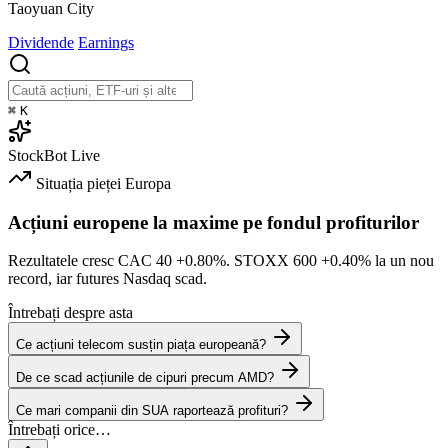
Taoyuan City
Dividende
Earnings
⌘
K
StockBot
Live
Situația pieței
Europa
Acțiuni europene la maxime pe fondul profiturilor
Rezultatele cresc CAC 40
+0.80%
. STOXX 600
+0.40%
la un nou
record, iar futures Nasdaq scad.
Întrebați despre asta
Ce acțiuni telecom susțin piața europeană?
De ce scad acțiunile de cipuri precum AMD?
Ce mari companii din SUA raportează profituri?