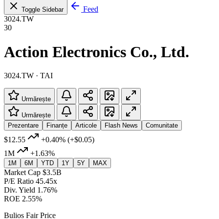
Feed
Toggle Sidebar
3024.TW
30
Action Electronics Co., Ltd.
3024.TW · TAI
Urmărește
Urmărește
Prezentare
Finanțe
Articole
Flash News
Comunitate
$12.55
+0.40%
(+$0.05)
1M
+1.63%
1M
6M
YTD
1Y
5Y
MAX
Market Cap
$3.5B
P/E Ratio
45.45x
Div. Yield
1.76%
ROE
2.55%
Bulios Fair Price