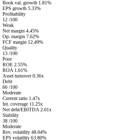
Book val. growth
1.81%
EPS growth
5.33%
Profitability
12
/100
Weak
Net margin
4.45%
Op. margin
7.62%
FCF margin
12.49%
Quality
13
/100
Poor
ROE
2.55%
ROA
1.61%
Asset turnover
0.36x
Debt
66
/100
Moderate
Current ratio
1.47x
Int. coverage
11.25x
Net debt/EBITDA
2.01x
Stability
38
/100
Moderate
Rev. volatility
48.04%
EPS volatility
63.80%