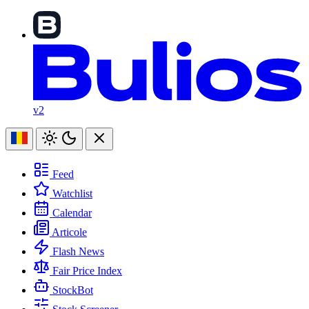
v2
Feed
Watchlist
Calendar
Articole
Flash News
Fair Price Index
StockBot