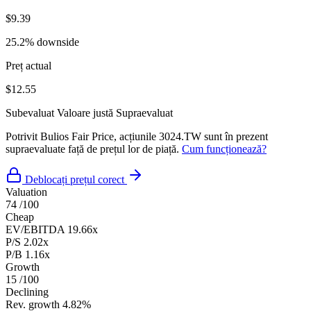
$9.39
25.2% downside
Preț actual
$12.55
Subevaluat
Valoare justă
Supraevaluat
Potrivit Bulios Fair Price, acțiunile 3024.TW sunt în prezent
supraevaluate față de prețul lor de piață.
Cum funcționează?
Deblocați prețul corect
Valuation
74
/100
Cheap
EV/EBITDA
19.66x
P/S
2.02x
P/B
1.16x
Growth
15
/100
Declining
Rev. growth
4.82%