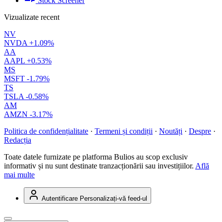
Stock Screener
Vizualizate recent
NV
NVDA
+1.09%
AA
AAPL
+0.53%
MS
MSFT
-1.79%
TS
TSLA
-0.58%
AM
AMZN
-3.17%
Politica de confidențialitate
·
Termeni și condiții
·
Noutăți
·
Despre
·
Redacția
Toate datele furnizate pe platforma Bulios au scop exclusiv
informativ și nu sunt destinate tranzacționării sau investițiilor.
Află
mai multe
Autentificare
Personalizați-vă feed-ul