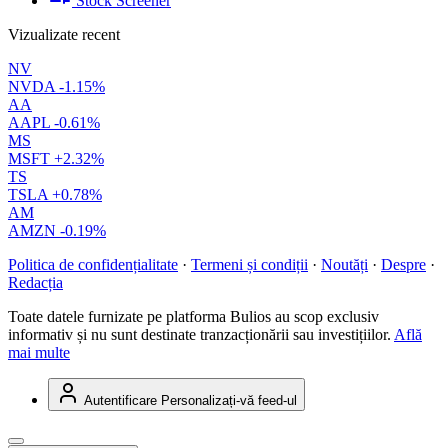
Stock Screener
Vizualizate recent
NV
NVDA
-1.15%
AA
AAPL
-0.61%
MS
MSFT
+2.32%
TS
TSLA
+0.78%
AM
AMZN
-0.19%
Politica de confidențialitate
·
Termeni și condiții
·
Noutăți
·
Despre
·
Redacția
Toate datele furnizate pe platforma Bulios au scop exclusiv
informativ și nu sunt destinate tranzacționării sau investițiilor.
Află
mai multe
Autentificare
Personalizați-vă feed-ul