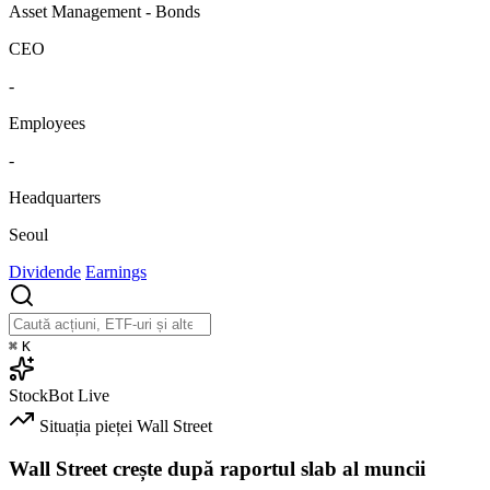
Asset Management - Bonds
CEO
-
Employees
-
Headquarters
Seoul
Dividende
Earnings
⌘
K
StockBot
Live
Situația pieței
Wall Street
Wall Street crește după raportul slab al muncii