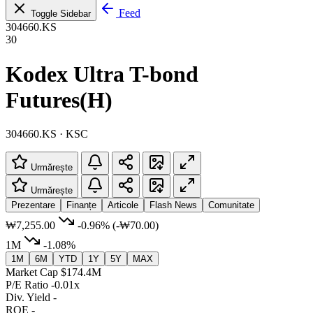
Feed
Toggle Sidebar
304660.KS
30
Kodex Ultra T-bond
Futures(H)
304660.KS · KSC
Urmărește
Urmărește
Prezentare
Finanțe
Articole
Flash News
Comunitate
₩7,255.00
-0.96%
(-₩70.00)
1M
-1.08%
1M
6M
YTD
1Y
5Y
MAX
Market Cap
$174.4M
P/E Ratio
-0.01x
Div. Yield
-
ROE
-