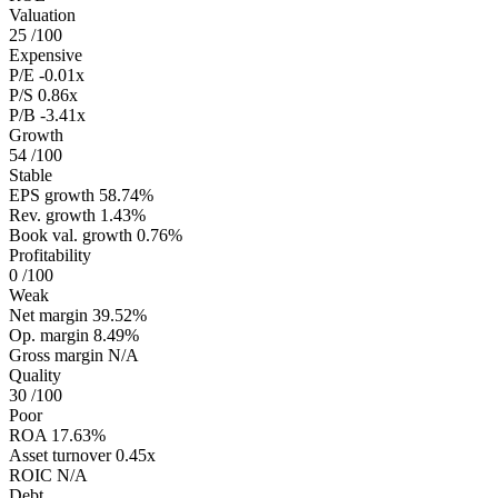
Valuation
25
/100
Expensive
P/E
-0.01x
P/S
0.86x
P/B
-3.41x
Growth
54
/100
Stable
EPS growth
58.74%
Rev. growth
1.43%
Book val. growth
0.76%
Profitability
0
/100
Weak
Net margin
39.52%
Op. margin
8.49%
Gross margin
N/A
Quality
30
/100
Poor
ROA
17.63%
Asset turnover
0.45x
ROIC
N/A
Debt