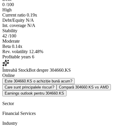
0
/100
High
Current ratio
0.19x
Debt/Equity
N/A
Int. coverage
N/A
Stability
42
/100
Moderate
Beta
0.14x
Rev. volatility
12.48%
Profitable years
6
Întreabă StockBot despre 304660.KS
Online
Este 304660.KS o achiziție bună acum?
Care sunt principalele riscuri?
Compară 304660.KS vs AMD
Earnings outlook pentru 304660.KS
Sector
Financial Services
Industry