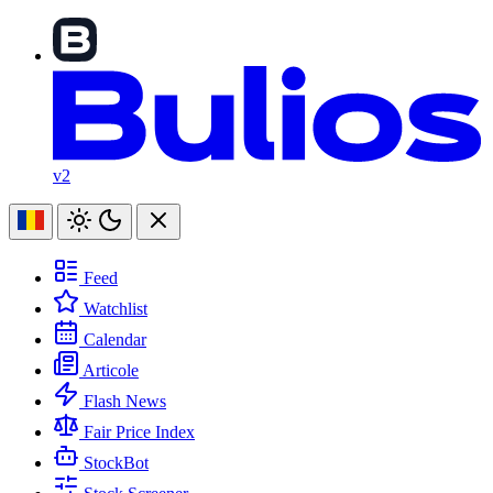
v2
Feed
Watchlist
Calendar
Articole
Flash News
Fair Price Index
StockBot