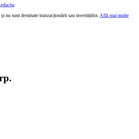
edacția
i nu sunt destinate tranzacționării sau investițiilor.
Află mai multe
rp.