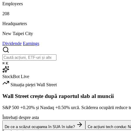
Employees
208
Headquarters
New Taipei City
Dividende
Earnings
⌘
K
StockBot
Live
Situația pieței
Wall Street
Wall Street crește după raportul slab al muncii
S&P 500
+0.20%
și Nasdaq
+0.50%
urcă. Scăderea ocupării reduce t
Întrebați despre asta
De ce a scăzut ocuparea în SUA în iulie?
Ce acțiuni tech conduc N