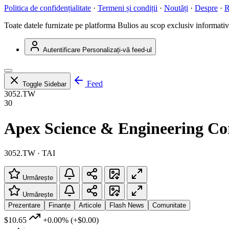
Politica de confidențialitate
·
Termeni și condiții
·
Noutăți
·
Despre
·
R
Toate datele furnizate pe platforma Bulios au scop exclusiv informativ ș
Autentificare
Personalizați-vă feed-ul
Feed
Toggle Sidebar
3052.TW
30
Apex Science & Engineering Co
3052.TW · TAI
Urmărește
Urmărește
Prezentare
Finanțe
Articole
Flash News
Comunitate
$10.65
+0.00%
(+$0.00)