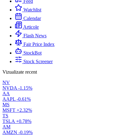
Feed
Watchlist
Calendar
Articole
Flash News
Fair Price Index
StockBot
Stock Screener
Vizualizate recent
NV
NVDA
-1.15%
AA
AAPL
-0.61%
MS
MSFT
+2.32%
TS
TSLA
+0.78%
AM
AMZN
-0.19%