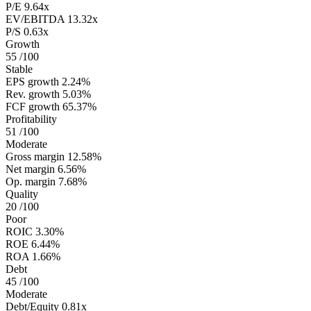
P/E
9.64x
EV/EBITDA
13.32x
P/S
0.63x
Growth
55
/100
Stable
EPS growth
2.24%
Rev. growth
5.03%
FCF growth
65.37%
Profitability
51
/100
Moderate
Gross margin
12.58%
Net margin
6.56%
Op. margin
7.68%
Quality
20
/100
Poor
ROIC
3.30%
ROE
6.44%
ROA
1.66%
Debt
45
/100
Moderate
Debt/Equity
0.81x