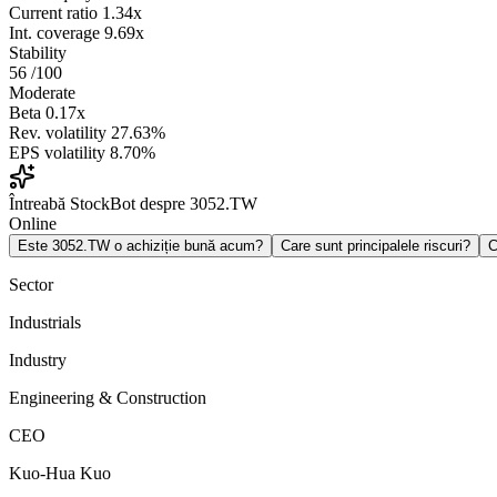
Current ratio
1.34x
Int. coverage
9.69x
Stability
56
/100
Moderate
Beta
0.17x
Rev. volatility
27.63%
EPS volatility
8.70%
Întreabă StockBot despre 3052.TW
Online
Este 3052.TW o achiziție bună acum?
Care sunt principalele riscuri?
C
Sector
Industrials
Industry
Engineering & Construction
CEO
Kuo-Hua Kuo