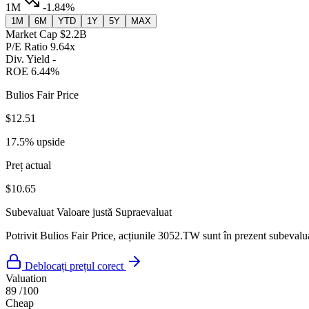
1M
-1.84%
1M
6M
YTD
1Y
5Y
MAX
Market Cap
$2.2B
P/E Ratio
9.64x
Div. Yield
-
ROE
6.44%
Bulios Fair Price
$12.51
17.5% upside
Preț actual
$10.65
Subevaluat
Valoare justă
Supraevaluat
Potrivit Bulios Fair Price, acțiunile 3052.TW sunt în prezent subevalua
Deblocați prețul corect
Valuation
89
/100
Cheap