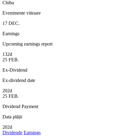
Chiba
Evenimente viitoare
17
DEC.
Earnings
Upcoming earnings report
132d
25
FEB.
Ex-Dividend
Ex-dividend date
202d
25
FEB.
Dividend Payment
Data plății
202d
Dividende
Earnings