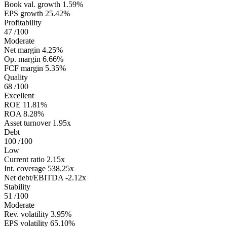
Book val. growth
1.59%
EPS growth
25.42%
Profitability
47
/100
Moderate
Net margin
4.25%
Op. margin
6.66%
FCF margin
5.35%
Quality
68
/100
Excellent
ROE
11.81%
ROA
8.28%
Asset turnover
1.95x
Debt
100
/100
Low
Current ratio
2.15x
Int. coverage
538.25x
Net debt/EBITDA
-2.12x
Stability
51
/100
Moderate
Rev. volatility
3.95%
EPS volatility
65.10%