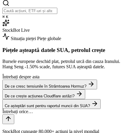
⌘
K
StockBot
Live
Situația pieței
Piețe globale
Piețele așteaptă datele SUA, petrolul crește
Bursele europene deschid plat, petrolul urcă din cauza Iranului.
Hang Seng
-1.50%
scade, futures SUA așteaptă datele.
Întrebați despre asta
De ce cresc tensiunile în Strâmtoarea Hormuz?
De ce crește acțiunea Cloudflare astăzi?
Ce așteptări sunt pentru raportul muncii din SUA?
StockBot cunoaște 80,000+ acțiuni la nivel mondial