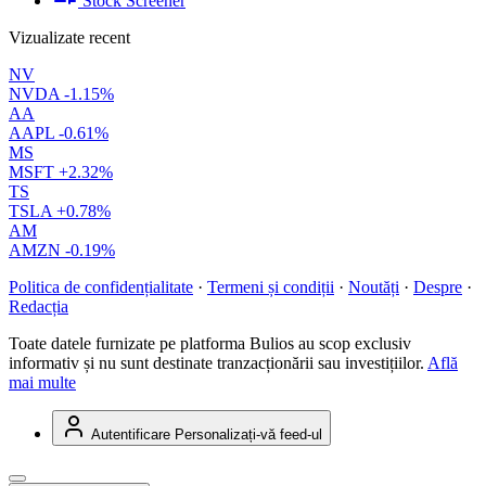
Stock Screener
Vizualizate recent
NV
NVDA
-1.15%
AA
AAPL
-0.61%
MS
MSFT
+2.32%
TS
TSLA
+0.78%
AM
AMZN
-0.19%
Politica de confidențialitate
·
Termeni și condiții
·
Noutăți
·
Despre
·
Redacția
Toate datele furnizate pe platforma Bulios au scop exclusiv
informativ și nu sunt destinate tranzacționării sau investițiilor.
Află
mai multe
Autentificare
Personalizați-vă feed-ul