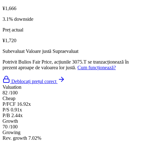
¥1,666
3.1% downside
Preț actual
¥1,720
Subevaluat
Valoare justă
Supraevaluat
Potrivit Bulios Fair Price, acțiunile 3075.T se tranzacționează în
prezent aproape de valoarea lor justă.
Cum funcționează?
Deblocați prețul corect
Valuation
82
/100
Cheap
P/FCF
16.92x
P/S
0.91x
P/B
2.44x
Growth
70
/100
Growing
Rev. growth
7.02%