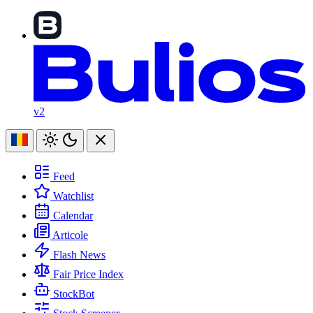
v2
Feed
Watchlist
Calendar
Articole
Flash News
Fair Price Index
StockBot