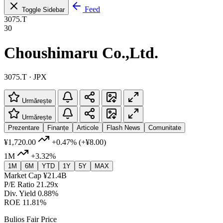
Feed
Toggle Sidebar
3075.T
30
Choushimaru Co.,Ltd.
3075.T · JPX
Urmărește
Urmărește
Prezentare
Finanțe
Articole
Flash News
Comunitate
¥1,720.00
+0.47%
(+¥8.00)
1M
+3.32%
1M
6M
YTD
1Y
5Y
MAX
Market Cap
¥21.4B
P/E Ratio
21.29x
Div. Yield
0.88%
ROE
11.81%
Bulios Fair Price