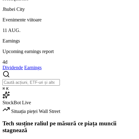
Jhubei City
Evenimente viitoare
11
AUG.
Earnings
Upcoming earnings report
4d
Dividende
Earnings
⌘
K
StockBot
Live
Situația pieței
Wall Street
Tech susține raliul pe măsură ce piața muncii
stagnează