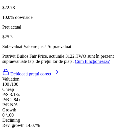
$22.78
10.0% downside
Preț actual
$25.3
Subevaluat
Valoare justă
Supraevaluat
Potrivit Bulios Fair Price, acțiunile 3122.TWO sunt în prezent
supraevaluate față de prețul lor de piață.
Cum funcționează?
Deblocați prețul corect
Valuation
100
/100
Cheap
P/S
3.18x
P/B
2.84x
P/E
N/A
Growth
0
/100
Declining
Rev. growth
14.07%