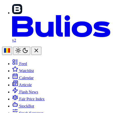
v2
Feed
Watchlist
Calendar
Articole
Flash News
Fair Price Index
StockBot