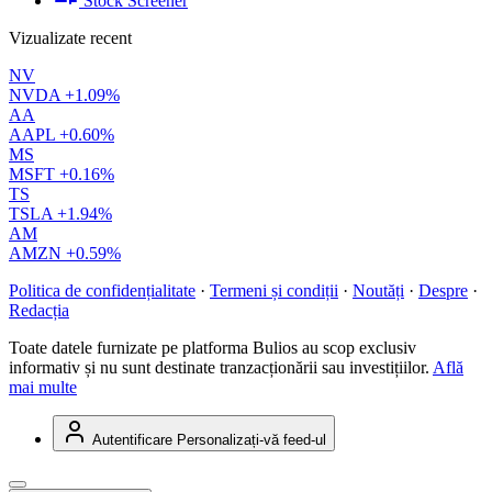
Stock Screener
Vizualizate recent
NV
NVDA
+1.09%
AA
AAPL
+0.60%
MS
MSFT
+0.16%
TS
TSLA
+1.94%
AM
AMZN
+0.59%
Politica de confidențialitate
·
Termeni și condiții
·
Noutăți
·
Despre
·
Redacția
Toate datele furnizate pe platforma Bulios au scop exclusiv
informativ și nu sunt destinate tranzacționării sau investițiilor.
Află
mai multe
Autentificare
Personalizați-vă feed-ul