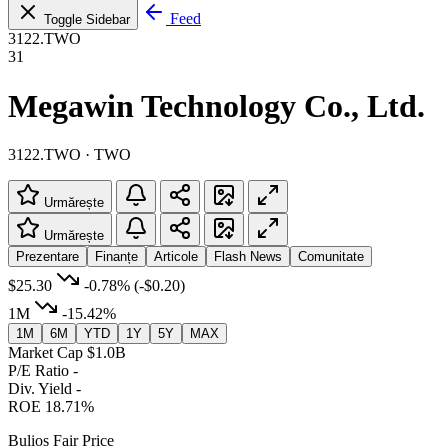
Feed
Toggle Sidebar
3122.TWO
31
Megawin Technology Co., Ltd.
3122.TWO · TWO
Urmărește
Urmărește
Prezentare
Finanțe
Articole
Flash News
Comunitate
$25.30
-0.78%
(-$0.20)
1M
-15.42%
1M
6M
YTD
1Y
5Y
MAX
Market Cap
$1.0B
P/E Ratio
-
Div. Yield
-
ROE
18.71%
Bulios Fair Price