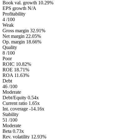
Book val. growth
10.29%
EPS growth
N/A
Profitability
4
/100
Weak
Gross margin
32.91%
Net margin
22.05%
Op. margin
18.66%
Quality
8
/100
Poor
ROIC
10.82%
ROE
18.71%
ROA
11.63%
Debt
46
/100
Moderate
Debt/Equity
0.54x
Current ratio
1.65x
Int. coverage
-14.16x
Stability
51
/100
Moderate
Beta
0.73x
Rev. volatility
12.93%