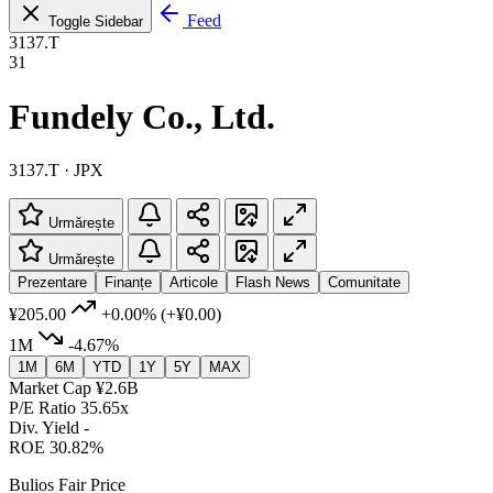
Feed
Toggle Sidebar
3137.T
31
Fundely Co., Ltd.
3137.T · JPX
Urmărește
Urmărește
Prezentare
Finanțe
Articole
Flash News
Comunitate
¥205.00
+0.00%
(+¥0.00)
1M
-4.67%
1M
6M
YTD
1Y
5Y
MAX
Market Cap
¥2.6B
P/E Ratio
35.65x
Div. Yield
-
ROE
30.82%
Bulios Fair Price