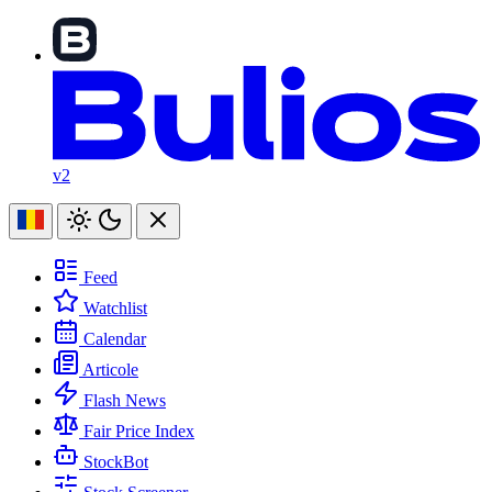
v2
Feed
Watchlist
Calendar
Articole
Flash News
Fair Price Index
StockBot