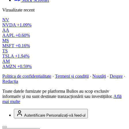
Stock Screener
Vizualizate recent
NV
NVDA
+1.09%
AA
AAPL
+0.60%
MS
MSFT
+0.16%
TS
TSLA
+1.94%
AM
AMZN
+0.59%
Politica de confidențialitate
·
Termeni și condiții
·
Noutăți
·
Despre
·
Redacția
Toate datele furnizate pe platforma Bulios au scop exclusiv
informativ și nu sunt destinate tranzacționării sau investițiilor.
Află
mai multe
Autentificare
Personalizați-vă feed-ul