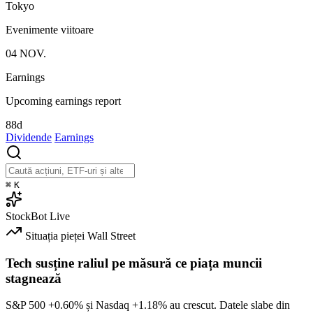
Tokyo
Evenimente viitoare
04
NOV.
Earnings
Upcoming earnings report
88d
Dividende
Earnings
⌘
K
StockBot
Live
Situația pieței
Wall Street
Tech susține raliul pe măsură ce piața muncii
stagnează
S&P 500
+0.60%
și Nasdaq
+1.18%
au crescut. Datele slabe din