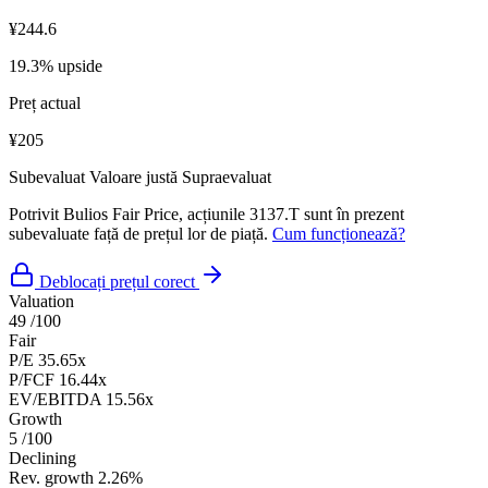
¥244.6
19.3% upside
Preț actual
¥205
Subevaluat
Valoare justă
Supraevaluat
Potrivit Bulios Fair Price, acțiunile 3137.T sunt în prezent
subevaluate față de prețul lor de piață.
Cum funcționează?
Deblocați prețul corect
Valuation
49
/100
Fair
P/E
35.65x
P/FCF
16.44x
EV/EBITDA
15.56x
Growth
5
/100
Declining
Rev. growth
2.26%