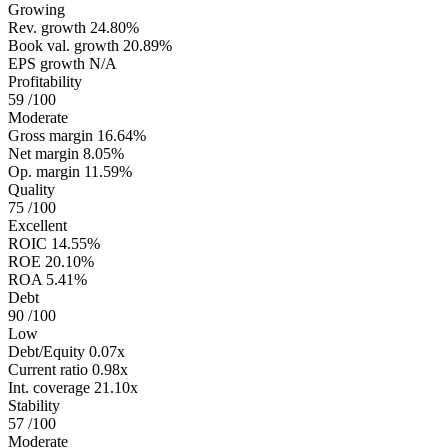
Growing
Rev. growth
24.80%
Book val. growth
20.89%
EPS growth
N/A
Profitability
59
/100
Moderate
Gross margin
16.64%
Net margin
8.05%
Op. margin
11.59%
Quality
75
/100
Excellent
ROIC
14.55%
ROE
20.10%
ROA
5.41%
Debt
90
/100
Low
Debt/Equity
0.07x
Current ratio
0.98x
Int. coverage
21.10x
Stability
57
/100
Moderate