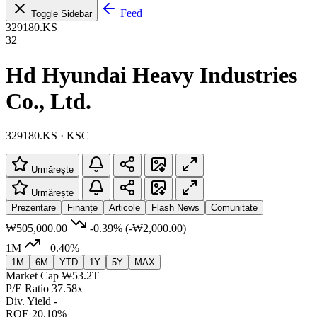
Feed
Toggle Sidebar
329180.KS
32
Hd Hyundai Heavy Industries
Co., Ltd.
329180.KS · KSC
Urmărește
Urmărește
Prezentare
Finanțe
Articole
Flash News
Comunitate
₩505,000.00
-0.39%
(-₩2,000.00)
1M
+0.40%
1M
6M
YTD
1Y
5Y
MAX
Market Cap
₩53.2T
P/E Ratio
37.58x
Div. Yield
-
ROE
20.10%