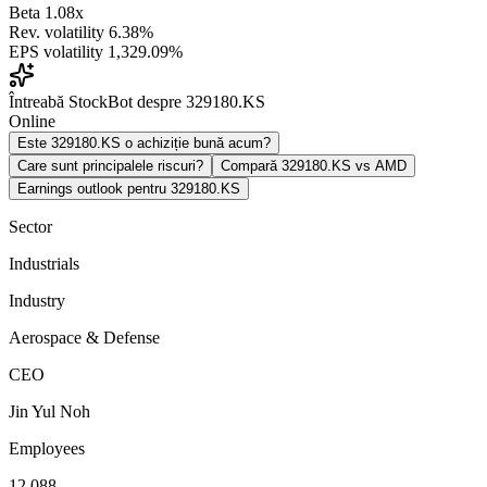
Beta
1.08x
Rev. volatility
6.38%
EPS volatility
1,329.09%
Întreabă StockBot despre 329180.KS
Online
Este 329180.KS o achiziție bună acum?
Care sunt principalele riscuri?
Compară 329180.KS vs AMD
Earnings outlook pentru 329180.KS
Sector
Industrials
Industry
Aerospace & Defense
CEO
Jin Yul Noh
Employees
12,088