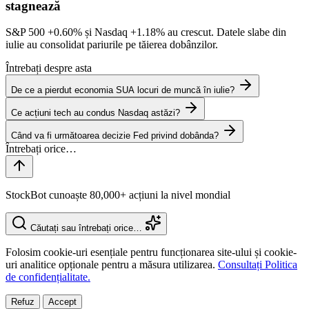
stagnează
S&P 500
+0.60%
și Nasdaq
+1.18%
au crescut. Datele slabe din
iulie au consolidat pariurile pe tăierea dobânzilor.
Întrebați despre asta
De ce a pierdut economia SUA locuri de muncă în iulie?
Ce acțiuni tech au condus Nasdaq astăzi?
Când va fi următoarea decizie Fed privind dobânda?
StockBot cunoaște 80,000+ acțiuni la nivel mondial
Căutați sau întrebați orice…
Folosim cookie-uri esențiale pentru funcționarea site-ului și cookie-
uri analitice opționale pentru a măsura utilizarea.
Consultați Politica
de confidențialitate.
Refuz
Accept