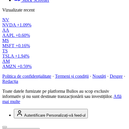
Stock Screener
Vizualizate recent
NV
NVDA
+1.09%
AA
AAPL
+0.60%
MS
MSFT
+0.16%
TS
TSLA
+1.94%
AM
AMZN
+0.59%
Politica de confidențialitate
·
Termeni și condiții
·
Noutăți
·
Despre
·
Redacția
Toate datele furnizate pe platforma Bulios au scop exclusiv
informativ și nu sunt destinate tranzacționării sau investițiilor.
Află
mai multe
Autentificare
Personalizați-vă feed-ul