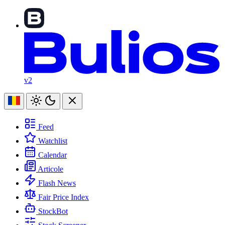
v2
Feed
Watchlist
Calendar
Articole
Flash News
Fair Price Index
StockBot