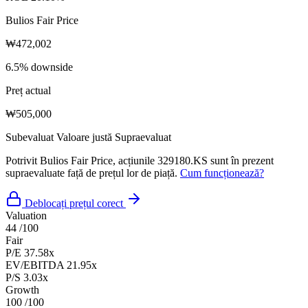
Bulios Fair Price
₩472,002
6.5% downside
Preț actual
₩505,000
Subevaluat
Valoare justă
Supraevaluat
Potrivit Bulios Fair Price, acțiunile 329180.KS sunt în prezent
supraevaluate față de prețul lor de piață.
Cum funcționează?
Deblocați prețul corect
Valuation
44
/100
Fair
P/E
37.58x
EV/EBITDA
21.95x
P/S
3.03x
Growth
100
/100