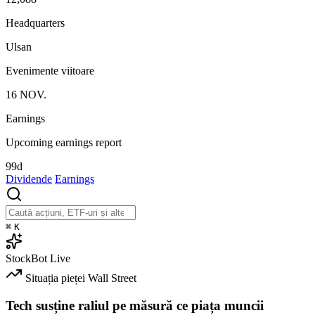
Headquarters
Ulsan
Evenimente viitoare
16
NOV.
Earnings
Upcoming earnings report
99d
Dividende
Earnings
⌘
K
StockBot
Live
Situația pieței
Wall Street
Tech susține raliul pe măsură ce piața muncii