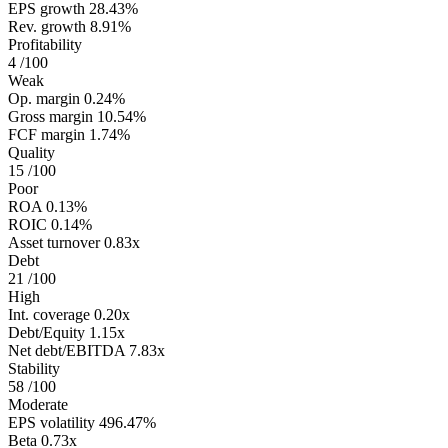
EPS growth
28.43%
Rev. growth
8.91%
Profitability
4
/100
Weak
Op. margin
0.24%
Gross margin
10.54%
FCF margin
1.74%
Quality
15
/100
Poor
ROA
0.13%
ROIC
0.14%
Asset turnover
0.83x
Debt
21
/100
High
Int. coverage
0.20x
Debt/Equity
1.15x
Net debt/EBITDA
7.83x
Stability
58
/100
Moderate
EPS volatility
496.47%
Beta
0.73x