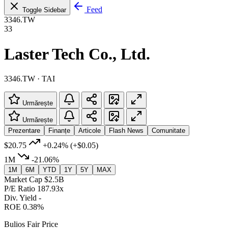
Feed
Toggle Sidebar
3346.TW
33
Laster Tech Co., Ltd.
3346.TW · TAI
Urmărește
Urmărește
Prezentare
Finanțe
Articole
Flash News
Comunitate
$20.75
+0.24%
(+$0.05)
1M
-21.06%
1M
6M
YTD
1Y
5Y
MAX
Market Cap
$2.5B
P/E Ratio
187.93x
Div. Yield
-
ROE
0.38%
Bulios Fair Price