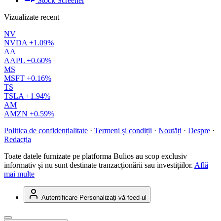
Stock Screener
Vizualizate recent
NV
NVDA
+1.09%
AA
AAPL
+0.60%
MS
MSFT
+0.16%
TS
TSLA
+1.94%
AM
AMZN
+0.59%
Politica de confidențialitate
·
Termeni și condiții
·
Noutăți
·
Despre
·
Redacția
Toate datele furnizate pe platforma Bulios au scop exclusiv
informativ și nu sunt destinate tranzacționării sau investițiilor.
Află
mai multe
Autentificare
Personalizați-vă feed-ul