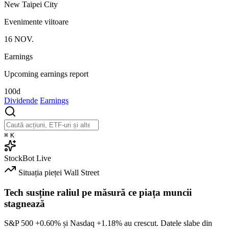
New Taipei City
Evenimente viitoare
16
NOV.
Earnings
Upcoming earnings report
100d
Dividende
Earnings
⌘
K
StockBot
Live
Situația pieței
Wall Street
Tech susține raliul pe măsură ce piața muncii
stagnează
S&P 500
+0.60%
și Nasdaq
+1.18%
au crescut. Datele slabe din