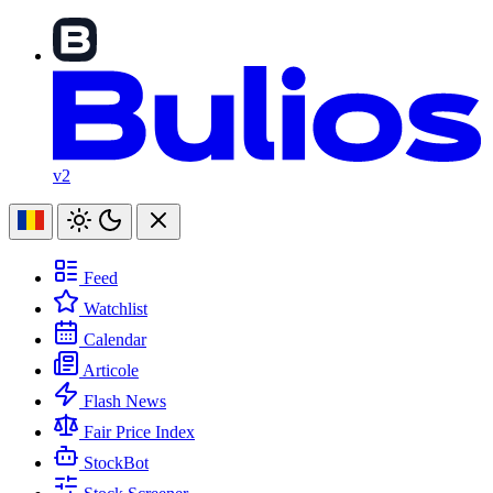
v2
Feed
Watchlist
Calendar
Articole
Flash News
Fair Price Index
StockBot