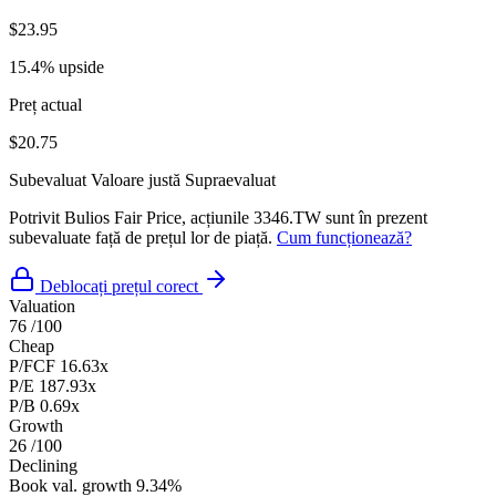
$23.95
15.4% upside
Preț actual
$20.75
Subevaluat
Valoare justă
Supraevaluat
Potrivit Bulios Fair Price, acțiunile 3346.TW sunt în prezent
subevaluate față de prețul lor de piață.
Cum funcționează?
Deblocați prețul corect
Valuation
76
/100
Cheap
P/FCF
16.63x
P/E
187.93x
P/B
0.69x
Growth
26
/100
Declining
Book val. growth
9.34%