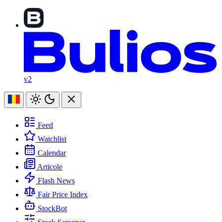
v2
Feed
Watchlist
Calendar
Articole
Flash News
Fair Price Index
StockBot