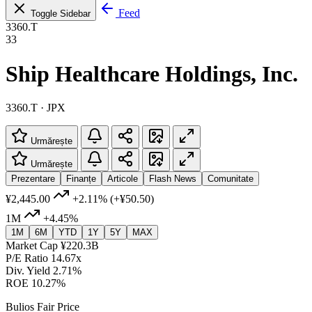
Feed
Toggle Sidebar
3360.T
33
Ship Healthcare Holdings, Inc.
3360.T · JPX
Urmărește
Urmărește
Prezentare
Finanțe
Articole
Flash News
Comunitate
¥2,445.00
+2.11%
(+¥50.50)
1M
+4.45%
1M
6M
YTD
1Y
5Y
MAX
Market Cap
¥220.3B
P/E Ratio
14.67x
Div. Yield
2.71%
ROE
10.27%
Bulios Fair Price