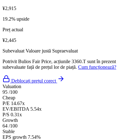
¥2,915
19.2% upside
Preț actual
¥2,445
Subevaluat
Valoare justă
Supraevaluat
Potrivit Bulios Fair Price, acțiunile 3360.T sunt în prezent
subevaluate față de prețul lor de piață.
Cum funcționează?
Deblocați prețul corect
Valuation
95
/100
Cheap
P/E
14.67x
EV/EBITDA
5.54x
P/S
0.31x
Growth
64
/100
Stable
EPS growth
7.54%