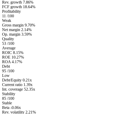
Rev. growth
7.86%
FCF growth
18.64%
Profitability
11
/100
Weak
Gross margin
9.70%
Net margin
2.14%
Op. margin
3.59%
Quality
53
/100
Average
ROIC
8.15%
ROE
10.27%
ROA
4.17%
Debt
95
/100
Low
Debt/Equity
0.21x
Current ratio
1.39x
Int. coverage
52.35x
Stability
85
/100
Stable
Beta
-0.06x
Rev. volatility
2.21%