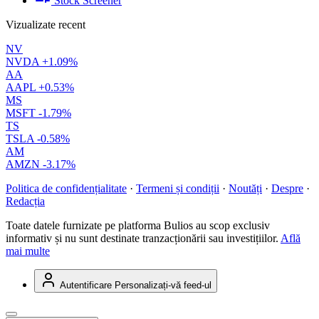
Stock Screener
Vizualizate recent
NV
NVDA
+1.09%
AA
AAPL
+0.53%
MS
MSFT
-1.79%
TS
TSLA
-0.58%
AM
AMZN
-3.17%
Politica de confidențialitate
·
Termeni și condiții
·
Noutăți
·
Despre
·
Redacția
Toate datele furnizate pe platforma Bulios au scop exclusiv
informativ și nu sunt destinate tranzacționării sau investițiilor.
Află
mai multe
Autentificare
Personalizați-vă feed-ul