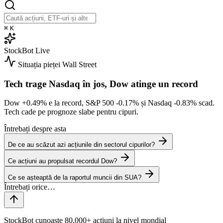
⌘
K
StockBot
Live
Situația pieței
Wall Street
Tech trage Nasdaq în jos, Dow atinge un record
Dow
+0.49%
e la record, S&P 500
-0.17%
și Nasdaq
-0.83%
scad.
Tech cade pe prognoze slabe pentru cipuri.
Întrebați despre asta
De ce au scăzut azi acțiunile din sectorul cipurilor?
Ce acțiuni au propulsat recordul Dow?
Ce se așteaptă de la raportul muncii din SUA?
StockBot cunoaște 80,000+ acțiuni la nivel mondial