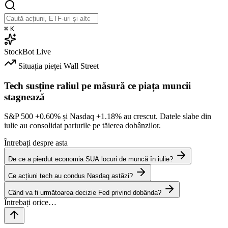
⌘
K
StockBot
Live
Situația pieței
Wall Street
Tech susține raliul pe măsură ce piața muncii
stagnează
S&P 500
+0.60%
și Nasdaq
+1.18%
au crescut. Datele slabe din
iulie au consolidat pariurile pe tăierea dobânzilor.
Întrebați despre asta
De ce a pierdut economia SUA locuri de muncă în iulie?
Ce acțiuni tech au condus Nasdaq astăzi?
Când va fi următoarea decizie Fed privind dobânda?