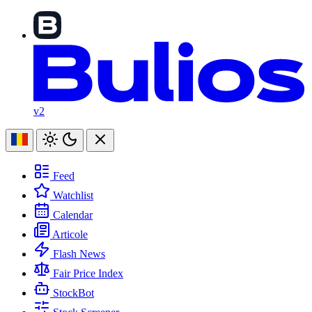
v2
Feed
Watchlist
Calendar
Articole
Flash News
Fair Price Index
StockBot