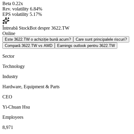
Beta
0.22x
Rev. volatility
6.84%
EPS volatility
5.17%
Întreabă StockBot despre 3622.TW
Online
Este 3622.TW o achiziție bună acum?
Care sunt principalele riscuri?
Compară 3622.TW vs AMD
Earnings outlook pentru 3622.TW
Sector
Technology
Industry
Hardware, Equipment & Parts
CEO
Yi-Chuan Hsu
Employees
8,971