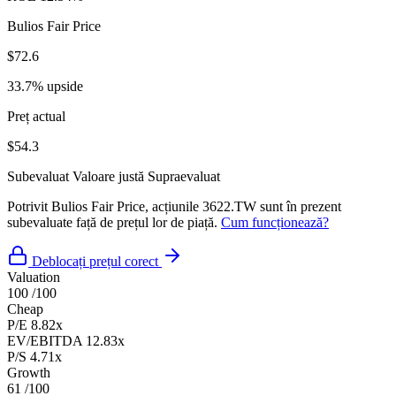
Bulios Fair Price
$72.6
33.7% upside
Preț actual
$54.3
Subevaluat
Valoare justă
Supraevaluat
Potrivit Bulios Fair Price, acțiunile 3622.TW sunt în prezent
subevaluate față de prețul lor de piață.
Cum funcționează?
Deblocați prețul corect
Valuation
100
/100
Cheap
P/E
8.82x
EV/EBITDA
12.83x
P/S
4.71x
Growth
61
/100