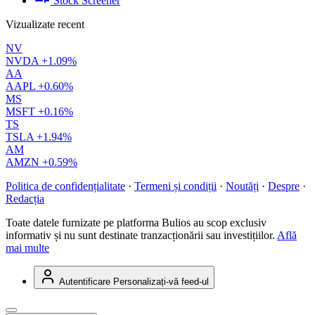
Stock Screener
Vizualizate recent
NV
NVDA
+1.09%
AA
AAPL
+0.60%
MS
MSFT
+0.16%
TS
TSLA
+1.94%
AM
AMZN
+0.59%
Politica de confidențialitate
·
Termeni și condiții
·
Noutăți
·
Despre
·
Redacția
Toate datele furnizate pe platforma Bulios au scop exclusiv
informativ și nu sunt destinate tranzacționării sau investițiilor.
Află
mai multe
Autentificare
Personalizați-vă feed-ul