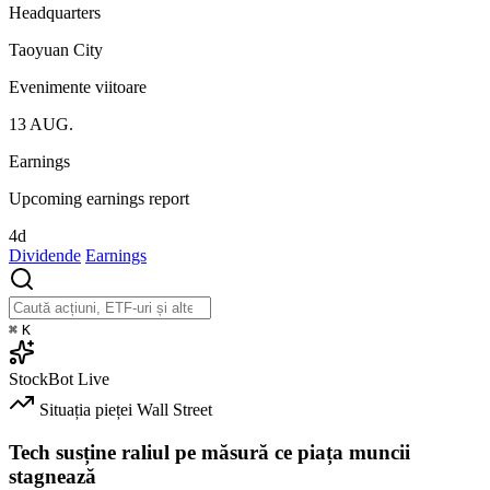
Headquarters
Taoyuan City
Evenimente viitoare
13
AUG.
Earnings
Upcoming earnings report
4d
Dividende
Earnings
⌘
K
StockBot
Live
Situația pieței
Wall Street
Tech susține raliul pe măsură ce piața muncii
stagnează