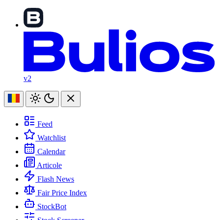
v2
Feed
Watchlist
Calendar
Articole
Flash News
Fair Price Index
StockBot