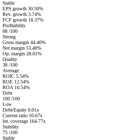
Stable
EPS growth
30.50%
Rev. growth
3.74%
FCF growth
18.37%
Profitability
88
/100
Strong
Gross margin
44.40%
Net margin
53.40%
Op. margin
28.01%
Quality
38
/100
Average
ROIC
5.54%
ROE
12.54%
ROA
10.54%
Debt
100
/100
Low
Debt/Equity
0.01x
Current ratio
10.67x
Int. coverage
164.77x
Stability
75
/100
Stable