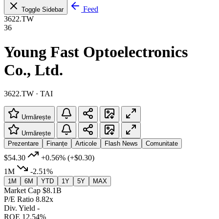
Feed
Toggle Sidebar
3622.TW
36
Young Fast Optoelectronics
Co., Ltd.
3622.TW · TAI
Urmărește
Urmărește
Prezentare
Finanțe
Articole
Flash News
Comunitate
$54.30
+0.56%
(+$0.30)
1M
-2.51%
1M
6M
YTD
1Y
5Y
MAX
Market Cap
$8.1B
P/E Ratio
8.82x
Div. Yield
-
ROE
12.54%