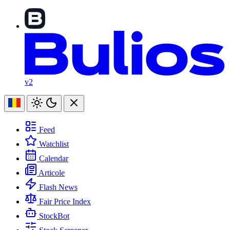
v2
Feed
Watchlist
Calendar
Articole
Flash News
Fair Price Index
StockBot