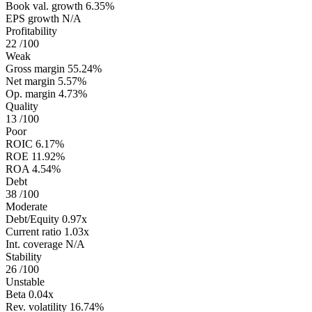
Book val. growth
6.35%
EPS growth
N/A
Profitability
22
/100
Weak
Gross margin
55.24%
Net margin
5.57%
Op. margin
4.73%
Quality
13
/100
Poor
ROIC
6.17%
ROE
11.92%
ROA
4.54%
Debt
38
/100
Moderate
Debt/Equity
0.97x
Current ratio
1.03x
Int. coverage
N/A
Stability
26
/100
Unstable
Beta
0.04x
Rev. volatility
16.74%