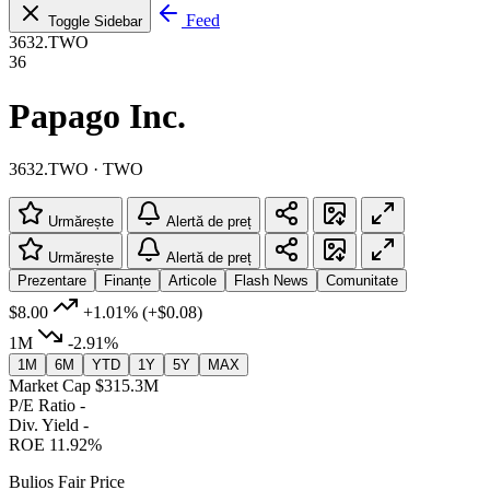
Feed
Toggle Sidebar
3632.TWO
36
Papago Inc.
3632.TWO · TWO
Urmărește
Alertă de preț
Urmărește
Alertă de preț
Prezentare
Finanțe
Articole
Flash News
Comunitate
$8.00
+1.01%
(+$0.08)
1M
-2.91%
1M
6M
YTD
1Y
5Y
MAX
Market Cap
$315.3M
P/E Ratio
-
Div. Yield
-
ROE
11.92%
Bulios Fair Price