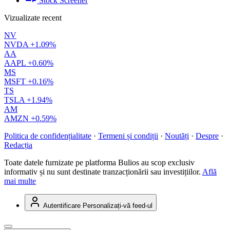
Stock Screener
Vizualizate recent
NV
NVDA
+1.09%
AA
AAPL
+0.60%
MS
MSFT
+0.16%
TS
TSLA
+1.94%
AM
AMZN
+0.59%
Politica de confidențialitate
·
Termeni și condiții
·
Noutăți
·
Despre
·
Redacția
Toate datele furnizate pe platforma Bulios au scop exclusiv
informativ și nu sunt destinate tranzacționării sau investițiilor.
Află
mai multe
Autentificare
Personalizați-vă feed-ul