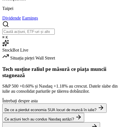
Taipei
Dividende
Earnings
⌘
K
StockBot
Live
Situația pieței
Wall Street
Tech susține raliul pe măsură ce piața muncii
stagnează
S&P 500
+0.60%
și Nasdaq
+1.18%
au crescut. Datele slabe din
iulie au consolidat pariurile pe tăierea dobânzilor.
Întrebați despre asta
De ce a pierdut economia SUA locuri de muncă în iulie?
Ce acțiuni tech au condus Nasdaq astăzi?