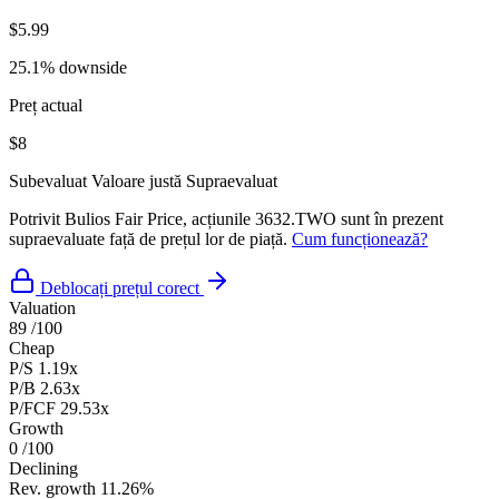
$5.99
25.1% downside
Preț actual
$8
Subevaluat
Valoare justă
Supraevaluat
Potrivit Bulios Fair Price, acțiunile 3632.TWO sunt în prezent
supraevaluate față de prețul lor de piață.
Cum funcționează?
Deblocați prețul corect
Valuation
89
/100
Cheap
P/S
1.19x
P/B
2.63x
P/FCF
29.53x
Growth
0
/100
Declining
Rev. growth
11.26%