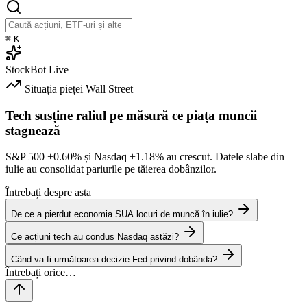
⌘
K
StockBot
Live
Situația pieței
Wall Street
Tech susține raliul pe măsură ce piața muncii
stagnează
S&P 500
+0.60%
și Nasdaq
+1.18%
au crescut. Datele slabe din
iulie au consolidat pariurile pe tăierea dobânzilor.
Întrebați despre asta
De ce a pierdut economia SUA locuri de muncă în iulie?
Ce acțiuni tech au condus Nasdaq astăzi?
Când va fi următoarea decizie Fed privind dobânda?