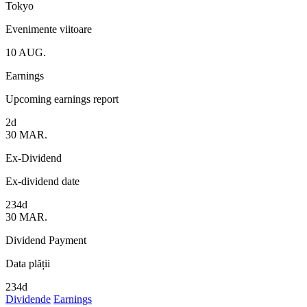
Tokyo
Evenimente viitoare
10
AUG.
Earnings
Upcoming earnings report
2d
30
MAR.
Ex-Dividend
Ex-dividend date
234d
30
MAR.
Dividend Payment
Data plății
234d
Dividende
Earnings