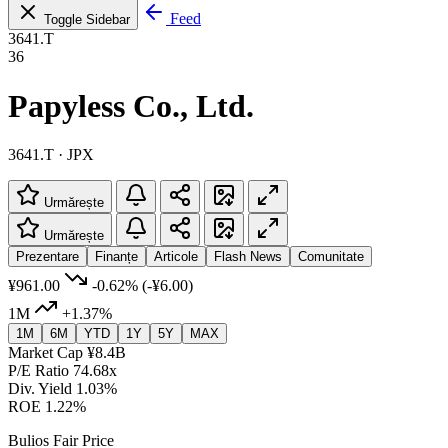
Feed
Toggle Sidebar
3641.T
36
Papyless Co., Ltd.
3641.T · JPX
Urmărește
Urmărește
Prezentare
Finanțe
Articole
Flash News
Comunitate
¥961.00
-0.62%
(-¥6.00)
1M
+1.37%
1M
6M
YTD
1Y
5Y
MAX
Market Cap
¥8.4B
P/E Ratio
74.68x
Div. Yield
1.03%
ROE
1.22%
Bulios Fair Price