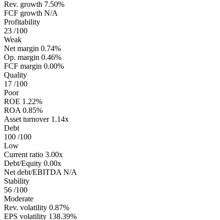
Rev. growth
7.50%
FCF growth
N/A
Profitability
23
/100
Weak
Net margin
0.74%
Op. margin
0.46%
FCF margin
0.00%
Quality
17
/100
Poor
ROE
1.22%
ROA
0.85%
Asset turnover
1.14x
Debt
100
/100
Low
Current ratio
3.00x
Debt/Equity
0.00x
Net debt/EBITDA
N/A
Stability
56
/100
Moderate
Rev. volatility
0.87%
EPS volatility
138.39%