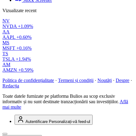
Stock Screener
Vizualizate recent
NV
NVDA
+1.09%
AA
AAPL
+0.60%
MS
MSFT
+0.16%
TS
TSLA
+1.94%
AM
AMZN
+0.59%
Politica de confidențialitate
·
Termeni și condiții
·
Noutăți
·
Despre
·
Redacția
Toate datele furnizate pe platforma Bulios au scop exclusiv
informativ și nu sunt destinate tranzacționării sau investițiilor.
Află
mai multe
Autentificare
Personalizați-vă feed-ul