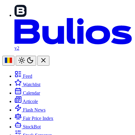
v2
Feed
Watchlist
Calendar
Articole
Flash News
Fair Price Index
StockBot