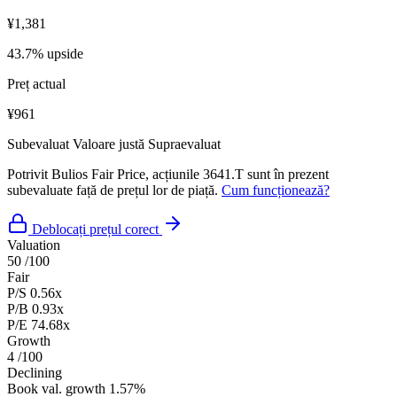
¥1,381
43.7% upside
Preț actual
¥961
Subevaluat
Valoare justă
Supraevaluat
Potrivit Bulios Fair Price, acțiunile 3641.T sunt în prezent
subevaluate față de prețul lor de piață.
Cum funcționează?
Deblocați prețul corect
Valuation
50
/100
Fair
P/S
0.56x
P/B
0.93x
P/E
74.68x
Growth
4
/100
Declining
Book val. growth
1.57%