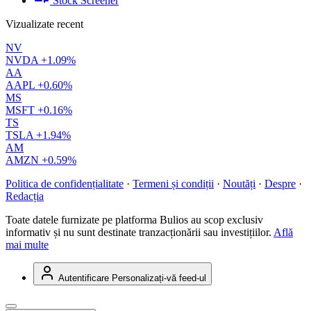
Stock Screener
Vizualizate recent
NV
NVDA
+1.09%
AA
AAPL
+0.60%
MS
MSFT
+0.16%
TS
TSLA
+1.94%
AM
AMZN
+0.59%
Politica de confidențialitate
·
Termeni și condiții
·
Noutăți
·
Despre
·
Redacția
Toate datele furnizate pe platforma Bulios au scop exclusiv
informativ și nu sunt destinate tranzacționării sau investițiilor.
Află
mai multe
Autentificare
Personalizați-vă feed-ul