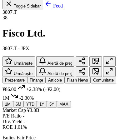
Feed
Toggle Sidebar
3807.T
38
Fisco Ltd.
3807.T · JPX
Urmărește
Alertă de preț
Urmărește
Alertă de preț
Prezentare
Finanțe
Articole
Flash News
Comunitate
¥86.00
+2.38%
(+¥2.00)
1M
-2.30%
1M
6M
YTD
1Y
5Y
MAX
Market Cap
¥3.8B
P/E Ratio
-
Div. Yield
-
ROE
1.01%
Bulios Fair Price