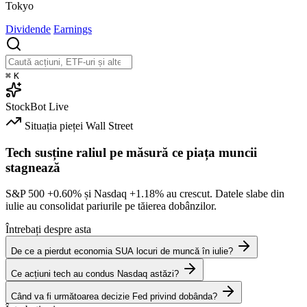
Tokyo
Dividende
Earnings
⌘
K
StockBot
Live
Situația pieței
Wall Street
Tech susține raliul pe măsură ce piața muncii
stagnează
S&P 500
+0.60%
și Nasdaq
+1.18%
au crescut. Datele slabe din
iulie au consolidat pariurile pe tăierea dobânzilor.
Întrebați despre asta
De ce a pierdut economia SUA locuri de muncă în iulie?
Ce acțiuni tech au condus Nasdaq astăzi?
Când va fi următoarea decizie Fed privind dobânda?