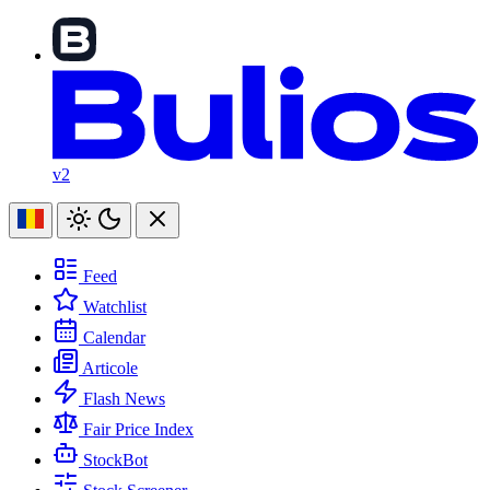
v2
Feed
Watchlist
Calendar
Articole
Flash News
Fair Price Index
StockBot