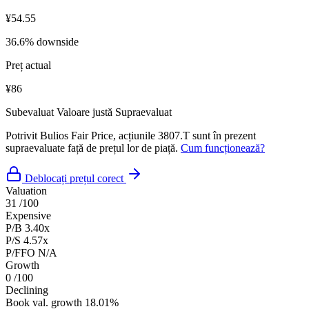
¥54.55
36.6% downside
Preț actual
¥86
Subevaluat
Valoare justă
Supraevaluat
Potrivit Bulios Fair Price, acțiunile 3807.T sunt în prezent
supraevaluate față de prețul lor de piață.
Cum funcționează?
Deblocați prețul corect
Valuation
31
/100
Expensive
P/B
3.40x
P/S
4.57x
P/FFO
N/A
Growth
0
/100
Declining
Book val. growth
18.01%