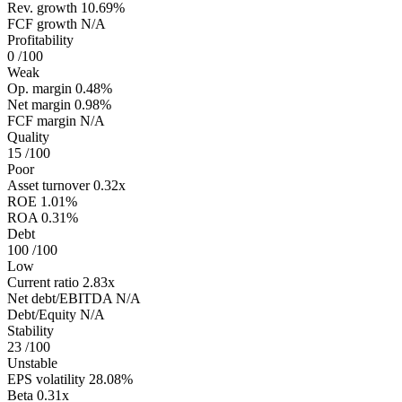
Rev. growth
10.69%
FCF growth
N/A
Profitability
0
/100
Weak
Op. margin
0.48%
Net margin
0.98%
FCF margin
N/A
Quality
15
/100
Poor
Asset turnover
0.32x
ROE
1.01%
ROA
0.31%
Debt
100
/100
Low
Current ratio
2.83x
Net debt/EBITDA
N/A
Debt/Equity
N/A
Stability
23
/100
Unstable
EPS volatility
28.08%
Beta
0.31x