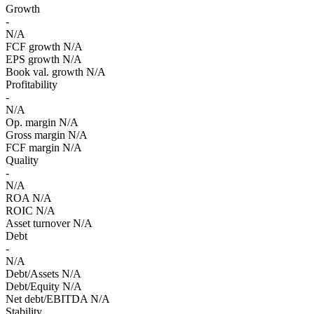
Growth
-
N/A
FCF growth
N/A
EPS growth
N/A
Book val. growth
N/A
Profitability
-
N/A
Op. margin
N/A
Gross margin
N/A
FCF margin
N/A
Quality
-
N/A
ROA
N/A
ROIC
N/A
Asset turnover
N/A
Debt
-
N/A
Debt/Assets
N/A
Debt/Equity
N/A
Net debt/EBITDA
N/A
Stability