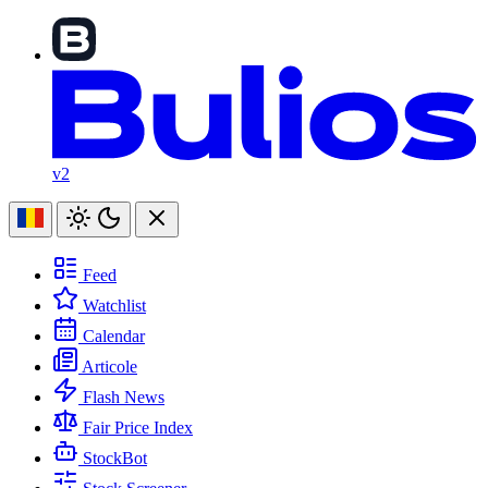
v2
Feed
Watchlist
Calendar
Articole
Flash News
Fair Price Index
StockBot