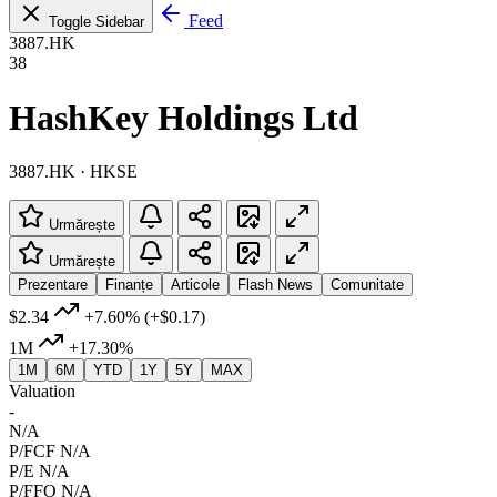
Feed
Toggle Sidebar
3887.HK
38
HashKey Holdings Ltd
3887.HK · HKSE
Urmărește
Urmărește
Prezentare
Finanțe
Articole
Flash News
Comunitate
$2.34
+7.60%
(+$0.17)
1M
+17.30%
1M
6M
YTD
1Y
5Y
MAX
Valuation
-
N/A
P/FCF
N/A
P/E
N/A
P/FFO
N/A