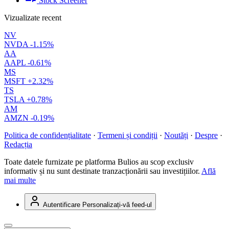
Stock Screener
Vizualizate recent
NV
NVDA
-1.15%
AA
AAPL
-0.61%
MS
MSFT
+2.32%
TS
TSLA
+0.78%
AM
AMZN
-0.19%
Politica de confidențialitate
·
Termeni și condiții
·
Noutăți
·
Despre
·
Redacția
Toate datele furnizate pe platforma Bulios au scop exclusiv
informativ și nu sunt destinate tranzacționării sau investițiilor.
Află
mai multe
Autentificare
Personalizați-vă feed-ul