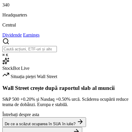
340
Headquarters
Central
Dividende
Earnings
⌘
K
StockBot
Live
Situația pieței
Wall Street
Wall Street crește după raportul slab al muncii
S&P 500
+0.20%
și Nasdaq
+0.50%
urcă. Scăderea ocupării reduce
teama de dobânzi. Europa e stabilă.
Întrebați despre asta
De ce a scăzut ocuparea în SUA în iulie?