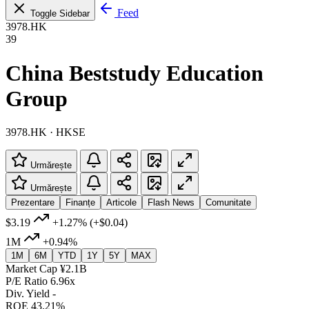
Feed
Toggle Sidebar
3978.HK
39
China Beststudy Education
Group
3978.HK · HKSE
Urmărește
Urmărește
Prezentare
Finanțe
Articole
Flash News
Comunitate
$3.19
+1.27%
(+$0.04)
1M
+0.94%
1M
6M
YTD
1Y
5Y
MAX
Market Cap
¥2.1B
P/E Ratio
6.96x
Div. Yield
-
ROE
43.21%