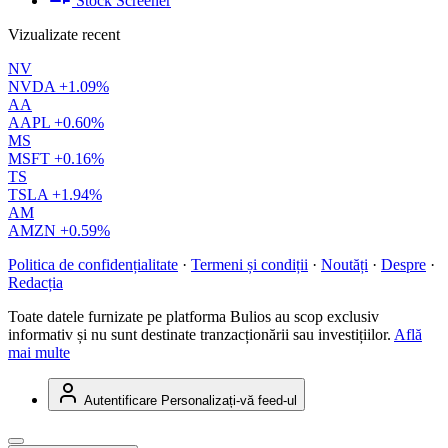
Stock Screener
Vizualizate recent
NV
NVDA
+1.09%
AA
AAPL
+0.60%
MS
MSFT
+0.16%
TS
TSLA
+1.94%
AM
AMZN
+0.59%
Politica de confidențialitate
·
Termeni și condiții
·
Noutăți
·
Despre
·
Redacția
Toate datele furnizate pe platforma Bulios au scop exclusiv
informativ și nu sunt destinate tranzacționării sau investițiilor.
Află
mai multe
Autentificare
Personalizați-vă feed-ul