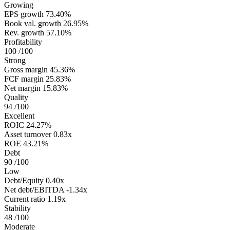
Growing
EPS growth
73.40%
Book val. growth
26.95%
Rev. growth
57.10%
Profitability
100
/100
Strong
Gross margin
45.36%
FCF margin
25.83%
Net margin
15.83%
Quality
94
/100
Excellent
ROIC
24.27%
Asset turnover
0.83x
ROE
43.21%
Debt
90
/100
Low
Debt/Equity
0.40x
Net debt/EBITDA
-1.34x
Current ratio
1.19x
Stability
48
/100
Moderate