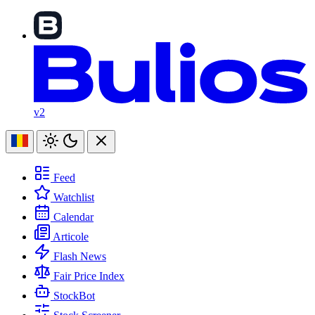
v2
Feed
Watchlist
Calendar
Articole
Flash News
Fair Price Index
StockBot