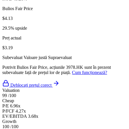
Bulios Fair Price
$4.13
29.5% upside
Preț actual
$3.19
Subevaluat
Valoare justă
Supraevaluat
Potrivit Bulios Fair Price, acțiunile 3978.HK sunt în prezent
subevaluate față de prețul lor de piață.
Cum funcționează?
Deblocați prețul corect
Valuation
99
/100
Cheap
P/E
6.96x
P/FCF
4.27x
EV/EBITDA
3.68x
Growth
100
/100