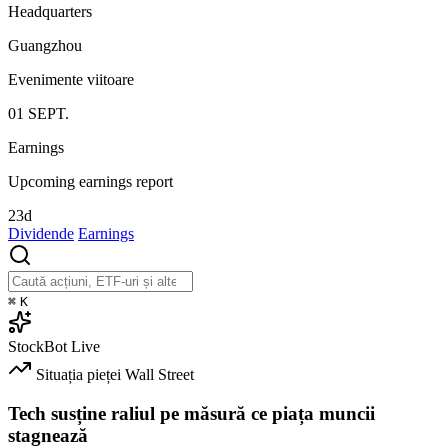
Headquarters
Guangzhou
Evenimente viitoare
01
SEPT.
Earnings
Upcoming earnings report
23d
Dividende
Earnings
⌘
K
StockBot
Live
Situația pieței
Wall Street
Tech susține raliul pe măsură ce piața muncii
stagnează