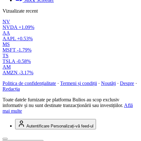
Stock Screener
Vizualizate recent
NV
NVDA
+1.09%
AA
AAPL
+0.53%
MS
MSFT
-1.79%
TS
TSLA
-0.58%
AM
AMZN
-3.17%
Politica de confidențialitate
·
Termeni și condiții
·
Noutăți
·
Despre
·
Redacția
Toate datele furnizate pe platforma Bulios au scop exclusiv
informativ și nu sunt destinate tranzacționării sau investițiilor.
Află
mai multe
Autentificare
Personalizați-vă feed-ul