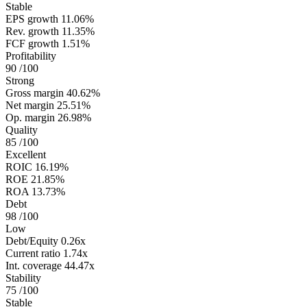
Stable
EPS growth
11.06%
Rev. growth
11.35%
FCF growth
1.51%
Profitability
90
/100
Strong
Gross margin
40.62%
Net margin
25.51%
Op. margin
26.98%
Quality
85
/100
Excellent
ROIC
16.19%
ROE
21.85%
ROA
13.73%
Debt
98
/100
Low
Debt/Equity
0.26x
Current ratio
1.74x
Int. coverage
44.47x
Stability
75
/100
Stable