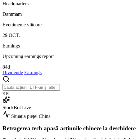
Headquarters
Dammam
Evenimente viitoare
29
OCT.
Earnings
Upcoming earnings report
84d
Dividende
Earnings
⌘
K
StockBot
Live
Situația pieței
China
Retragerea tech apasă acțiunile chineze la deschidere