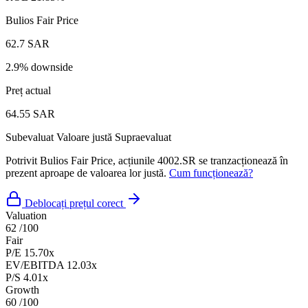
Bulios Fair Price
62.7 SAR
2.9% downside
Preț actual
64.55 SAR
Subevaluat
Valoare justă
Supraevaluat
Potrivit Bulios Fair Price, acțiunile 4002.SR se tranzacționează în
prezent aproape de valoarea lor justă.
Cum funcționează?
Deblocați prețul corect
Valuation
62
/100
Fair
P/E
15.70x
EV/EBITDA
12.03x
P/S
4.01x
Growth
60
/100