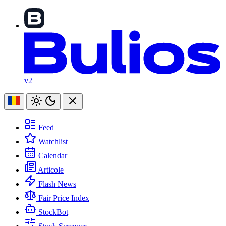
v2
Feed
Watchlist
Calendar
Articole
Flash News
Fair Price Index
StockBot