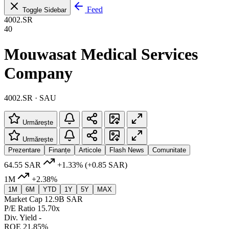
Feed
Toggle Sidebar
4002.SR
40
Mouwasat Medical Services
Company
4002.SR · SAU
Urmărește
Urmărește
Prezentare
Finanțe
Articole
Flash News
Comunitate
64.55 SAR
+1.33%
(+0.85 SAR)
1M
+2.38%
1M
6M
YTD
1Y
5Y
MAX
Market Cap
12.9B SAR
P/E Ratio
15.70x
Div. Yield
-
ROE
21.85%