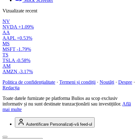
Stock Screener
Vizualizate recent
NV
NVDA
+1.09%
AA
AAPL
+0.53%
MS
MSFT
-1.79%
TS
TSLA
-0.58%
AM
AMZN
-3.17%
Politica de confidențialitate
·
Termeni și condiții
·
Noutăți
·
Despre
·
Redacția
Toate datele furnizate pe platforma Bulios au scop exclusiv
informativ și nu sunt destinate tranzacționării sau investițiilor.
Află
mai multe
Autentificare
Personalizați-vă feed-ul