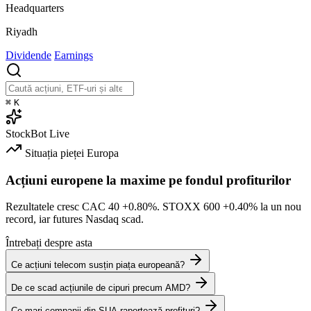
Headquarters
Riyadh
Dividende
Earnings
⌘
K
StockBot
Live
Situația pieței
Europa
Acțiuni europene la maxime pe fondul profiturilor
Rezultatele cresc CAC 40
+0.80%
. STOXX 600
+0.40%
la un nou
record, iar futures Nasdaq scad.
Întrebați despre asta
Ce acțiuni telecom susțin piața europeană?
De ce scad acțiunile de cipuri precum AMD?
Ce mari companii din SUA raportează profituri?