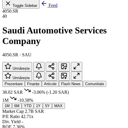
Feed
Toggle Sidebar
4050.SR
40
Saudi Automotive Services
Company
4050.SR · SAU
Urmărește
Urmărește
Prezentare
Finanțe
Articole
Flash News
Comunitate
38.02 SAR
-3.06%
(-1.20 SAR)
1M
-10.58%
1M
6M
YTD
1Y
5Y
MAX
Market Cap
2.7B SAR
P/E Ratio
42.71x
Div. Yield
-
ROE
7.36%