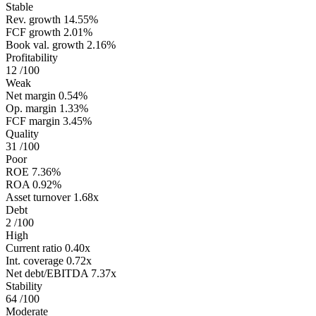
Stable
Rev. growth
14.55%
FCF growth
2.01%
Book val. growth
2.16%
Profitability
12
/100
Weak
Net margin
0.54%
Op. margin
1.33%
FCF margin
3.45%
Quality
31
/100
Poor
ROE
7.36%
ROA
0.92%
Asset turnover
1.68x
Debt
2
/100
High
Current ratio
0.40x
Int. coverage
0.72x
Net debt/EBITDA
7.37x
Stability
64
/100
Moderate