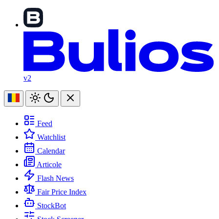
v2
Feed
Watchlist
Calendar
Articole
Flash News
Fair Price Index
StockBot