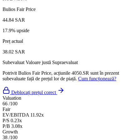
Bulios Fair Price
44.84 SAR
17.9% upside
Preț actual
38.02 SAR
Subevaluat
Valoare justă
Supraevaluat
Potrivit Bulios Fair Price, acțiunile 4050.SR sunt în prezent
subevaluate față de prețul lor de piață.
Cum funcționează?
Deblocați prețul corect
Valuation
66
/100
Fair
EV/EBITDA
11.92x
P/S
0.23x
P/B
3.08x
Growth
38
/100