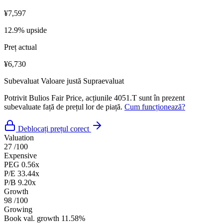
¥7,597
12.9% upside
Preț actual
¥6,730
Subevaluat
Valoare justă
Supraevaluat
Potrivit Bulios Fair Price, acțiunile 4051.T sunt în prezent
subevaluate față de prețul lor de piață.
Cum funcționează?
Deblocați prețul corect
Valuation
27
/100
Expensive
PEG
0.56x
P/E
33.44x
P/B
9.20x
Growth
98
/100
Growing
Book val. growth
11.58%