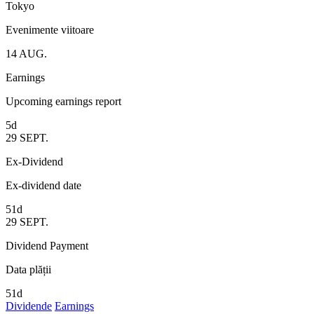
Tokyo
Evenimente viitoare
14
AUG.
Earnings
Upcoming earnings report
5d
29
SEPT.
Ex-Dividend
Ex-dividend date
51d
29
SEPT.
Dividend Payment
Data plății
51d
Dividende
Earnings