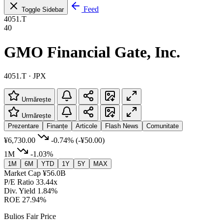
Feed
Toggle Sidebar
4051.T
40
GMO Financial Gate, Inc.
4051.T · JPX
Urmărește
Urmărește
Prezentare
Finanțe
Articole
Flash News
Comunitate
¥6,730.00
-0.74%
(-¥50.00)
1M
-1.03%
1M
6M
YTD
1Y
5Y
MAX
Market Cap
¥56.0B
P/E Ratio
33.44x
Div. Yield
1.84%
ROE
27.94%
Bulios Fair Price