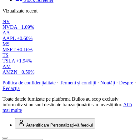
Stock Screener
Vizualizate recent
NV
NVDA
+1.09%
AA
AAPL
+0.60%
MS
MSFT
+0.16%
TS
TSLA
+1.94%
AM
AMZN
+0.59%
Politica de confidențialitate
·
Termeni și condiții
·
Noutăți
·
Despre
·
Redacția
Toate datele furnizate pe platforma Bulios au scop exclusiv
informativ și nu sunt destinate tranzacționării sau investițiilor.
Află
mai multe
Autentificare
Personalizați-vă feed-ul