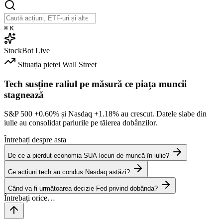
⌘
K
StockBot
Live
Situația pieței
Wall Street
Tech susține raliul pe măsură ce piața muncii
stagnează
S&P 500
+0.60%
și Nasdaq
+1.18%
au crescut. Datele slabe din
iulie au consolidat pariurile pe tăierea dobânzilor.
Întrebați despre asta
De ce a pierdut economia SUA locuri de muncă în iulie?
Ce acțiuni tech au condus Nasdaq astăzi?
Când va fi următoarea decizie Fed privind dobânda?