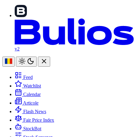
v2
Feed
Watchlist
Calendar
Articole
Flash News
Fair Price Index
StockBot