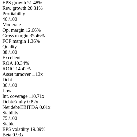
EPS growth
51.48%
Rev. growth
20.31%
Profitability
46
/100
Moderate
Op. margin
12.66%
Gross margin
35.46%
FCF margin
1.36%
Quality
88
/100
Excellent
ROA
10.34%
ROIC
14.42%
Asset turnover
1.13x
Debt
86
/100
Low
Int. coverage
110.71x
Debt/Equity
0.82x
Net debt/EBITDA
0.01x
Stability
75
/100
Stable
EPS volatility
19.89%
Beta
0.93x