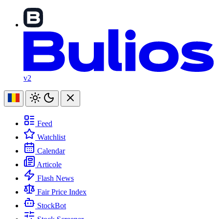
v2
Feed
Watchlist
Calendar
Articole
Flash News
Fair Price Index
StockBot