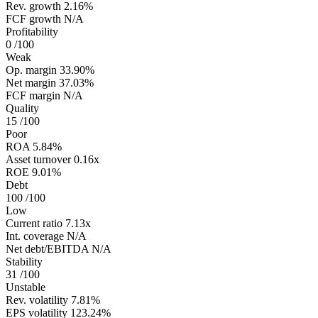
Rev. growth
2.16%
FCF growth
N/A
Profitability
0
/100
Weak
Op. margin
33.90%
Net margin
37.03%
FCF margin
N/A
Quality
15
/100
Poor
ROA
5.84%
Asset turnover
0.16x
ROE
9.01%
Debt
100
/100
Low
Current ratio
7.13x
Int. coverage
N/A
Net debt/EBITDA
N/A
Stability
31
/100
Unstable
Rev. volatility
7.81%
EPS volatility
123.24%