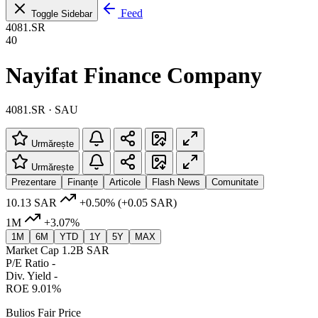
Feed
Toggle Sidebar
4081.SR
40
Nayifat Finance Company
4081.SR · SAU
Urmărește
Urmărește
Prezentare
Finanțe
Articole
Flash News
Comunitate
10.13 SAR
+0.50%
(+0.05 SAR)
1M
+3.07%
1M
6M
YTD
1Y
5Y
MAX
Market Cap
1.2B SAR
P/E Ratio
-
Div. Yield
-
ROE
9.01%
Bulios Fair Price