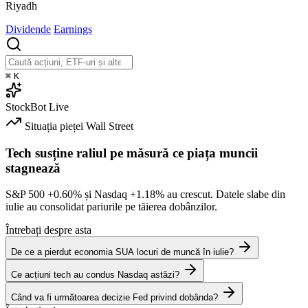
Riyadh
Dividende
Earnings
⌘
K
StockBot
Live
Situația pieței
Wall Street
Tech susține raliul pe măsură ce piața muncii
stagnează
S&P 500
+0.60%
și Nasdaq
+1.18%
au crescut. Datele slabe din
iulie au consolidat pariurile pe tăierea dobânzilor.
Întrebați despre asta
De ce a pierdut economia SUA locuri de muncă în iulie?
Ce acțiuni tech au condus Nasdaq astăzi?
Când va fi următoarea decizie Fed privind dobânda?