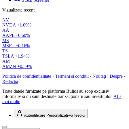
Stock Screener
Vizualizate recent
NV
NVDA
+1.09%
AA
AAPL
+0.60%
MS
MSFT
+0.16%
TS
TSLA
+1.94%
AM
AMZN
+0.59%
Politica de confidențialitate
·
Termeni și condiții
·
Noutăți
·
Despre
·
Redacția
Toate datele furnizate pe platforma Bulios au scop exclusiv
informativ și nu sunt destinate tranzacționării sau investițiilor.
Află
mai multe
Autentificare
Personalizați-vă feed-ul