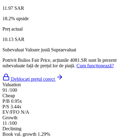
11.97 SAR
18.2% upside
Preț actual
10.13 SAR
Subevaluat
Valoare justă
Supraevaluat
Potrivit Bulios Fair Price, acțiunile 4081.SR sunt în prezent
subevaluate față de prețul lor de piață.
Cum funcționează?
Deblocați prețul corect
Valuation
91
/100
Cheap
P/B
0.95x
P/S
3.44x
EV/FFO
N/A
Growth
11
/100
Declining
Book val. growth
1.29%