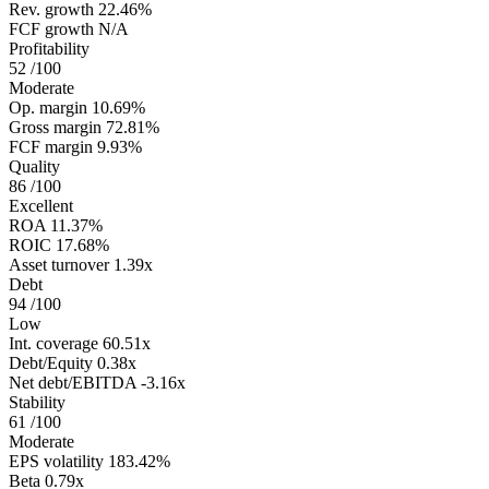
Rev. growth
22.46%
FCF growth
N/A
Profitability
52
/100
Moderate
Op. margin
10.69%
Gross margin
72.81%
FCF margin
9.93%
Quality
86
/100
Excellent
ROA
11.37%
ROIC
17.68%
Asset turnover
1.39x
Debt
94
/100
Low
Int. coverage
60.51x
Debt/Equity
0.38x
Net debt/EBITDA
-3.16x
Stability
61
/100
Moderate
EPS volatility
183.42%
Beta
0.79x