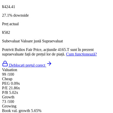
¥424.41
27.1% downside
Preț actual
¥582
Subevaluat
Valoare justă
Supraevaluat
Potrivit Bulios Fair Price, acțiunile 4165.T sunt în prezent
supraevaluate față de prețul lor de piață.
Cum funcționează?
Deblocați prețul corect
Valuation
99
/100
Cheap
PEG
0.09x
P/E
21.86x
P/B
5.02x
Growth
73
/100
Growing
Book val. growth
5.65%