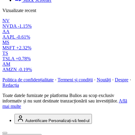
Stock Screener
Vizualizate recent
NV
NVDA
-1.15%
AA
AAPL
-0.61%
MS
MSFT
+2.32%
TS
TSLA
+0.78%
AM
AMZN
-0.19%
Politica de confidențialitate
·
Termeni și condiții
·
Noutăți
·
Despre
·
Redacția
Toate datele furnizate pe platforma Bulios au scop exclusiv
informativ și nu sunt destinate tranzacționării sau investițiilor.
Află
mai multe
Autentificare
Personalizați-vă feed-ul