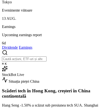
Tokyo
Evenimente viitoare
13
AUG.
Earnings
Upcoming earnings report
6d
Dividende
Earnings
⌘
K
StockBot
Live
Situația pieței
China
Scăderi tech în Hong Kong, creșteri în China
continentală
Hang Seng
-1.50%
a scăzut sub presiunea tech SUA. Shanghai