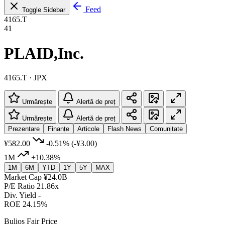
Feed
Toggle Sidebar
4165.T
41
PLAID,Inc.
4165.T · JPX
Urmărește
Alertă de preț
Urmărește
Alertă de preț
Prezentare
Finanțe
Articole
Flash News
Comunitate
¥582.00
-0.51%
(-¥3.00)
1M
+10.38%
1M
6M
YTD
1Y
5Y
MAX
Market Cap
¥24.0B
P/E Ratio
21.86x
Div. Yield
-
ROE
24.15%
Bulios Fair Price