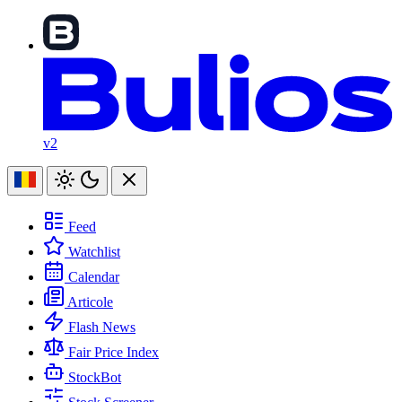
v2
Feed
Watchlist
Calendar
Articole
Flash News
Fair Price Index
StockBot