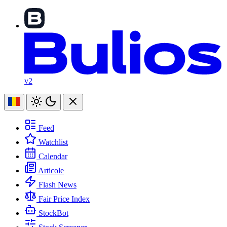
v2
Feed
Watchlist
Calendar
Articole
Flash News
Fair Price Index
StockBot