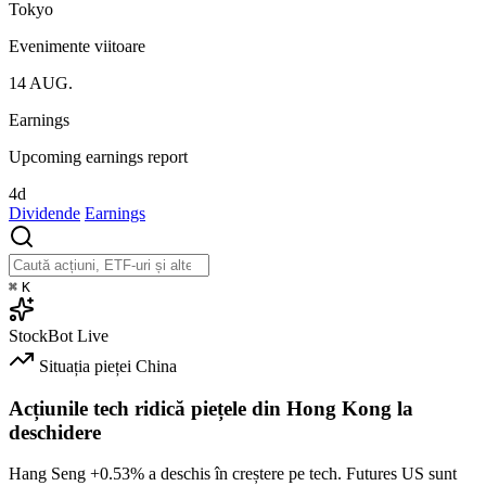
Tokyo
Evenimente viitoare
14
AUG.
Earnings
Upcoming earnings report
4d
Dividende
Earnings
⌘
K
StockBot
Live
Situația pieței
China
Acțiunile tech ridică piețele din Hong Kong la
deschidere
Hang Seng
+0.53%
a deschis în creștere pe tech. Futures US sunt