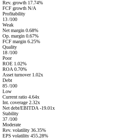
Rev. growth
17.74%
FCF growth
N/A
Profitability
13
/100
Weak
Net margin
0.68%
Op. margin
0.67%
FCF margin
6.25%
Quality
18
/100
Poor
ROE
1.02%
ROA
0.70%
Asset turnover
1.02x
Debt
85
/100
Low
Current ratio
4.64x
Int. coverage
2.32x
Net debt/EBITDA
-19.01x
Stability
37
/100
Moderate
Rev. volatility
36.35%
EPS volatility
455.28%