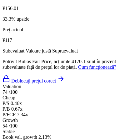
¥156.01
33.3% upside
Preț actual
¥117
Subevaluat
Valoare justă
Supraevaluat
Potrivit Bulios Fair Price, acțiunile 4170.T sunt în prezent
subevaluate față de prețul lor de piață.
Cum funcționează?
Deblocați prețul corect
Valuation
74
/100
Cheap
P/S
0.46x
P/B
0.67x
P/FCF
7.34x
Growth
54
/100
Stable
Book val. growth
2.13%