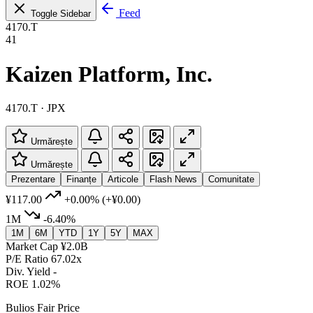
Feed
Toggle Sidebar
4170.T
41
Kaizen Platform, Inc.
4170.T · JPX
Urmărește
Urmărește
Prezentare
Finanțe
Articole
Flash News
Comunitate
¥117.00
+0.00%
(+¥0.00)
1M
-6.40%
1M
6M
YTD
1Y
5Y
MAX
Market Cap
¥2.0B
P/E Ratio
67.02x
Div. Yield
-
ROE
1.02%
Bulios Fair Price