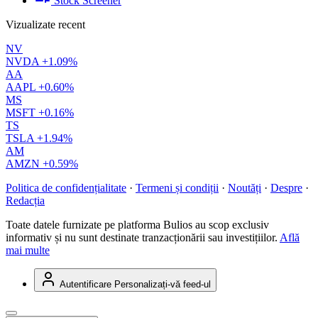
Stock Screener
Vizualizate recent
NV
NVDA
+1.09%
AA
AAPL
+0.60%
MS
MSFT
+0.16%
TS
TSLA
+1.94%
AM
AMZN
+0.59%
Politica de confidențialitate
·
Termeni și condiții
·
Noutăți
·
Despre
·
Redacția
Toate datele furnizate pe platforma Bulios au scop exclusiv
informativ și nu sunt destinate tranzacționării sau investițiilor.
Află
mai multe
Autentificare
Personalizați-vă feed-ul