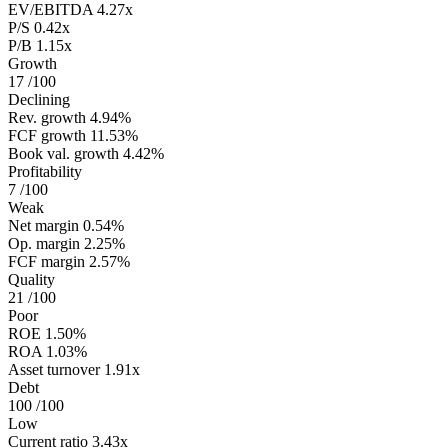
EV/EBITDA
4.27x
P/S
0.42x
P/B
1.15x
Growth
17
/100
Declining
Rev. growth
4.94%
FCF growth
11.53%
Book val. growth
4.42%
Profitability
7
/100
Weak
Net margin
0.54%
Op. margin
2.25%
FCF margin
2.57%
Quality
21
/100
Poor
ROE
1.50%
ROA
1.03%
Asset turnover
1.91x
Debt
100
/100
Low
Current ratio
3.43x