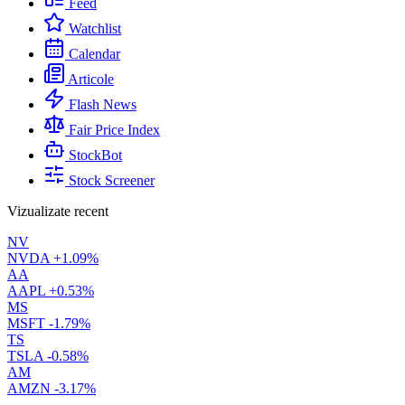
Feed
Watchlist
Calendar
Articole
Flash News
Fair Price Index
StockBot
Stock Screener
Vizualizate recent
NV
NVDA
+1.09%
AA
AAPL
+0.53%
MS
MSFT
-1.79%
TS
TSLA
-0.58%
AM
AMZN
-3.17%