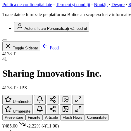
Politica de confidențialitate
·
Termeni și condiții
·
Noutăți
·
Despre
·
R
Toate datele furnizate pe platforma Bulios au scop exclusiv informativ ș
Autentificare
Personalizați-vă feed-ul
Feed
Toggle Sidebar
4178.T
41
Sharing Innovations Inc.
4178.T · JPX
Urmărește
Urmărește
Prezentare
Finanțe
Articole
Flash News
Comunitate
¥485.00
-2.22%
(-¥11.00)