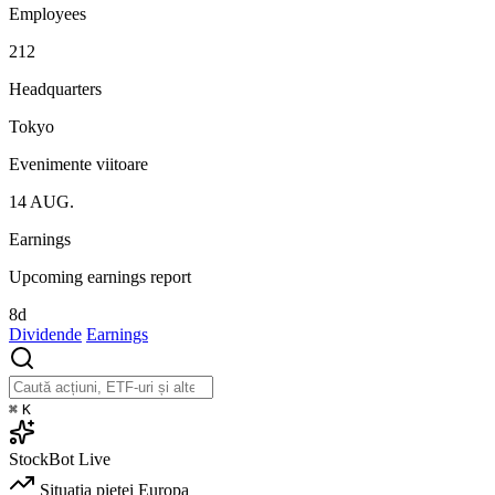
Employees
212
Headquarters
Tokyo
Evenimente viitoare
14
AUG.
Earnings
Upcoming earnings report
8d
Dividende
Earnings
⌘
K
StockBot
Live
Situația pieței
Europa