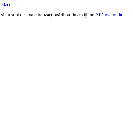
edacția
i nu sunt destinate tranzacționării sau investițiilor.
Află mai multe