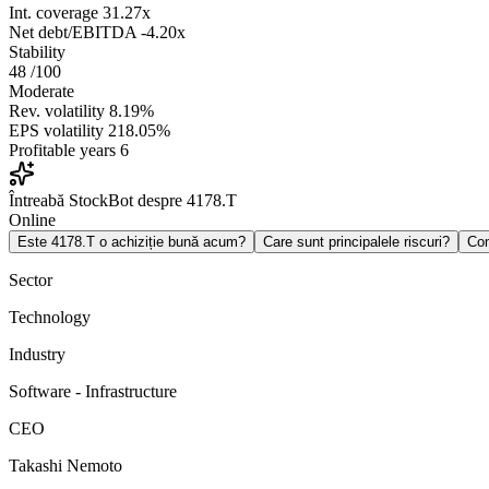
Int. coverage
31.27x
Net debt/EBITDA
-4.20x
Stability
48
/100
Moderate
Rev. volatility
8.19%
EPS volatility
218.05%
Profitable years
6
Întreabă StockBot despre 4178.T
Online
Este 4178.T o achiziție bună acum?
Care sunt principalele riscuri?
Co
Sector
Technology
Industry
Software - Infrastructure
CEO
Takashi Nemoto