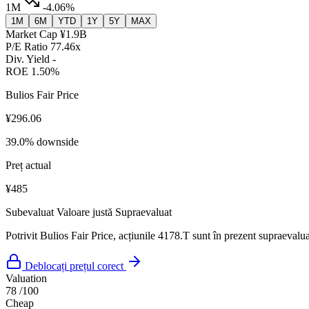
1M
-4.06%
1M
6M
YTD
1Y
5Y
MAX
Market Cap
¥1.9B
P/E Ratio
77.46x
Div. Yield
-
ROE
1.50%
Bulios Fair Price
¥296.06
39.0% downside
Preț actual
¥485
Subevaluat
Valoare justă
Supraevaluat
Potrivit Bulios Fair Price, acțiunile 4178.T sunt în prezent supraevalua
Deblocați prețul corect
Valuation
78
/100
Cheap