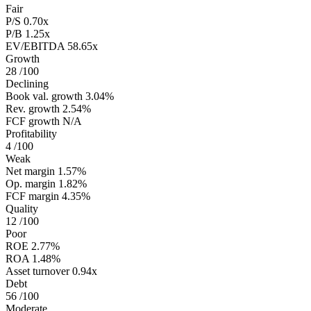
Fair
P/S
0.70x
P/B
1.25x
EV/EBITDA
58.65x
Growth
28
/100
Declining
Book val. growth
3.04%
Rev. growth
2.54%
FCF growth
N/A
Profitability
4
/100
Weak
Net margin
1.57%
Op. margin
1.82%
FCF margin
4.35%
Quality
12
/100
Poor
ROE
2.77%
ROA
1.48%
Asset turnover
0.94x
Debt
56
/100
Moderate