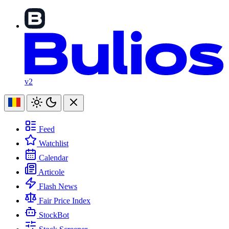
v2
Feed
Watchlist
Calendar
Articole
Flash News
Fair Price Index
StockBot