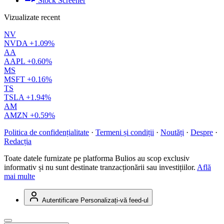
Stock Screener
Vizualizate recent
NV
NVDA
+1.09%
AA
AAPL
+0.60%
MS
MSFT
+0.16%
TS
TSLA
+1.94%
AM
AMZN
+0.59%
Politica de confidențialitate
·
Termeni și condiții
·
Noutăți
·
Despre
·
Redacția
Toate datele furnizate pe platforma Bulios au scop exclusiv
informativ și nu sunt destinate tranzacționării sau investițiilor.
Află
mai multe
Autentificare
Personalizați-vă feed-ul