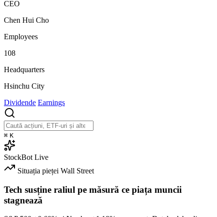
CEO
Chen Hui Cho
Employees
108
Headquarters
Hsinchu City
Dividende
Earnings
⌘
K
StockBot
Live
Situația pieței
Wall Street
Tech susține raliul pe măsură ce piața muncii
stagnează