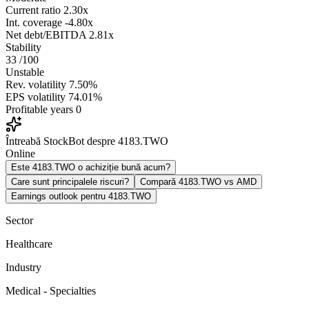
Current ratio
2.30x
Int. coverage
-4.80x
Net debt/EBITDA
2.81x
Stability
33
/100
Unstable
Rev. volatility
7.50%
EPS volatility
74.01%
Profitable years
0
Întreabă StockBot despre 4183.TWO
Online
Este 4183.TWO o achiziție bună acum?
Care sunt principalele riscuri?
Compară 4183.TWO vs AMD
Earnings outlook pentru 4183.TWO
Sector
Healthcare
Industry
Medical - Specialties