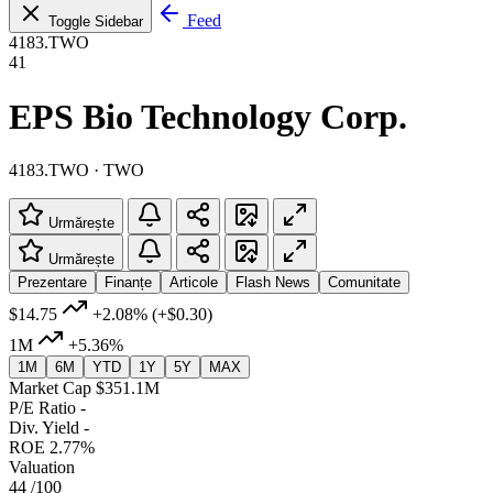
Feed
Toggle Sidebar
4183.TWO
41
EPS Bio Technology Corp.
4183.TWO · TWO
Urmărește
Urmărește
Prezentare
Finanțe
Articole
Flash News
Comunitate
$14.75
+2.08%
(+$0.30)
1M
+5.36%
1M
6M
YTD
1Y
5Y
MAX
Market Cap
$351.1M
P/E Ratio
-
Div. Yield
-
ROE
2.77%
Valuation
44
/100