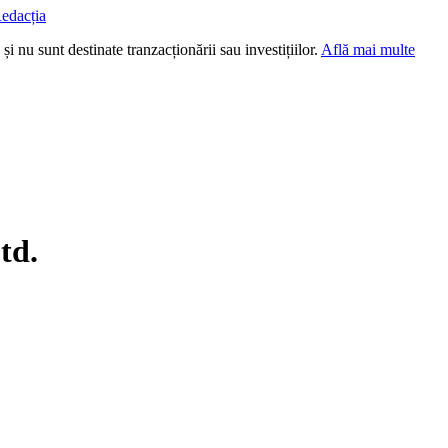
edacția
i nu sunt destinate tranzacționării sau investițiilor.
Află mai multe
td.