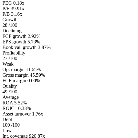
PEG
0.18x
P/E
39.91x
P/B
3.16x
Growth
28
/100
Declining
FCF growth
2.92%
EPS growth
5.73%
Book val. growth
3.87%
Profitability
27
/100
Weak
Op. margin
11.65%
Gross margin
45.59%
FCF margin
0.00%
Quality
49
/100
Average
ROA
5.52%
ROIC
10.38%
Asset turnover
1.76x
Debt
100
/100
Low
Int. coverage
920.87x