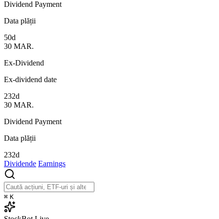
Dividend Payment
Data plății
50d
30
MAR.
Ex-Dividend
Ex-dividend date
232d
30
MAR.
Dividend Payment
Data plății
232d
Dividende
Earnings
⌘
K
StockBot
Live