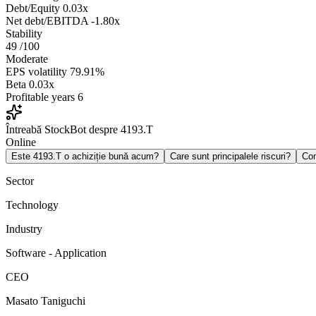
Debt/Equity
0.03x
Net debt/EBITDA
-1.80x
Stability
49
/100
Moderate
EPS volatility
79.91%
Beta
0.03x
Profitable years
6
Întreabă StockBot despre 4193.T
Online
Este 4193.T o achiziție bună acum?
Care sunt principalele riscuri?
Co
Sector
Technology
Industry
Software - Application
CEO
Masato Taniguchi