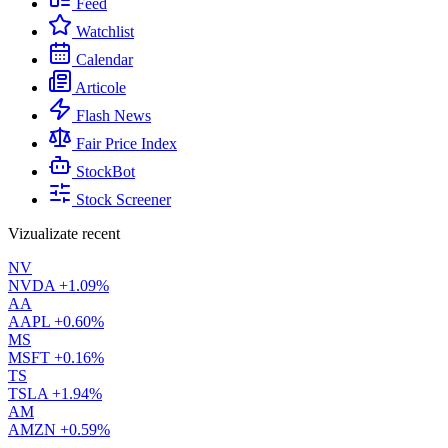
Feed
Watchlist
Calendar
Articole
Flash News
Fair Price Index
StockBot
Stock Screener
Vizualizate recent
NV
NVDA
+1.09%
AA
AAPL
+0.60%
MS
MSFT
+0.16%
TS
TSLA
+1.94%
AM
AMZN
+0.59%