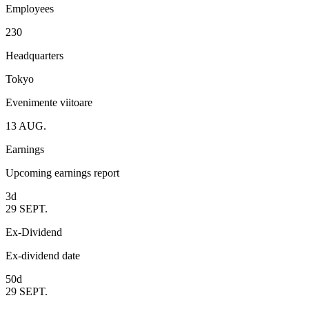
Employees
230
Headquarters
Tokyo
Evenimente viitoare
13
AUG.
Earnings
Upcoming earnings report
3d
29
SEPT.
Ex-Dividend
Ex-dividend date
50d
29
SEPT.