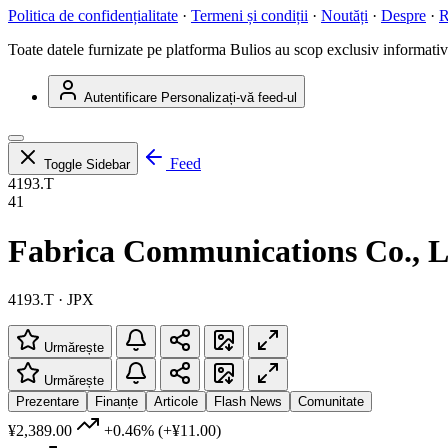
Politica de confidențialitate
·
Termeni și condiții
·
Noutăți
·
Despre
·
R
Toate datele furnizate pe platforma Bulios au scop exclusiv informativ ș
Autentificare
Personalizați-vă feed-ul
Feed
Toggle Sidebar
4193.T
41
Fabrica Communications Co., L
4193.T · JPX
Urmărește
Urmărește
Prezentare
Finanțe
Articole
Flash News
Comunitate
¥2,389.00
+0.46%
(+¥11.00)