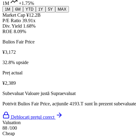
1M
+1.75%
1M
6M
YTD
1Y
5Y
MAX
Market Cap
¥12.2B
P/E Ratio
39.91x
Div. Yield
1.68%
ROE
8.09%
Bulios Fair Price
¥3,172
32.8% upside
Preț actual
¥2,389
Subevaluat
Valoare justă
Supraevaluat
Potrivit Bulios Fair Price, acțiunile 4193.T sunt în prezent subevaluate
Deblocați prețul corect
Valuation
88
/100
Cheap