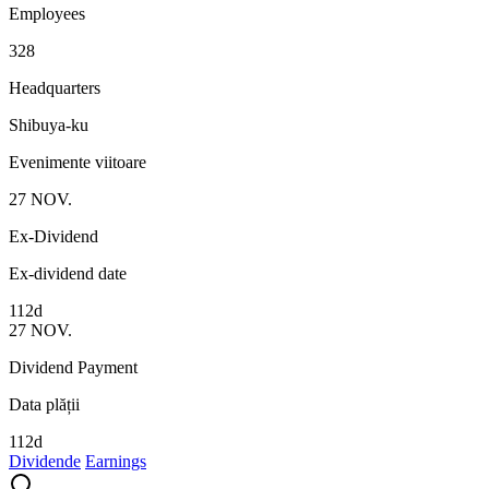
Employees
328
Headquarters
Shibuya-ku
Evenimente viitoare
27
NOV.
Ex-Dividend
Ex-dividend date
112d
27
NOV.
Dividend Payment
Data plății
112d
Dividende
Earnings