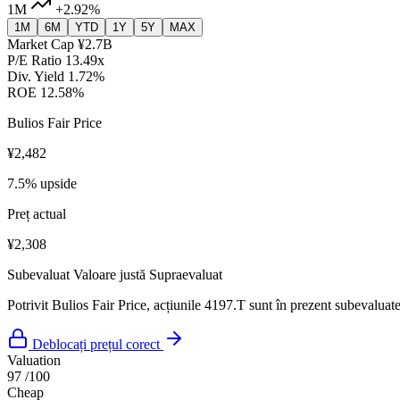
1M
+2.92%
1M
6M
YTD
1Y
5Y
MAX
Market Cap
¥2.7B
P/E Ratio
13.49x
Div. Yield
1.72%
ROE
12.58%
Bulios Fair Price
¥2,482
7.5% upside
Preț actual
¥2,308
Subevaluat
Valoare justă
Supraevaluat
Potrivit Bulios Fair Price, acțiunile 4197.T sunt în prezent subevaluate
Deblocați prețul corect
Valuation
97
/100
Cheap