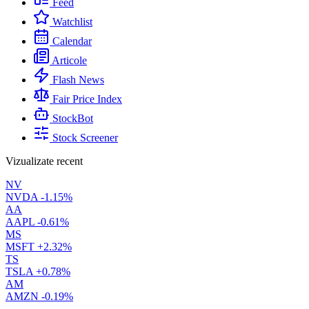
Feed
Watchlist
Calendar
Articole
Flash News
Fair Price Index
StockBot
Stock Screener
Vizualizate recent
NV
NVDA
-1.15%
AA
AAPL
-0.61%
MS
MSFT
+2.32%
TS
TSLA
+0.78%
AM
AMZN
-0.19%