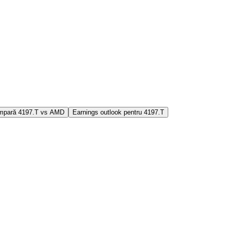
mpară 4197.T vs AMD
Earnings outlook pentru 4197.T