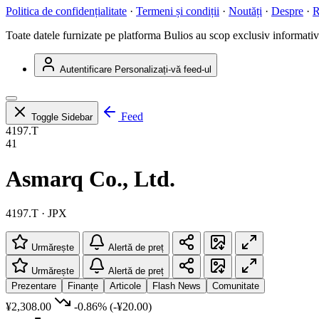
Politica de confidențialitate
·
Termeni și condiții
·
Noutăți
·
Despre
·
R
Toate datele furnizate pe platforma Bulios au scop exclusiv informativ ș
Autentificare
Personalizați-vă feed-ul
Feed
Toggle Sidebar
4197.T
41
Asmarq Co., Ltd.
4197.T · JPX
Urmărește
Alertă de preț
Urmărește
Alertă de preț
Prezentare
Finanțe
Articole
Flash News
Comunitate
¥2,308.00
-0.86%
(-¥20.00)