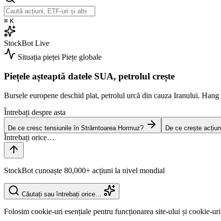
⌘
K
StockBot
Live
Situația pieței
Piețe globale
Piețele așteaptă datele SUA, petrolul crește
Bursele europene deschid plat, petrolul urcă din cauza Iranului. Han
Întrebați despre asta
De ce cresc tensiunile în Strâmtoarea Hormuz?
De ce crește acțiun
StockBot cunoaște 80,000+ acțiuni la nivel mondial
Căutați sau întrebați orice…
Folosim cookie-uri esențiale pentru funcționarea site-ului și cookie-uri