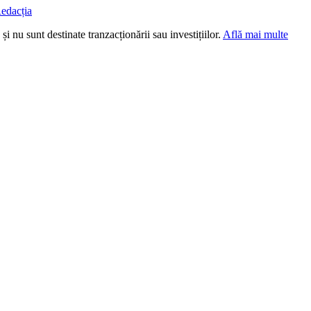
edacția
i nu sunt destinate tranzacționării sau investițiilor.
Află mai multe