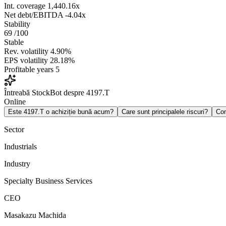
Int. coverage
1,440.16x
Net debt/EBITDA
-4.04x
Stability
69
/100
Stable
Rev. volatility
4.90%
EPS volatility
28.18%
Profitable years
5
Întreabă StockBot despre 4197.T
Online
Este 4197.T o achiziție bună acum?
Care sunt principalele riscuri?
Co
Sector
Industrials
Industry
Specialty Business Services
CEO
Masakazu Machida