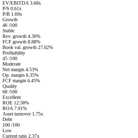
EV/EBITDA
3.68x
P/S
0.61x
P/B
1.69x
Growth
46
/100
Stable
Rev. growth
4.30%
FCF growth
8.88%
Book val. growth
27.02%
Profitability
45
/100
Moderate
Net margin
4.53%
Op. margin
6.35%
FCF margin
6.45%
Quality
68
/100
Excellent
ROE
12.58%
ROA
7.91%
Asset turnover
1.75x
Debt
100
/100
Low
Current ratio
2.37x