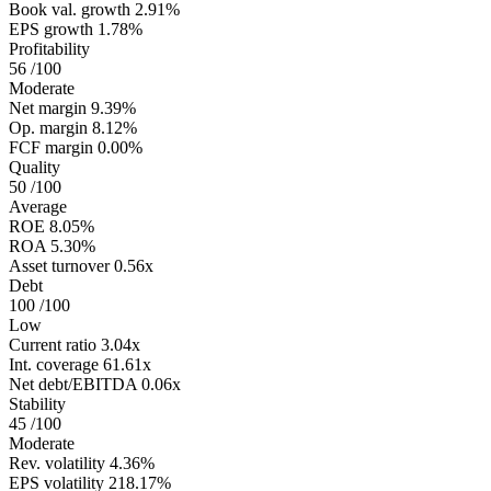
Book val. growth
2.91%
EPS growth
1.78%
Profitability
56
/100
Moderate
Net margin
9.39%
Op. margin
8.12%
FCF margin
0.00%
Quality
50
/100
Average
ROE
8.05%
ROA
5.30%
Asset turnover
0.56x
Debt
100
/100
Low
Current ratio
3.04x
Int. coverage
61.61x
Net debt/EBITDA
0.06x
Stability
45
/100
Moderate
Rev. volatility
4.36%
EPS volatility
218.17%