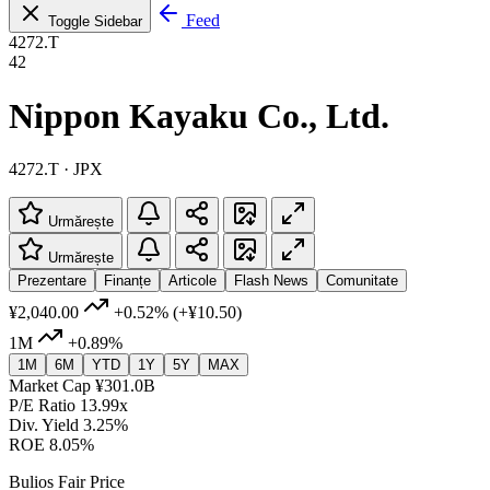
Feed
Toggle Sidebar
4272.T
42
Nippon Kayaku Co., Ltd.
4272.T · JPX
Urmărește
Urmărește
Prezentare
Finanțe
Articole
Flash News
Comunitate
¥2,040.00
+0.52%
(+¥10.50)
1M
+0.89%
1M
6M
YTD
1Y
5Y
MAX
Market Cap
¥301.0B
P/E Ratio
13.99x
Div. Yield
3.25%
ROE
8.05%
Bulios Fair Price