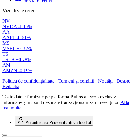
Stock Screener
Vizualizate recent
NV
NVDA
-1.15%
AA
AAPL
-0.61%
MS
MSFT
+2.32%
TS
TSLA
+0.78%
AM
AMZN
-0.19%
Politica de confidențialitate
·
Termeni și condiții
·
Noutăți
·
Despre
·
Redacția
Toate datele furnizate pe platforma Bulios au scop exclusiv
informativ și nu sunt destinate tranzacționării sau investițiilor.
Află
mai multe
Autentificare
Personalizați-vă feed-ul