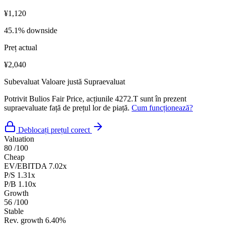
¥1,120
45.1% downside
Preț actual
¥2,040
Subevaluat
Valoare justă
Supraevaluat
Potrivit Bulios Fair Price, acțiunile 4272.T sunt în prezent
supraevaluate față de prețul lor de piață.
Cum funcționează?
Deblocați prețul corect
Valuation
80
/100
Cheap
EV/EBITDA
7.02x
P/S
1.31x
P/B
1.10x
Growth
56
/100
Stable
Rev. growth
6.40%