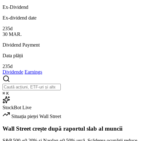
Ex-Dividend
Ex-dividend date
235d
30
MAR.
Dividend Payment
Data plății
235d
Dividende
Earnings
⌘
K
StockBot
Live
Situația pieței
Wall Street
Wall Street crește după raportul slab al muncii
S&P 500
+0.20%
și Nasdaq
+0.50%
urcă. Scăderea ocupării reduce