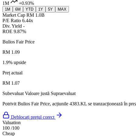
1M
+0.93%
1M
6M
YTD
1Y
5Y
MAX
Market Cap
RM 1.0B
P/E Ratio
6.44x
Div. Yield
-
ROE
9.87%
Bulios Fair Price
RM 1.09
1.9% upside
Preț actual
RM 1.07
Subevaluat
Valoare justă
Supraevaluat
Potrivit Bulios Fair Price, acțiunile 4383.KL se tranzacționează în pre
Deblocați prețul corect
Valuation
100
/100
Cheap