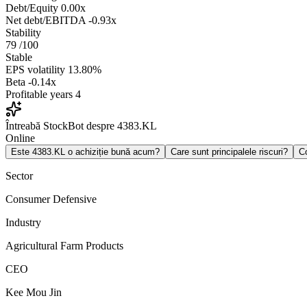
Debt/Equity
0.00x
Net debt/EBITDA
-0.93x
Stability
79
/100
Stable
EPS volatility
13.80%
Beta
-0.14x
Profitable years
4
Întreabă StockBot despre 4383.KL
Online
Este 4383.KL o achiziție bună acum?
Care sunt principalele riscuri?
C
Sector
Consumer Defensive
Industry
Agricultural Farm Products
CEO
Kee Mou Jin