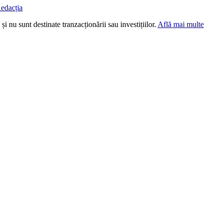
edacția
i nu sunt destinate tranzacționării sau investițiilor.
Află mai multe