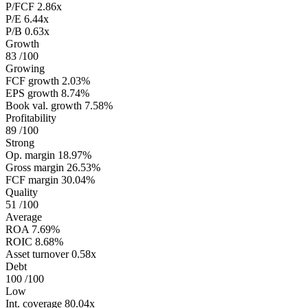
P/FCF
2.86x
P/E
6.44x
P/B
0.63x
Growth
83
/100
Growing
FCF growth
2.03%
EPS growth
8.74%
Book val. growth
7.58%
Profitability
89
/100
Strong
Op. margin
18.97%
Gross margin
26.53%
FCF margin
30.04%
Quality
51
/100
Average
ROA
7.69%
ROIC
8.68%
Asset turnover
0.58x
Debt
100
/100
Low
Int. coverage
80.04x