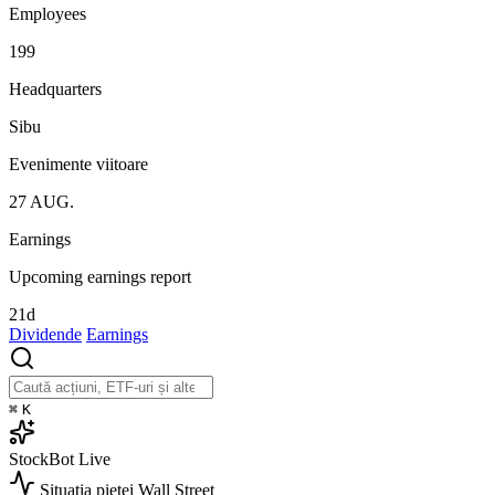
Employees
199
Headquarters
Sibu
Evenimente viitoare
27
AUG.
Earnings
Upcoming earnings report
21d
Dividende
Earnings
⌘
K
StockBot
Live
Situația pieței
Wall Street