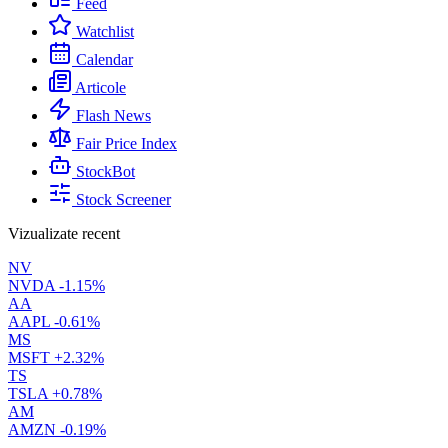
Feed
Watchlist
Calendar
Articole
Flash News
Fair Price Index
StockBot
Stock Screener
Vizualizate recent
NV
NVDA
-1.15%
AA
AAPL
-0.61%
MS
MSFT
+2.32%
TS
TSLA
+0.78%
AM
AMZN
-0.19%