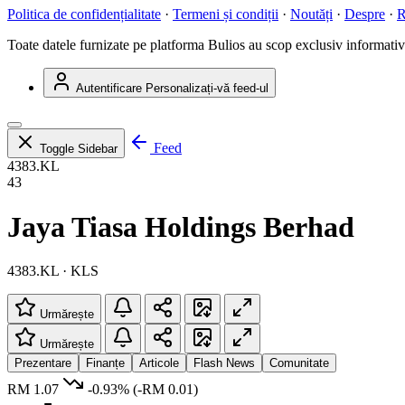
Politica de confidențialitate
·
Termeni și condiții
·
Noutăți
·
Despre
·
R
Toate datele furnizate pe platforma Bulios au scop exclusiv informativ ș
Autentificare
Personalizați-vă feed-ul
Feed
Toggle Sidebar
4383.KL
43
Jaya Tiasa Holdings Berhad
4383.KL · KLS
Urmărește
Urmărește
Prezentare
Finanțe
Articole
Flash News
Comunitate
RM 1.07
-0.93%
(-RM 0.01)