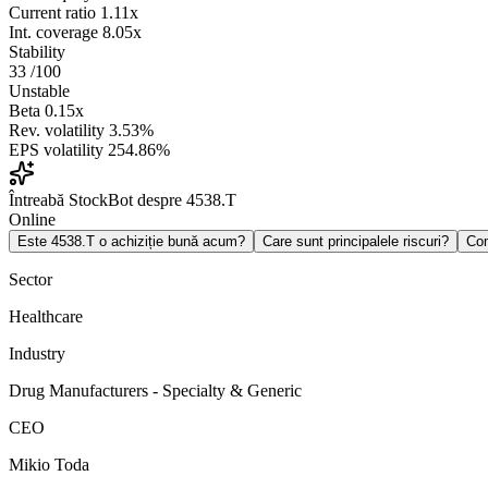
Current ratio
1.11x
Int. coverage
8.05x
Stability
33
/100
Unstable
Beta
0.15x
Rev. volatility
3.53%
EPS volatility
254.86%
Întreabă StockBot despre 4538.T
Online
Este 4538.T o achiziție bună acum?
Care sunt principalele riscuri?
Co
Sector
Healthcare
Industry
Drug Manufacturers - Specialty & Generic
CEO
Mikio Toda