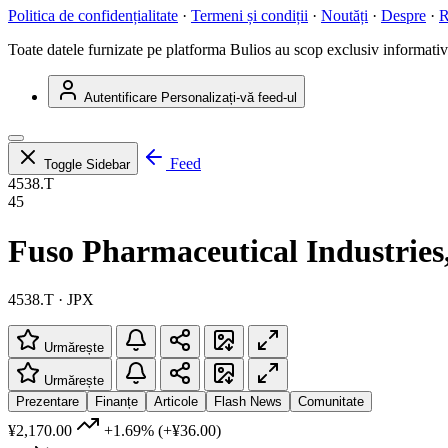
Politica de confidențialitate
·
Termeni și condiții
·
Noutăți
·
Despre
·
R
Toate datele furnizate pe platforma Bulios au scop exclusiv informativ ș
Autentificare
Personalizați-vă feed-ul
Feed
Toggle Sidebar
4538.T
45
Fuso Pharmaceutical Industries
4538.T · JPX
Urmărește
Urmărește
Prezentare
Finanțe
Articole
Flash News
Comunitate
¥2,170.00
+1.69%
(+¥36.00)