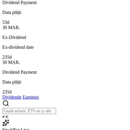
Dividend Payment
Data plății
53d
30
MAR.
Ex-Dividend
Ex-dividend date
235d
30
MAR.
Dividend Payment
Data plății
235d
Dividende
Earnings
⌘
K
StockBot
Live