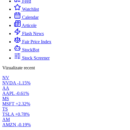
Feed
Watchlist
Calendar
Articole
Flash News
Fair Price Index
StockBot
Stock Screener
Vizualizate recent
NV
NVDA
-1.15%
AA
AAPL
-0.61%
MS
MSFT
+2.32%
TS
TSLA
+0.78%
AM
AMZN
-0.19%