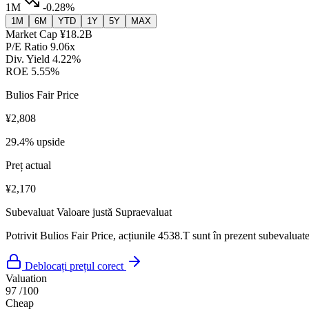
1M
-0.28%
1M
6M
YTD
1Y
5Y
MAX
Market Cap
¥18.2B
P/E Ratio
9.06x
Div. Yield
4.22%
ROE
5.55%
Bulios Fair Price
¥2,808
29.4% upside
Preț actual
¥2,170
Subevaluat
Valoare justă
Supraevaluat
Potrivit Bulios Fair Price, acțiunile 4538.T sunt în prezent subevaluate
Deblocați prețul corect
Valuation
97
/100
Cheap