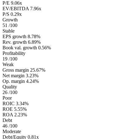
P/E
9.06x
EV/EBITDA
7.96x
P/S
0.29x
Growth
51
/100
Stable
EPS growth
8.78%
Rev. growth
6.89%
Book val. growth
0.56%
Profitability
19
/100
Weak
Gross margin
25.67%
Net margin
3.23%
Op. margin
4.24%
Quality
26
/100
Poor
ROIC
3.34%
ROE
5.55%
ROA
2.23%
Debt
46
/100
Moderate
Debt/Equity
0.81x