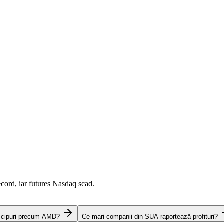
cord, iar futures Nasdaq scad.
e cipuri precum AMD?
Ce mari companii din SUA raportează profituri?