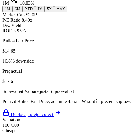
1M
-10.83%
1M
6M
YTD
1Y
5Y
MAX
Market Cap
$2.0B
P/E Ratio
8.49x
Div. Yield
-
ROE
3.95%
Bulios Fair Price
$14.65
16.8% downside
Preț actual
$17.6
Subevaluat
Valoare justă
Supraevaluat
Potrivit Bulios Fair Price, acțiunile 4552.TW sunt în prezent supraeval
Deblocați prețul corect
Valuation
100
/100
Cheap