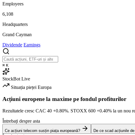
Employees
6,108
Headquarters
Grand Cayman
Dividende
Earnings
⌘
K
StockBot
Live
Situația pieței
Europa
Acțiuni europene la maxime pe fondul profiturilor
Rezultatele cresc CAC 40
+0.80%
. STOXX 600
+0.40%
la un nou re
Întrebați despre asta
Ce acțiuni telecom susțin piața europeană?
De ce scad acțiunile d