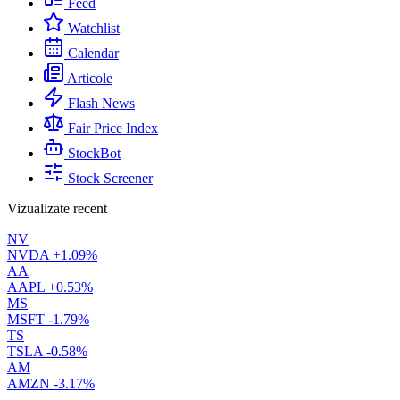
Feed
Watchlist
Calendar
Articole
Flash News
Fair Price Index
StockBot
Stock Screener
Vizualizate recent
NV
NVDA
+1.09%
AA
AAPL
+0.53%
MS
MSFT
-1.79%
TS
TSLA
-0.58%
AM
AMZN
-3.17%