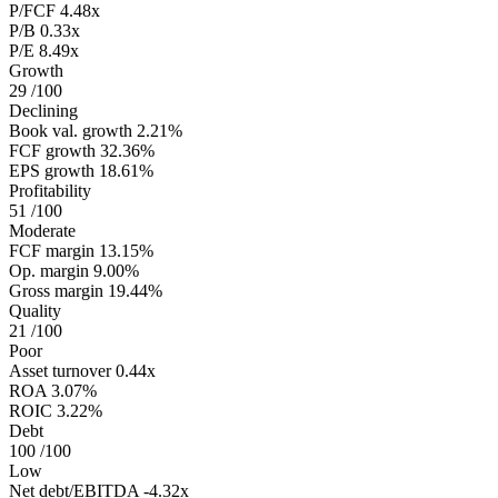
P/FCF
4.48x
P/B
0.33x
P/E
8.49x
Growth
29
/100
Declining
Book val. growth
2.21%
FCF growth
32.36%
EPS growth
18.61%
Profitability
51
/100
Moderate
FCF margin
13.15%
Op. margin
9.00%
Gross margin
19.44%
Quality
21
/100
Poor
Asset turnover
0.44x
ROA
3.07%
ROIC
3.22%
Debt
100
/100
Low
Net debt/EBITDA
-4.32x