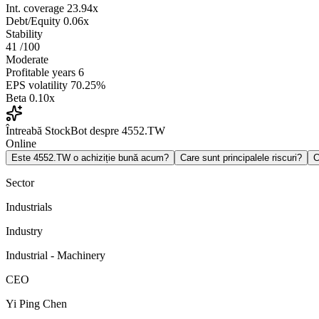
Int. coverage
23.94x
Debt/Equity
0.06x
Stability
41
/100
Moderate
Profitable years
6
EPS volatility
70.25%
Beta
0.10x
Întreabă StockBot despre 4552.TW
Online
Este 4552.TW o achiziție bună acum?
Care sunt principalele riscuri?
C
Sector
Industrials
Industry
Industrial - Machinery
CEO
Yi Ping Chen