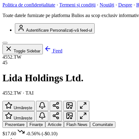
Politica de confidențialitate
·
Termeni și condiții
·
Noutăți
·
Despre
·
R
Toate datele furnizate pe platforma Bulios au scop exclusiv informativ ș
Autentificare
Personalizați-vă feed-ul
Feed
Toggle Sidebar
4552.TW
45
Lida Holdings Ltd.
4552.TW · TAI
Urmărește
Urmărește
Prezentare
Finanțe
Articole
Flash News
Comunitate
$17.60
-0.56%
(-$0.10)