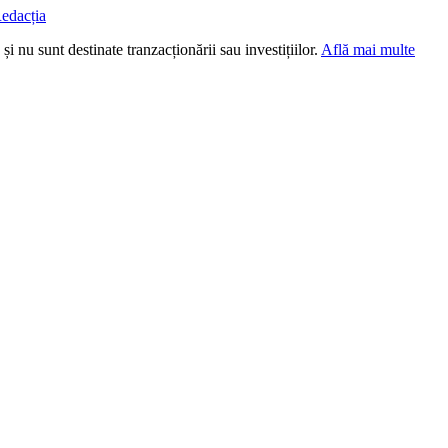
edacția
i nu sunt destinate tranzacționării sau investițiilor.
Află mai multe