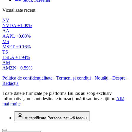
Stock Screener
Vizualizate recent
NV
NVDA
+1.09%
AA
AAPL
+0.60%
MS
MSFT
+0.16%
TS
TSLA
+1.94%
AM
AMZN
+0.59%
Politica de confidențialitate
·
Termeni și condiții
·
Noutăți
·
Despre
·
Redacția
Toate datele furnizate pe platforma Bulios au scop exclusiv
informativ și nu sunt destinate tranzacționării sau investițiilor.
Află
mai multe
Autentificare
Personalizați-vă feed-ul