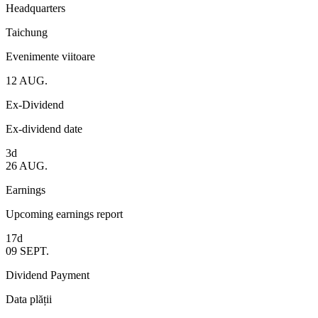
Headquarters
Taichung
Evenimente viitoare
12
AUG.
Ex-Dividend
Ex-dividend date
3d
26
AUG.
Earnings
Upcoming earnings report
17d
09
SEPT.
Dividend Payment
Data plății