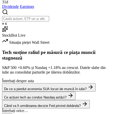
31d
Dividende
Earnings
⌘
K
StockBot
Live
Situația pieței
Wall Street
Tech susține raliul pe măsură ce piața muncii
stagnează
S&P 500
+0.60%
și Nasdaq
+1.18%
au crescut. Datele slabe din
iulie au consolidat pariurile pe tăierea dobânzilor.
Întrebați despre asta
De ce a pierdut economia SUA locuri de muncă în iulie?
Ce acțiuni tech au condus Nasdaq astăzi?
Când va fi următoarea decizie Fed privind dobânda?