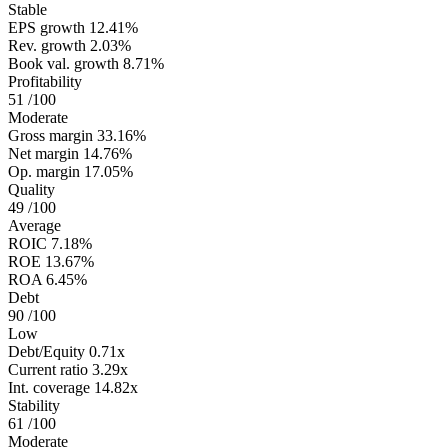
Stable
EPS growth
12.41%
Rev. growth
2.03%
Book val. growth
8.71%
Profitability
51
/100
Moderate
Gross margin
33.16%
Net margin
14.76%
Op. margin
17.05%
Quality
49
/100
Average
ROIC
7.18%
ROE
13.67%
ROA
6.45%
Debt
90
/100
Low
Debt/Equity
0.71x
Current ratio
3.29x
Int. coverage
14.82x
Stability
61
/100
Moderate