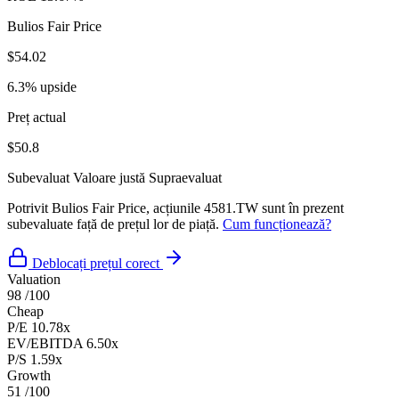
Bulios Fair Price
$54.02
6.3% upside
Preț actual
$50.8
Subevaluat
Valoare justă
Supraevaluat
Potrivit Bulios Fair Price, acțiunile 4581.TW sunt în prezent
subevaluate față de prețul lor de piață.
Cum funcționează?
Deblocați prețul corect
Valuation
98
/100
Cheap
P/E
10.78x
EV/EBITDA
6.50x
P/S
1.59x
Growth
51
/100