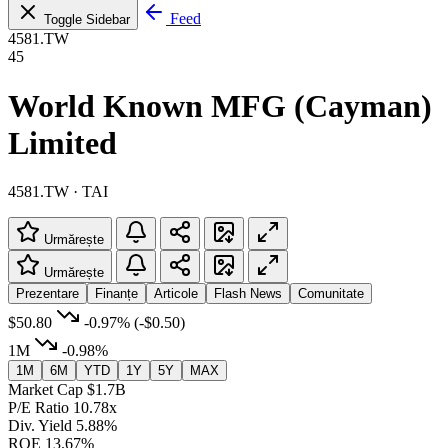
Feed
Toggle Sidebar
4581.TW
45
World Known MFG (Cayman)
Limited
4581.TW · TAI
Urmărește
Urmărește
Prezentare
Finanțe
Articole
Flash News
Comunitate
$50.80
-0.97%
(-$0.50)
1M
-0.98%
1M
6M
YTD
1Y
5Y
MAX
Market Cap
$1.7B
P/E Ratio
10.78x
Div. Yield
5.88%
ROE
13.67%