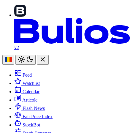
v2
Feed
Watchlist
Calendar
Articole
Flash News
Fair Price Index
StockBot