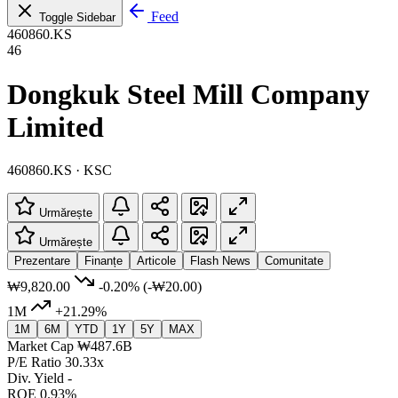
Feed
Toggle Sidebar
460860.KS
46
Dongkuk Steel Mill Company
Limited
460860.KS · KSC
Urmărește
Urmărește
Prezentare
Finanțe
Articole
Flash News
Comunitate
₩9,820.00
-0.20%
(-₩20.00)
1M
+21.29%
1M
6M
YTD
1Y
5Y
MAX
Market Cap
₩487.6B
P/E Ratio
30.33x
Div. Yield
-
ROE
0.93%