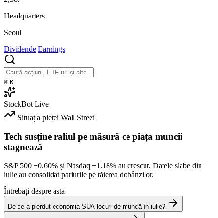
Headquarters
Seoul
Dividende
Earnings
⌘
K
StockBot
Live
Situația pieței
Wall Street
Tech susține raliul pe măsură ce piața muncii
stagnează
S&P 500
+0.60%
și Nasdaq
+1.18%
au crescut. Datele slabe din
iulie au consolidat pariurile pe tăierea dobânzilor.
Întrebați despre asta
De ce a pierdut economia SUA locuri de muncă în iulie?