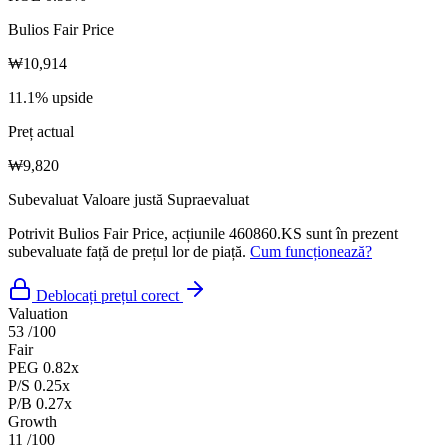
Bulios Fair Price
₩10,914
11.1% upside
Preț actual
₩9,820
Subevaluat
Valoare justă
Supraevaluat
Potrivit Bulios Fair Price, acțiunile 460860.KS sunt în prezent
subevaluate față de prețul lor de piață.
Cum funcționează?
Deblocați prețul corect
Valuation
53
/100
Fair
PEG
0.82x
P/S
0.25x
P/B
0.27x
Growth
11
/100