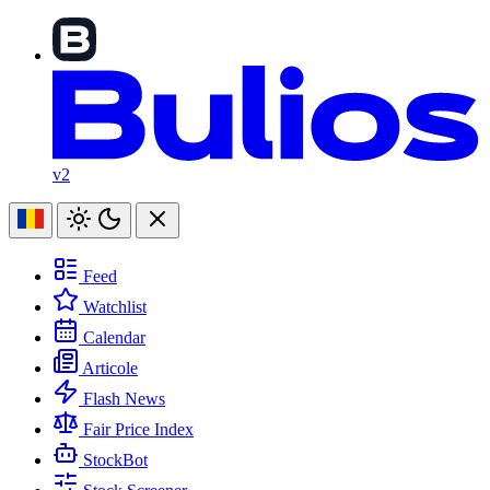
v2
Feed
Watchlist
Calendar
Articole
Flash News
Fair Price Index
StockBot