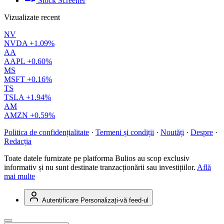
Stock Screener
Vizualizate recent
NV
NVDA
+1.09%
AA
AAPL
+0.60%
MS
MSFT
+0.16%
TS
TSLA
+1.94%
AM
AMZN
+0.59%
Politica de confidențialitate
·
Termeni și condiții
·
Noutăți
·
Despre
·
Redacția
Toate datele furnizate pe platforma Bulios au scop exclusiv
informativ și nu sunt destinate tranzacționării sau investițiilor.
Află
mai multe
Autentificare
Personalizați-vă feed-ul