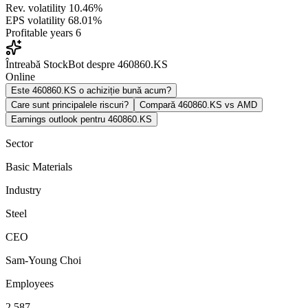
Rev. volatility
10.46%
EPS volatility
68.01%
Profitable years
6
Întreabă StockBot despre 460860.KS
Online
Este 460860.KS o achiziție bună acum?
Care sunt principalele riscuri?
Compară 460860.KS vs AMD
Earnings outlook pentru 460860.KS
Sector
Basic Materials
Industry
Steel
CEO
Sam-Young Choi
Employees
2,587