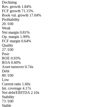
Declining
Rev. growth
1.84%
FCF growth
71.15%
Book val. growth
17.04%
Profitability
20
/100
Weak
Net margin
0.81%
Op. margin
1.99%
FCF margin
0.64%
Quality
27
/100
Poor
ROE
0.93%
ROA
0.60%
Asset turnover
0.74x
Debt
80
/100
Low
Current ratio
1.60x
Int. coverage
4.17x
Net debt/EBITDA
2.10x
Stability
73
/100
Stable