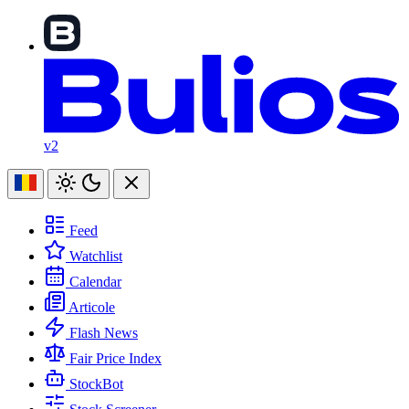
v2
Feed
Watchlist
Calendar
Articole
Flash News
Fair Price Index
StockBot