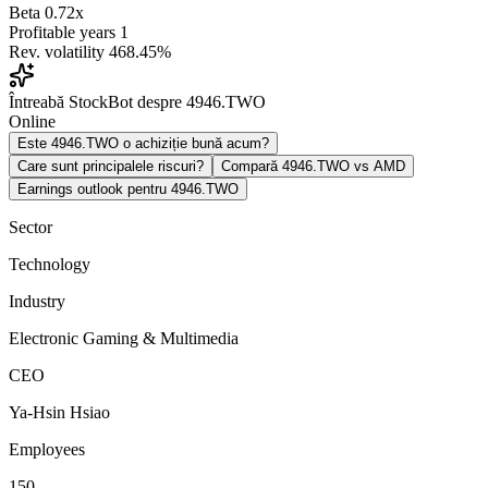
Beta
0.72x
Profitable years
1
Rev. volatility
468.45%
Întreabă StockBot despre 4946.TWO
Online
Este 4946.TWO o achiziție bună acum?
Care sunt principalele riscuri?
Compară 4946.TWO vs AMD
Earnings outlook pentru 4946.TWO
Sector
Technology
Industry
Electronic Gaming & Multimedia
CEO
Ya-Hsin Hsiao
Employees
150