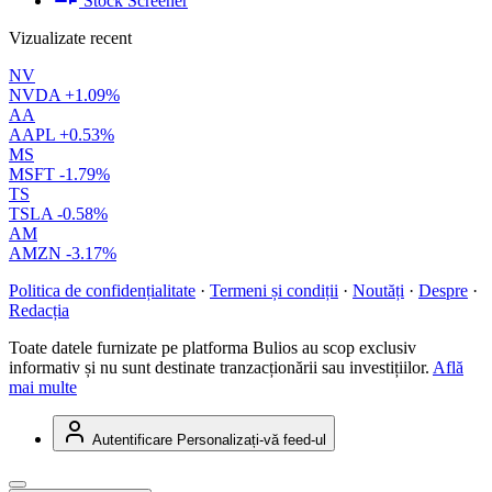
Stock Screener
Vizualizate recent
NV
NVDA
+1.09%
AA
AAPL
+0.53%
MS
MSFT
-1.79%
TS
TSLA
-0.58%
AM
AMZN
-3.17%
Politica de confidențialitate
·
Termeni și condiții
·
Noutăți
·
Despre
·
Redacția
Toate datele furnizate pe platforma Bulios au scop exclusiv
informativ și nu sunt destinate tranzacționării sau investițiilor.
Află
mai multe
Autentificare
Personalizați-vă feed-ul