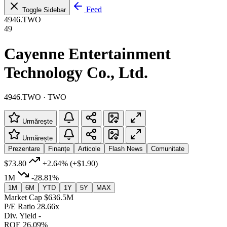
Feed
Toggle Sidebar
4946.TWO
49
Cayenne Entertainment
Technology Co., Ltd.
4946.TWO · TWO
Urmărește
Urmărește
Prezentare
Finanțe
Articole
Flash News
Comunitate
$73.80
+2.64%
(+$1.90)
1M
-28.81%
1M
6M
YTD
1Y
5Y
MAX
Market Cap
$636.5M
P/E Ratio
28.66x
Div. Yield
-
ROE
26.09%