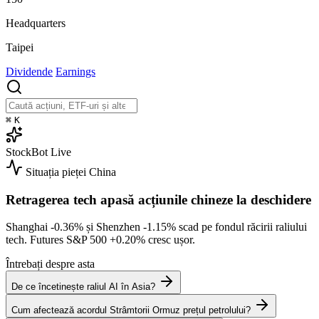
Headquarters
Taipei
Dividende
Earnings
⌘
K
StockBot
Live
Situația pieței
China
Retragerea tech apasă acțiunile chineze la deschidere
Shanghai
-0.36%
și Shenzhen
-1.15%
scad pe fondul răcirii raliului
tech. Futures S&P 500
+0.20%
cresc ușor.
Întrebați despre asta
De ce încetinește raliul AI în Asia?
Cum afectează acordul Strâmtorii Ormuz prețul petrolului?