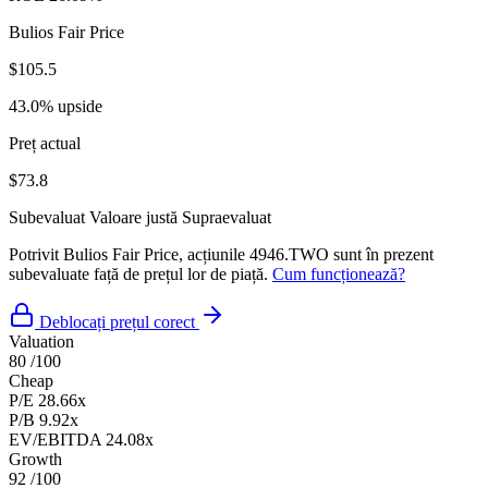
Bulios Fair Price
$105.5
43.0% upside
Preț actual
$73.8
Subevaluat
Valoare justă
Supraevaluat
Potrivit Bulios Fair Price, acțiunile 4946.TWO sunt în prezent
subevaluate față de prețul lor de piață.
Cum funcționează?
Deblocați prețul corect
Valuation
80
/100
Cheap
P/E
28.66x
P/B
9.92x
EV/EBITDA
24.08x
Growth
92
/100