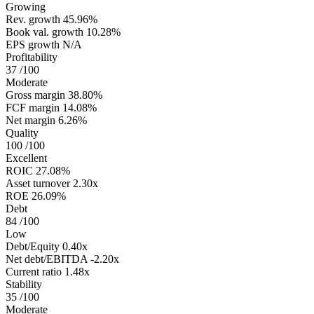
Growing
Rev. growth
45.96%
Book val. growth
10.28%
EPS growth
N/A
Profitability
37
/100
Moderate
Gross margin
38.80%
FCF margin
14.08%
Net margin
6.26%
Quality
100
/100
Excellent
ROIC
27.08%
Asset turnover
2.30x
ROE
26.09%
Debt
84
/100
Low
Debt/Equity
0.40x
Net debt/EBITDA
-2.20x
Current ratio
1.48x
Stability
35
/100
Moderate