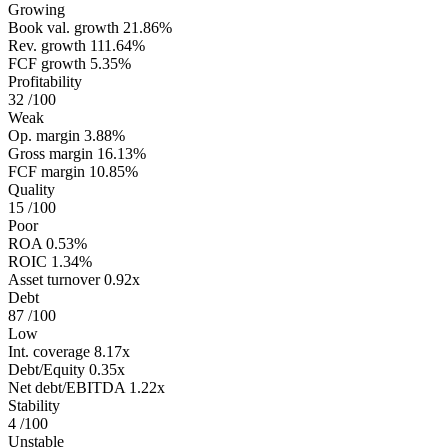
Growing
Book val. growth
21.86%
Rev. growth
111.64%
FCF growth
5.35%
Profitability
32
/100
Weak
Op. margin
3.88%
Gross margin
16.13%
FCF margin
10.85%
Quality
15
/100
Poor
ROA
0.53%
ROIC
1.34%
Asset turnover
0.92x
Debt
87
/100
Low
Int. coverage
8.17x
Debt/Equity
0.35x
Net debt/EBITDA
1.22x
Stability
4
/100
Unstable