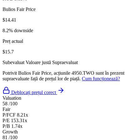
Bulios Fair Price
$14.41
8.2% downside
Preț actual
$15.7
Subevaluat
Valoare justă
Supraevaluat
Potrivit Bulios Fair Price, acțiunile 4950.TWO sunt în prezent
supraevaluate față de prețul lor de piață.
Cum funcționează?
Deblocați prețul corect
Valuation
58
/100
Fair
P/FCF
8.21x
P/E
153.31x
P/B
1.74x
Growth
81
/100