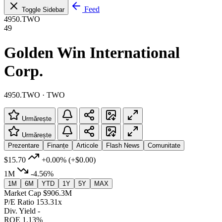
Feed
Toggle Sidebar
4950.TWO
49
Golden Win International
Corp.
4950.TWO · TWO
Urmărește
Urmărește
Prezentare
Finanțe
Articole
Flash News
Comunitate
$15.70
+0.00%
(+$0.00)
1M
-4.56%
1M
6M
YTD
1Y
5Y
MAX
Market Cap
$906.3M
P/E Ratio
153.31x
Div. Yield
-
ROE
1.13%