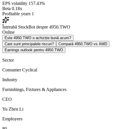
EPS volatility
157.43%
Beta
0.18x
Profitable years
1
Întreabă StockBot despre 4950.TWO
Online
Este 4950.TWO o achiziție bună acum?
Care sunt principalele riscuri?
Compară 4950.TWO vs AMD
Earnings outlook pentru 4950.TWO
Sector
Consumer Cyclical
Industry
Furnishings, Fixtures & Appliances
CEO
Yu Zhen Li
Employees
80