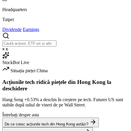
Headquarters
Taipei
Dividende
Earnings
⌘
K
StockBot
Live
Situația pieței
China
Acțiunile tech ridică piețele din Hong Kong la
deschidere
Hang Seng
+0.53%
a deschis în creștere pe tech. Futures US sunt
stabile după raliul de vineri de pe Wall Street.
Întrebați despre asta
De ce cresc acțiunile tech din Hong Kong astăzi?