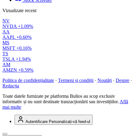
Stock Screener
Vizualizate recent
NV
NVDA
+1.09%
AA
AAPL
+0.60%
MS
MSFT
+0.16%
TS
TSLA
+1.94%
AM
AMZN
+0.59%
Politica de confidențialitate
·
Termeni și condiții
·
Noutăți
·
Despre
·
Redacția
Toate datele furnizate pe platforma Bulios au scop exclusiv
informativ și nu sunt destinate tranzacționării sau investițiilor.
Află
mai multe
Autentificare
Personalizați-vă feed-ul