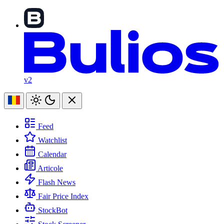
v2
Feed
Watchlist
Calendar
Articole
Flash News
Fair Price Index
StockBot