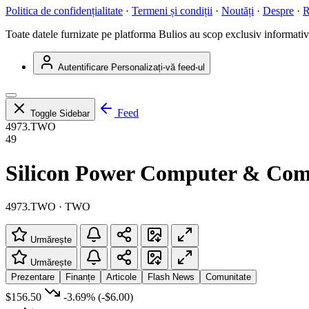
Politica de confidențialitate
·
Termeni și condiții
·
Noutăți
·
Despre
·
R
Toate datele furnizate pe platforma Bulios au scop exclusiv informativ ș
Autentificare
Personalizați-vă feed-ul
Feed
Toggle Sidebar
4973.TWO
49
Silicon Power Computer & Com
4973.TWO · TWO
Urmărește
Urmărește
Prezentare
Finanțe
Articole
Flash News
Comunitate
$156.50
-3.69%
(-$6.00)