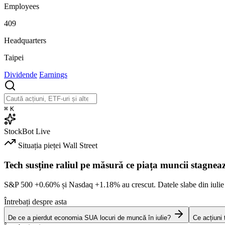
Employees
409
Headquarters
Taipei
Dividende
Earnings
⌘
K
StockBot
Live
Situația pieței
Wall Street
Tech susține raliul pe măsură ce piața muncii stagnea
S&P 500
+0.60%
și Nasdaq
+1.18%
au crescut. Datele slabe din iulie
Întrebați despre asta
De ce a pierdut economia SUA locuri de muncă în iulie?
Ce acțiuni