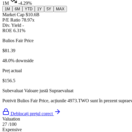
1M
-4.29%
1M
6M
YTD
1Y
5Y
MAX
Market Cap
$10.6B
P/E Ratio
78.97x
Div. Yield
-
ROE
6.31%
Bulios Fair Price
$81.39
48.0% downside
Preț actual
$156.5
Subevaluat
Valoare justă
Supraevaluat
Potrivit Bulios Fair Price, acțiunile 4973.TWO sunt în prezent supraeva
Deblocați prețul corect
Valuation
27
/100
Expensive