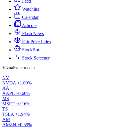
Feed
Watchlist
Calendar
Articole
Flash News
Fair Price Index
StockBot
Stock Screener
Vizualizate recent
NV
NVDA
+1.09%
AA
AAPL
+0.60%
MS
MSFT
+0.16%
TS
TSLA
+1.94%
AM
AMZN
+0.59%