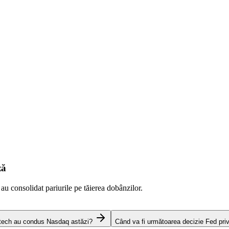
ză
 au consolidat pariurile pe tăierea dobânzilor.
 tech au condus Nasdaq astăzi?
Când va fi următoarea decizie Fed pri