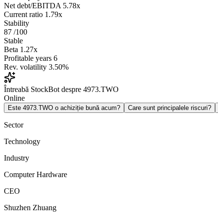
Net debt/EBITDA
5.78x
Current ratio
1.79x
Stability
87
/100
Stable
Beta
1.27x
Profitable years
6
Rev. volatility
3.50%
Întreabă StockBot despre 4973.TWO
Online
Este 4973.TWO o achiziție bună acum?
Care sunt principalele riscuri?
Sector
Technology
Industry
Computer Hardware
CEO
Shuzhen Zhuang