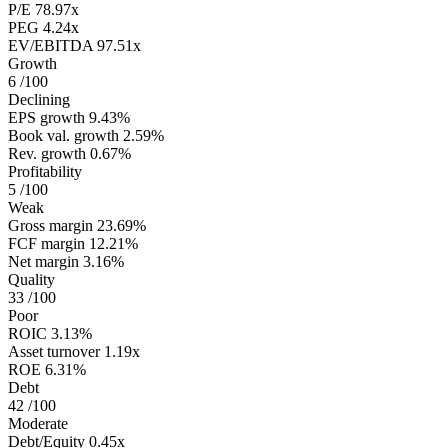
P/E
78.97x
PEG
4.24x
EV/EBITDA
97.51x
Growth
6
/100
Declining
EPS growth
9.43%
Book val. growth
2.59%
Rev. growth
0.67%
Profitability
5
/100
Weak
Gross margin
23.69%
FCF margin
12.21%
Net margin
3.16%
Quality
33
/100
Poor
ROIC
3.13%
Asset turnover
1.19x
ROE
6.31%
Debt
42
/100
Moderate
Debt/Equity
0.45x