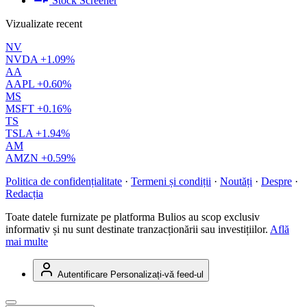
Stock Screener
Vizualizate recent
NV
NVDA
+1.09%
AA
AAPL
+0.60%
MS
MSFT
+0.16%
TS
TSLA
+1.94%
AM
AMZN
+0.59%
Politica de confidențialitate
·
Termeni și condiții
·
Noutăți
·
Despre
·
Redacția
Toate datele furnizate pe platforma Bulios au scop exclusiv
informativ și nu sunt destinate tranzacționării sau investițiilor.
Află
mai multe
Autentificare
Personalizați-vă feed-ul