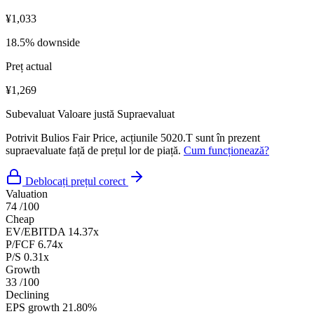
¥1,033
18.5% downside
Preț actual
¥1,269
Subevaluat
Valoare justă
Supraevaluat
Potrivit Bulios Fair Price, acțiunile 5020.T sunt în prezent
supraevaluate față de prețul lor de piață.
Cum funcționează?
Deblocați prețul corect
Valuation
74
/100
Cheap
EV/EBITDA
14.37x
P/FCF
6.74x
P/S
0.31x
Growth
33
/100
Declining
EPS growth
21.80%