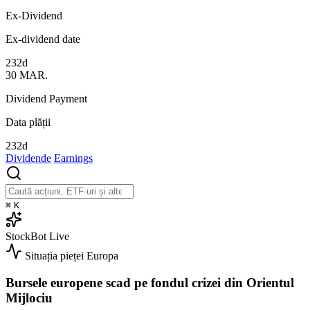
Ex-Dividend
Ex-dividend date
232d
30
MAR.
Dividend Payment
Data plății
232d
Dividende
Earnings
⌘
K
StockBot
Live
Situația pieței
Europa
Bursele europene scad pe fondul crizei din Orientul
Mijlociu