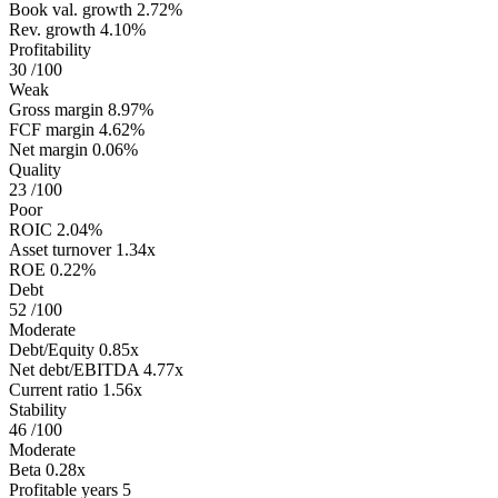
Book val. growth
2.72%
Rev. growth
4.10%
Profitability
30
/100
Weak
Gross margin
8.97%
FCF margin
4.62%
Net margin
0.06%
Quality
23
/100
Poor
ROIC
2.04%
Asset turnover
1.34x
ROE
0.22%
Debt
52
/100
Moderate
Debt/Equity
0.85x
Net debt/EBITDA
4.77x
Current ratio
1.56x
Stability
46
/100
Moderate
Beta
0.28x
Profitable years
5