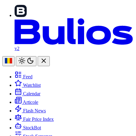
v2
Feed
Watchlist
Calendar
Articole
Flash News
Fair Price Index
StockBot