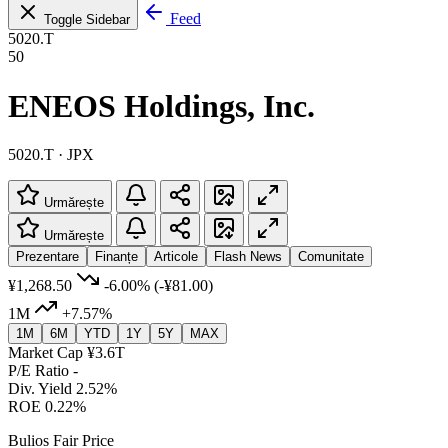
Feed
Toggle Sidebar
5020.T
50
ENEOS Holdings, Inc.
5020.T · JPX
Urmărește
Urmărește
Prezentare
Finanțe
Articole
Flash News
Comunitate
¥1,268.50
-6.00%
(-¥81.00)
1M
+7.57%
1M
6M
YTD
1Y
5Y
MAX
Market Cap
¥3.6T
P/E Ratio
-
Div. Yield
2.52%
ROE
0.22%
Bulios Fair Price