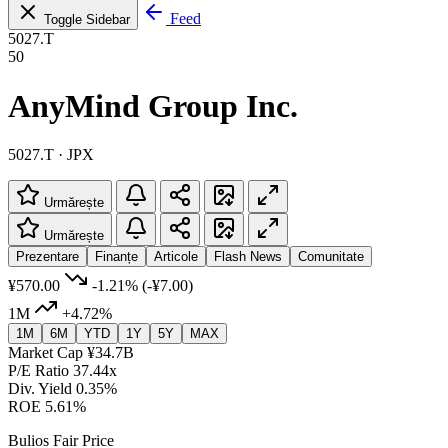
Feed
Toggle Sidebar
5027.T
50
AnyMind Group Inc.
5027.T · JPX
Urmărește
Urmărește
Prezentare
Finanțe
Articole
Flash News
Comunitate
¥570.00
-1.21%
(-¥7.00)
1M
+4.72%
1M
6M
YTD
1Y
5Y
MAX
Market Cap
¥34.7B
P/E Ratio
37.44x
Div. Yield
0.35%
ROE
5.61%
Bulios Fair Price