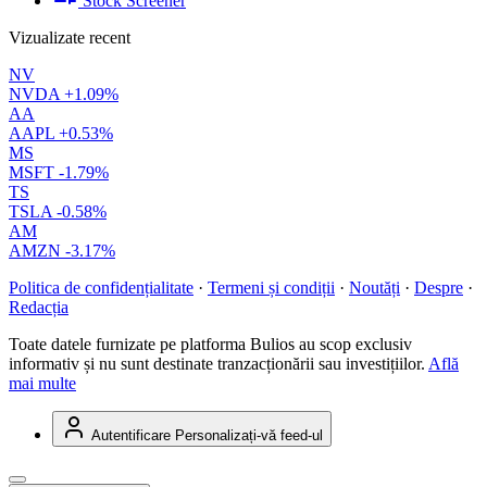
Stock Screener
Vizualizate recent
NV
NVDA
+1.09%
AA
AAPL
+0.53%
MS
MSFT
-1.79%
TS
TSLA
-0.58%
AM
AMZN
-3.17%
Politica de confidențialitate
·
Termeni și condiții
·
Noutăți
·
Despre
·
Redacția
Toate datele furnizate pe platforma Bulios au scop exclusiv
informativ și nu sunt destinate tranzacționării sau investițiilor.
Află
mai multe
Autentificare
Personalizați-vă feed-ul