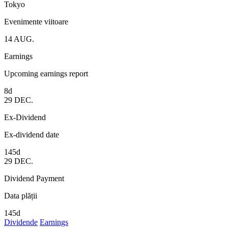
Tokyo
Evenimente viitoare
14
AUG.
Earnings
Upcoming earnings report
8d
29
DEC.
Ex-Dividend
Ex-dividend date
145d
29
DEC.
Dividend Payment
Data plății
145d
Dividende
Earnings