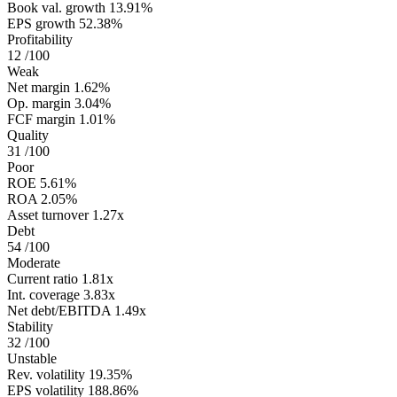
Book val. growth
13.91%
EPS growth
52.38%
Profitability
12
/100
Weak
Net margin
1.62%
Op. margin
3.04%
FCF margin
1.01%
Quality
31
/100
Poor
ROE
5.61%
ROA
2.05%
Asset turnover
1.27x
Debt
54
/100
Moderate
Current ratio
1.81x
Int. coverage
3.83x
Net debt/EBITDA
1.49x
Stability
32
/100
Unstable
Rev. volatility
19.35%
EPS volatility
188.86%