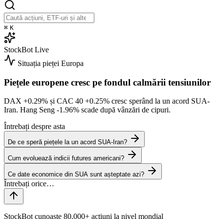
⌘
K
StockBot
Live
Situația pieței
Europa
Piețele europene cresc pe fondul calmării tensiunilor
DAX
+0.29%
și CAC 40
+0.25%
cresc sperând la un acord SUA-
Iran. Hang Seng
-1.96%
scade după vânzări de cipuri.
Întrebați despre asta
De ce speră piețele la un acord SUA-Iran?
Cum evoluează indicii futures americani?
Ce date economice din SUA sunt așteptate azi?
StockBot cunoaște 80,000+ acțiuni la nivel mondial