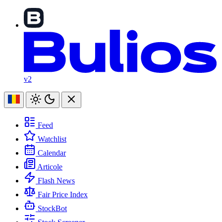
v2
Feed
Watchlist
Calendar
Articole
Flash News
Fair Price Index
StockBot