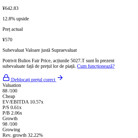
¥642.83
12.8% upside
Preț actual
¥570
Subevaluat
Valoare justă
Supraevaluat
Potrivit Bulios Fair Price, acțiunile 5027.T sunt în prezent
subevaluate față de prețul lor de piață.
Cum funcționează?
Deblocați prețul corect
Valuation
88
/100
Cheap
EV/EBITDA
10.57x
P/S
0.61x
P/B
2.06x
Growth
98
/100
Growing
Rev. growth
32.22%