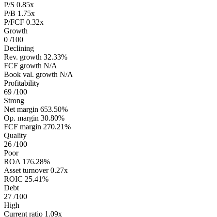
P/S
0.85x
P/B
1.75x
P/FCF
0.32x
Growth
0
/100
Declining
Rev. growth
32.33%
FCF growth
N/A
Book val. growth
N/A
Profitability
69
/100
Strong
Net margin
653.50%
Op. margin
30.80%
FCF margin
270.21%
Quality
26
/100
Poor
ROA
176.28%
Asset turnover
0.27x
ROIC
25.41%
Debt
27
/100
High
Current ratio
1.09x