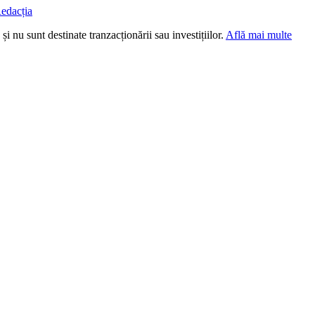
edacția
i nu sunt destinate tranzacționării sau investițiilor.
Află mai multe