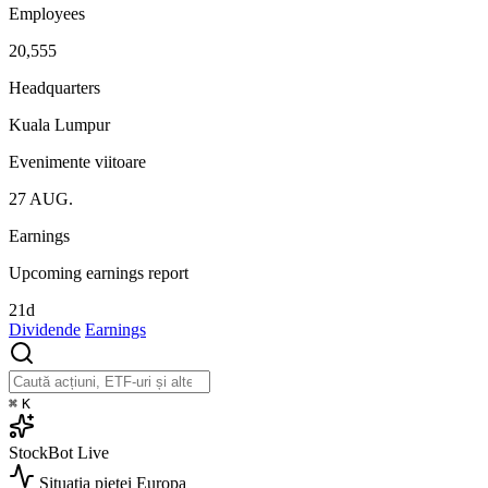
Employees
20,555
Headquarters
Kuala Lumpur
Evenimente viitoare
27
AUG.
Earnings
Upcoming earnings report
21d
Dividende
Earnings
⌘
K
StockBot
Live
Situația pieței
Europa