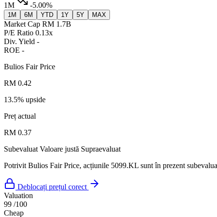
1M
-5.00%
1M
6M
YTD
1Y
5Y
MAX
Market Cap
RM 1.7B
P/E Ratio
0.13x
Div. Yield
-
ROE
-
Bulios Fair Price
RM 0.42
13.5% upside
Preț actual
RM 0.37
Subevaluat
Valoare justă
Supraevaluat
Potrivit Bulios Fair Price, acțiunile 5099.KL sunt în prezent subevaluat
Deblocați prețul corect
Valuation
99
/100
Cheap