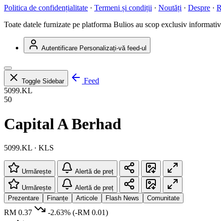
Politica de confidențialitate
·
Termeni și condiții
·
Noutăți
·
Despre
·
R
Toate datele furnizate pe platforma Bulios au scop exclusiv informativ ș
Autentificare
Personalizați-vă feed-ul
Feed
Toggle Sidebar
5099.KL
50
Capital A Berhad
5099.KL · KLS
Urmărește
Alertă de preț
Urmărește
Alertă de preț
Prezentare
Finanțe
Articole
Flash News
Comunitate
RM 0.37
-2.63%
(-RM 0.01)