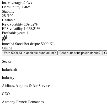
Int. coverage
-2.94x
Debt/Equity
1.46x
Stability
28
/100
Unstable
Rev. volatility
109.32%
EPS volatility
1,678.21%
Profitable years
1
Întreabă StockBot despre 5099.KL
Online
Este 5099.KL o achiziție bună acum?
Care sunt principalele riscuri?
C
Sector
Industrials
Industry
Airlines, Airports & Air Services
CEO
Anthony Francis Fernandes