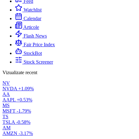
Feed
Watchlist
Calendar
Articole
Flash News
Fair Price Index
StockBot
Stock Screener
Vizualizate recent
NV
NVDA
+1.09%
AA
AAPL
+0.53%
MS
MSFT
-1.79%
TS
TSLA
-0.58%
AM
AMZN
-3.17%