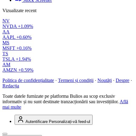
Stock Screener
Vizualizate recent
NV
NVDA
+1.09%
AA
AAPL
+0.60%
MS
MSFT
+0.16%
TS
TSLA
+1.94%
AM
AMZN
+0.59%
Politica de confidențialitate
·
Termeni și condiții
·
Noutăți
·
Despre
·
Redacția
Toate datele furnizate pe platforma Bulios au scop exclusiv
informativ și nu sunt destinate tranzacționării sau investițiilor.
Află
mai multe
Autentificare
Personalizați-vă feed-ul