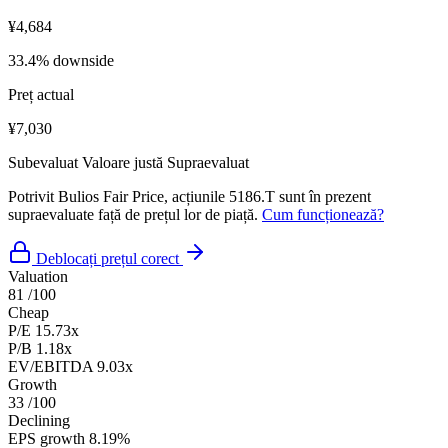
¥4,684
33.4% downside
Preț actual
¥7,030
Subevaluat
Valoare justă
Supraevaluat
Potrivit Bulios Fair Price, acțiunile 5186.T sunt în prezent
supraevaluate față de prețul lor de piață.
Cum funcționează?
Deblocați prețul corect
Valuation
81
/100
Cheap
P/E
15.73x
P/B
1.18x
EV/EBITDA
9.03x
Growth
33
/100
Declining
EPS growth
8.19%