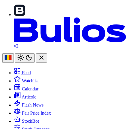
v2
Feed
Watchlist
Calendar
Articole
Flash News
Fair Price Index
StockBot