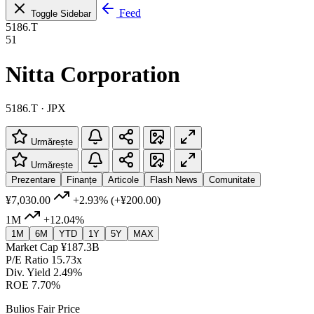
Feed
Toggle Sidebar
5186.T
51
Nitta Corporation
5186.T · JPX
Urmărește
Urmărește
Prezentare
Finanțe
Articole
Flash News
Comunitate
¥7,030.00
+2.93%
(+¥200.00)
1M
+12.04%
1M
6M
YTD
1Y
5Y
MAX
Market Cap
¥187.3B
P/E Ratio
15.73x
Div. Yield
2.49%
ROE
7.70%
Bulios Fair Price