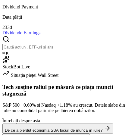
Dividend Payment
Data plății
233d
Dividende
Earnings
⌘
K
StockBot
Live
Situația pieței
Wall Street
Tech susține raliul pe măsură ce piața muncii
stagnează
S&P 500
+0.60%
și Nasdaq
+1.18%
au crescut. Datele slabe din
iulie au consolidat pariurile pe tăierea dobânzilor.
Întrebați despre asta
De ce a pierdut economia SUA locuri de muncă în iulie?