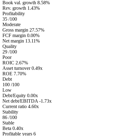
Book val. growth
8.58%
Rev. growth
1.43%
Profitability
35
/100
Moderate
Gross margin
27.57%
FCF margin
0.00%
Net margin
13.11%
Quality
29
/100
Poor
ROIC
2.67%
Asset turnover
0.49x
ROE
7.70%
Debt
100
/100
Low
Debt/Equity
0.00x
Net debt/EBITDA
-1.73x
Current ratio
4.60x
Stability
86
/100
Stable
Beta
0.40x
Profitable years
6