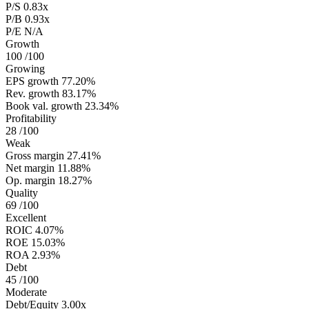
P/S
0.83x
P/B
0.93x
P/E
N/A
Growth
100
/100
Growing
EPS growth
77.20%
Rev. growth
83.17%
Book val. growth
23.34%
Profitability
28
/100
Weak
Gross margin
27.41%
Net margin
11.88%
Op. margin
18.27%
Quality
69
/100
Excellent
ROIC
4.07%
ROE
15.03%
ROA
2.93%
Debt
45
/100
Moderate
Debt/Equity
3.00x