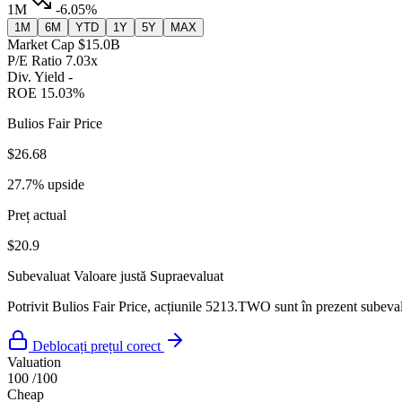
1M
-6.05%
1M
6M
YTD
1Y
5Y
MAX
Market Cap
$15.0B
P/E Ratio
7.03x
Div. Yield
-
ROE
15.03%
Bulios Fair Price
$26.68
27.7% upside
Preț actual
$20.9
Subevaluat
Valoare justă
Supraevaluat
Potrivit Bulios Fair Price, acțiunile 5213.TWO sunt în prezent subevalu
Deblocați prețul corect
Valuation
100
/100
Cheap