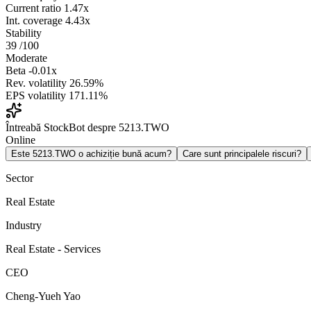
Current ratio
1.47x
Int. coverage
4.43x
Stability
39
/100
Moderate
Beta
-0.01x
Rev. volatility
26.59%
EPS volatility
171.11%
Întreabă StockBot despre 5213.TWO
Online
Este 5213.TWO o achiziție bună acum?
Care sunt principalele riscuri?
Sector
Real Estate
Industry
Real Estate - Services
CEO
Cheng-Yueh Yao