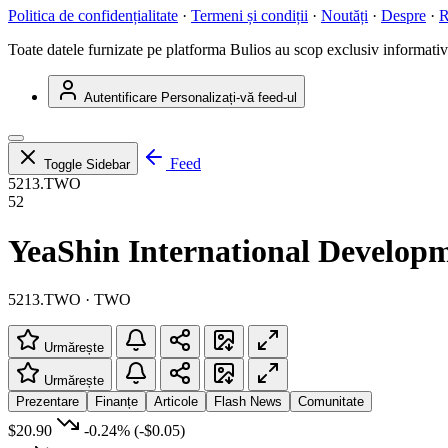
Politica de confidențialitate
·
Termeni și condiții
·
Noutăți
·
Despre
·
R
Toate datele furnizate pe platforma Bulios au scop exclusiv informativ ș
Autentificare
Personalizați-vă feed-ul
Feed
Toggle Sidebar
5213.TWO
52
YeaShin International Developm
5213.TWO · TWO
Urmărește
Urmărește
Prezentare
Finanțe
Articole
Flash News
Comunitate
$20.90
-0.24%
(-$0.05)