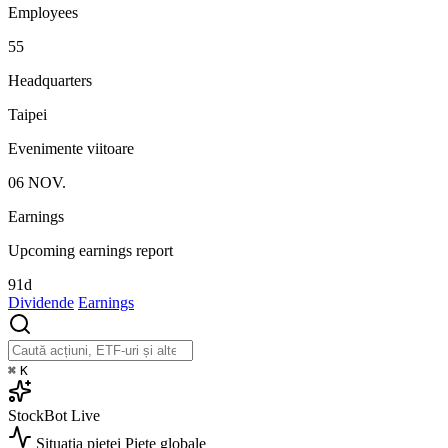
Employees
55
Headquarters
Taipei
Evenimente viitoare
06
NOV.
Earnings
Upcoming earnings report
91d
Dividende
Earnings
⌘
K
StockBot
Live
Situația pieței
Piețe globale