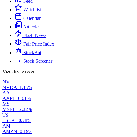
Feed
Watchlist
Calendar
Articole
Flash News
Fair Price Index
StockBot
Stock Screener
Vizualizate recent
NV
NVDA
-1.15%
AA
AAPL
-0.61%
MS
MSFT
+2.32%
TS
TSLA
+0.78%
AM
AMZN
-0.19%