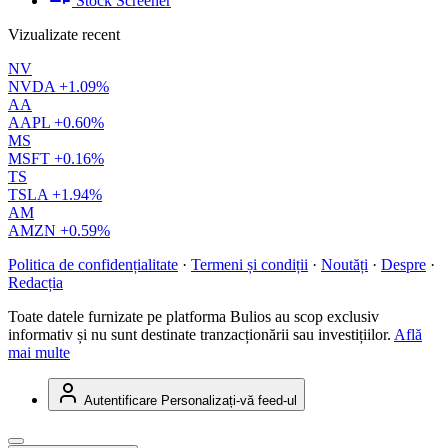
Stock Screener
Vizualizate recent
NV
NVDA
+1.09%
AA
AAPL
+0.60%
MS
MSFT
+0.16%
TS
TSLA
+1.94%
AM
AMZN
+0.59%
Politica de confidențialitate
·
Termeni și condiții
·
Noutăți
·
Despre
·
Redacția
Toate datele furnizate pe platforma Bulios au scop exclusiv
informativ și nu sunt destinate tranzacționării sau investițiilor.
Află
mai multe
Autentificare
Personalizați-vă feed-ul