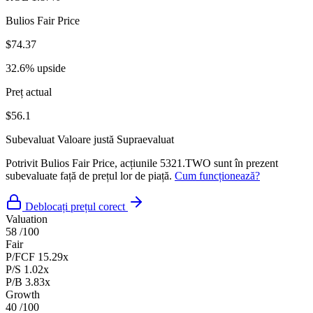
Bulios Fair Price
$74.37
32.6% upside
Preț actual
$56.1
Subevaluat
Valoare justă
Supraevaluat
Potrivit Bulios Fair Price, acțiunile 5321.TWO sunt în prezent
subevaluate față de prețul lor de piață.
Cum funcționează?
Deblocați prețul corect
Valuation
58
/100
Fair
P/FCF
15.29x
P/S
1.02x
P/B
3.83x
Growth
40
/100