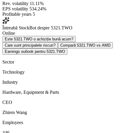
Rev. volatility
11.11%
EPS volatility
534.24%
Profitable years
5
Întreabă StockBot despre 5321.TWO
Online
Este 5321.TWO o achiziție bună acum?
Care sunt principalele riscuri?
Compară 5321.TWO vs AMD
Earnings outlook pentru 5321.TWO
Sector
Technology
Industry
Hardware, Equipment & Parts
CEO
Zhiren Wang
Employees
446