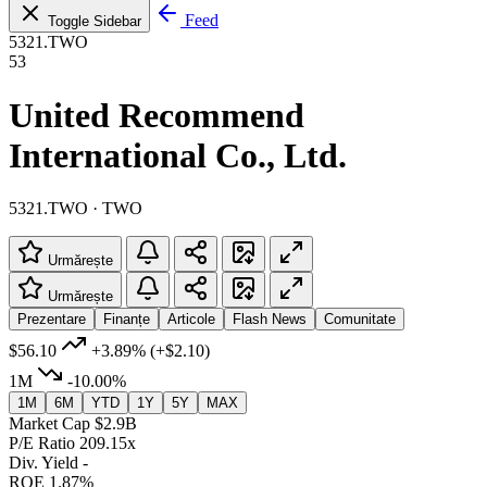
Feed
Toggle Sidebar
5321.TWO
53
United Recommend
International Co., Ltd.
5321.TWO · TWO
Urmărește
Urmărește
Prezentare
Finanțe
Articole
Flash News
Comunitate
$56.10
+3.89%
(+$2.10)
1M
-10.00%
1M
6M
YTD
1Y
5Y
MAX
Market Cap
$2.9B
P/E Ratio
209.15x
Div. Yield
-
ROE
1.87%