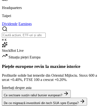
Headquarters
Taipei
Dividende
Earnings
⌘
K
StockBot
Live
Situația pieței
Europa
Piețele europene revin la maxime istorice
Profiturile solide bat temerile din Orientul Mijlociu. Stoxx 600 a
urcat
+0.40%
, FTSE 100 a crescut
+0.20%
.
Întrebați despre asta
Ce sectoare susțin raliul bursier european?
De ce migrează investitorii din tech SUA spre Europa?