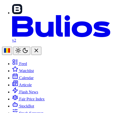
v2
Feed
Watchlist
Calendar
Articole
Flash News
Fair Price Index
StockBot