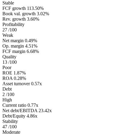
Stable
FCF growth
113.50%
Book val. growth
3.02%
Rev. growth
3.60%
Profitability
27
/100
Weak
Net margin
0.49%
Op. margin
4.51%
FCF margin
6.68%
Quality
13
/100
Poor
ROE
1.87%
ROA
0.28%
Asset turnover
0.57x
Debt
2
/100
High
Current ratio
0.77x
Net debt/EBITDA
23.42x
Debt/Equity
4.86x
Stability
47
/100
Moderate