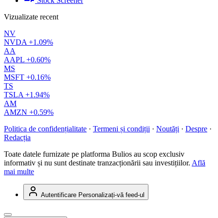
Stock Screener
Vizualizate recent
NV
NVDA
+1.09%
AA
AAPL
+0.60%
MS
MSFT
+0.16%
TS
TSLA
+1.94%
AM
AMZN
+0.59%
Politica de confidențialitate
·
Termeni și condiții
·
Noutăți
·
Despre
·
Redacția
Toate datele furnizate pe platforma Bulios au scop exclusiv
informativ și nu sunt destinate tranzacționării sau investițiilor.
Află
mai multe
Autentificare
Personalizați-vă feed-ul