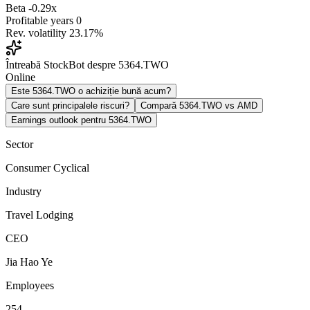
Beta
-0.29x
Profitable years
0
Rev. volatility
23.17%
Întreabă StockBot despre 5364.TWO
Online
Este 5364.TWO o achiziție bună acum?
Care sunt principalele riscuri?
Compară 5364.TWO vs AMD
Earnings outlook pentru 5364.TWO
Sector
Consumer Cyclical
Industry
Travel Lodging
CEO
Jia Hao Ye
Employees
254