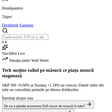
Headquarters
Taipei
Dividende
Earnings
⌘
K
StockBot
Live
Situația pieței
Wall Street
Tech susține raliul pe măsură ce piața muncii
stagnează
S&P 500
+0.60%
și Nasdaq
+1.18%
au crescut. Datele slabe din
iulie au consolidat pariurile pe tăierea dobânzilor.
Întrebați despre asta
De ce a pierdut economia SUA locuri de muncă în iulie?