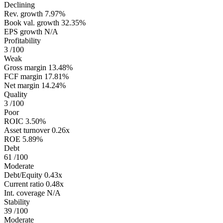
Declining
Rev. growth
7.97%
Book val. growth
32.35%
EPS growth
N/A
Profitability
3
/100
Weak
Gross margin
13.48%
FCF margin
17.81%
Net margin
14.24%
Quality
3
/100
Poor
ROIC
3.50%
Asset turnover
0.26x
ROE
5.89%
Debt
61
/100
Moderate
Debt/Equity
0.43x
Current ratio
0.48x
Int. coverage
N/A
Stability
39
/100
Moderate