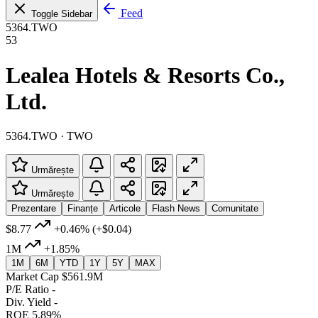
Feed
Toggle Sidebar
5364.TWO
53
Lealea Hotels & Resorts Co.,
Ltd.
5364.TWO · TWO
Urmărește
Urmărește
Prezentare
Finanțe
Articole
Flash News
Comunitate
$8.77
+0.46%
(+$0.04)
1M
+1.85%
1M
6M
YTD
1Y
5Y
MAX
Market Cap
$561.9M
P/E Ratio
-
Div. Yield
-
ROE
5.89%