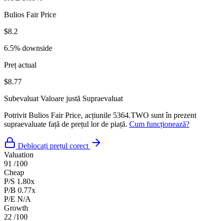
Bulios Fair Price
$8.2
6.5% downside
Preț actual
$8.77
Subevaluat
Valoare justă
Supraevaluat
Potrivit Bulios Fair Price, acțiunile 5364.TWO sunt în prezent
supraevaluate față de prețul lor de piață.
Cum funcționează?
Deblocați prețul corect
Valuation
91
/100
Cheap
P/S
1.80x
P/B
0.77x
P/E
N/A
Growth
22
/100