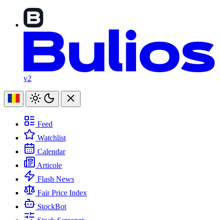
v2
Feed
Watchlist
Calendar
Articole
Flash News
Fair Price Index
StockBot