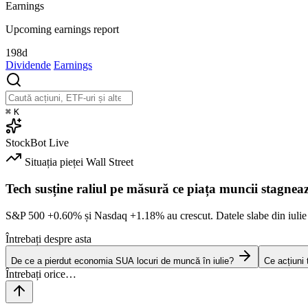
Earnings
Upcoming earnings report
198d
Dividende
Earnings
⌘
K
StockBot
Live
Situația pieței
Wall Street
Tech susține raliul pe măsură ce piața muncii stagnea
S&P 500
+0.60%
și Nasdaq
+1.18%
au crescut. Datele slabe din iulie
Întrebați despre asta
De ce a pierdut economia SUA locuri de muncă în iulie?
Ce acțiuni