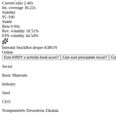
Current ratio
2.46x
Int. coverage
36.22x
Stability
95
/100
Stable
Beta
0.94x
Rev. volatility
18.51%
EPS volatility
44.54%
Întreabă StockBot despre KIROY
Online
Este KIROY o achiziție bună acum?
Care sunt principalele riscuri?
Co
Sector
Basic Materials
Industry
Steel
CEO
Nompumelelo Dessederia Zikalala