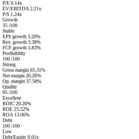
P/E
6.14x
EV/EBITDA
2.21x
P/S
1.24x
Growth
35
/100
Stable
EPS growth
3.20%
Rev. growth
3.38%
FCF growth
1.83%
Profitability
100
/100
Strong
Gross margin
65.31%
Net margin
20.26%
Op. margin
37.58%
Quality
95
/100
Excellent
ROIC
20.20%
ROE
25.52%
ROA
13.06%
Debt
100
/100
Low
Debt/Equity
0.01x