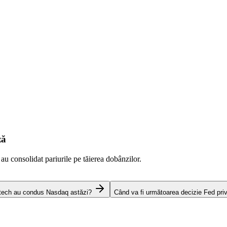
ză
 au consolidat pariurile pe tăierea dobânzilor.
 tech au condus Nasdaq astăzi?
Când va fi următoarea decizie Fed pri