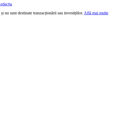
edacția
i nu sunt destinate tranzacționării sau investițiilor.
Află mai multe