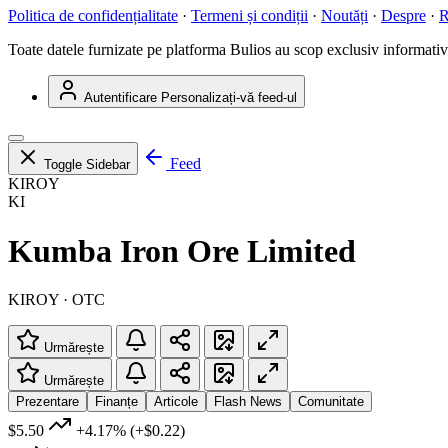
Politica de confidențialitate
·
Termeni și condiții
·
Noutăți
·
Despre
·
R
Toate datele furnizate pe platforma Bulios au scop exclusiv informativ ș
Autentificare
Personalizați-vă feed-ul
Feed
Toggle Sidebar
KIROY
KI
Kumba Iron Ore Limited
KIROY · OTC
Urmărește
Urmărește
Prezentare
Finanțe
Articole
Flash News
Comunitate
$5.50
+4.17%
(+$0.22)