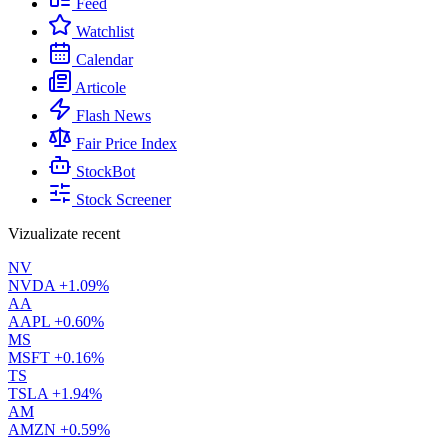
Feed
Watchlist
Calendar
Articole
Flash News
Fair Price Index
StockBot
Stock Screener
Vizualizate recent
NV
NVDA
+1.09%
AA
AAPL
+0.60%
MS
MSFT
+0.16%
TS
TSLA
+1.94%
AM
AMZN
+0.59%