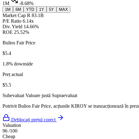
1M
-8.68%
1M
6M
YTD
1Y
5Y
MAX
Market Cap
R 83.1B
P/E Ratio
6.14x
Div. Yield
14.66%
ROE
25.52%
Bulios Fair Price
$5.4
1.8% downside
Preț actual
$5.5
Subevaluat
Valoare justă
Supraevaluat
Potrivit Bulios Fair Price, acțiunile KIROY se tranzacționează în prez
Deblocați prețul corect
Valuation
96
/100
Cheap