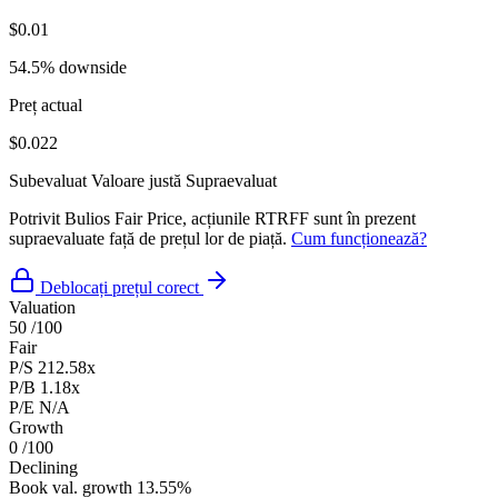
$0.01
54.5% downside
Preț actual
$0.022
Subevaluat
Valoare justă
Supraevaluat
Potrivit Bulios Fair Price, acțiunile RTRFF sunt în prezent
supraevaluate față de prețul lor de piață.
Cum funcționează?
Deblocați prețul corect
Valuation
50
/100
Fair
P/S
212.58x
P/B
1.18x
P/E
N/A
Growth
0
/100
Declining
Book val. growth
13.55%