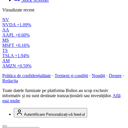
Stock Screener
Vizualizate recent
NV
NVDA
+1.09%
AA
AAPL
+0.60%
MS
MSFT
+0.16%
TS
TSLA
+1.94%
AM
AMZN
+0.59%
Politica de confidențialitate
·
Termeni și condiții
·
Noutăți
·
Despre
·
Redacția
Toate datele furnizate pe platforma Bulios au scop exclusiv
informativ și nu sunt destinate tranzacționării sau investițiilor.
Află
mai multe
Autentificare
Personalizați-vă feed-ul