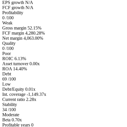
EPS growth
N/A
FCF growth
N/A
Profitability
0
/100
Weak
Gross margin
52.15%
FCF margin
4,280.28%
Net margin
4,063.00%
Quality
0
/100
Poor
ROIC
6.13%
Asset turnover
0.00x
ROA
14.40%
Debt
69
/100
Low
Debt/Equity
0.01x
Int. coverage
-1,149.37x
Current ratio
2.28x
Stability
34
/100
Moderate
Beta
0.70x
Profitable years
0