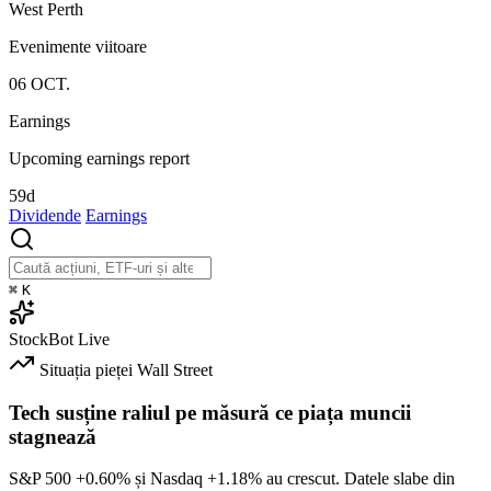
West Perth
Evenimente viitoare
06
OCT.
Earnings
Upcoming earnings report
59d
Dividende
Earnings
⌘
K
StockBot
Live
Situația pieței
Wall Street
Tech susține raliul pe măsură ce piața muncii
stagnează
S&P 500
+0.60%
și Nasdaq
+1.18%
au crescut. Datele slabe din