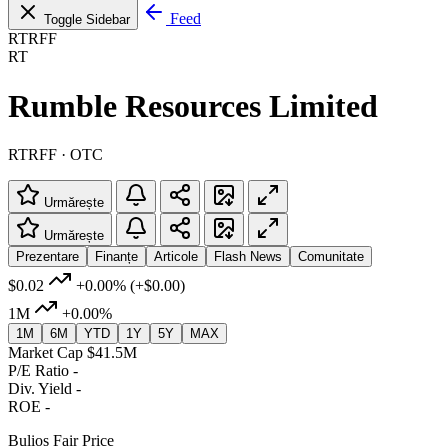
Feed
Toggle Sidebar
RTRFF
RT
Rumble Resources Limited
RTRFF · OTC
Urmărește
Urmărește
Prezentare
Finanțe
Articole
Flash News
Comunitate
$0.02
+0.00%
(+$0.00)
1M
+0.00%
1M
6M
YTD
1Y
5Y
MAX
Market Cap
$41.5M
P/E Ratio
-
Div. Yield
-
ROE
-
Bulios Fair Price