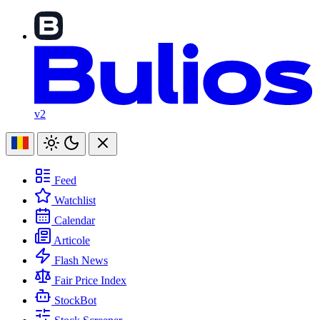
v2
Feed
Watchlist
Calendar
Articole
Flash News
Fair Price Index
StockBot