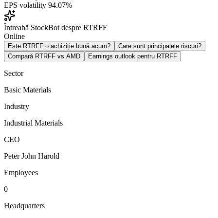
EPS volatility
94.07%
Întreabă StockBot despre RTRFF
Online
Este RTRFF o achiziție bună acum?
Care sunt principalele riscuri?
Compară RTRFF vs AMD
Earnings outlook pentru RTRFF
Sector
Basic Materials
Industry
Industrial Materials
CEO
Peter John Harold
Employees
0
Headquarters